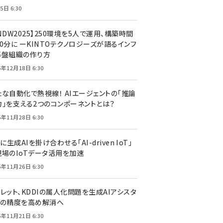
5日 6:30
NDW2025】250環境を5人で運用、構築時間
0分に ーKINTOテクノロジーズが語るインフ
基盤組織の作り方
5年12月18日 6:30
たな自動化で熱視線！ AIエージェントの「推論
力」を支える2つのコンポーネントとは？
5年11月28日 6:30
Tに生成AIを掛け合わせる「AI-driven IoT」
現場のIoTデータ活用を加速
5年11月26日 6:30
レット、KDDIの属人化問題を生成AIアシスタ
トの精度を高め解消へ
5年11月21日 6:30