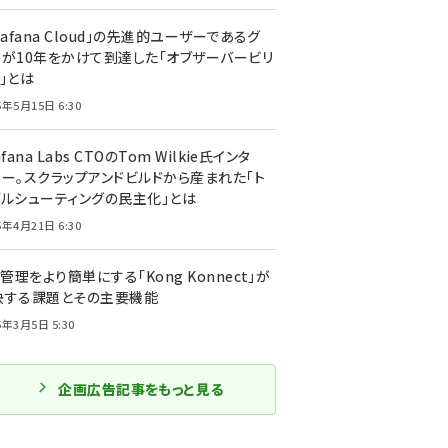
rafana Cloud」の先進的ユーザーであるグ
ーが10年をかけて到達した「オブザーバービリ
」とは
5年5月15日 6:30
afana Labs CTOのTom Wilkie氏インタ
ュー。スクラップアンドビルドから産まれた「ト
ブルシューティングの民主化」とは
5年4月21日 6:30
I管理をより簡単にする「Kong Konnect」が
決する課題とその主要機能
5年3月5日 5:30
企画広告記事をもっと見る