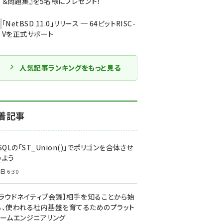
＆問題集』を5名様にプレゼント！
「NetBSD 11.0」リリース ─ 64ビットRISC-
Vを正式サポート
人気記事ランキングをもっと見る
着記事
SQLの「ST_Union()」でポリゴンを合体させ
みよう
日 6:30
クラウドネイティブ会議】相手を知ることから始
る、使われる社内基盤を育てるためのプラット
ォームエンジニアリング