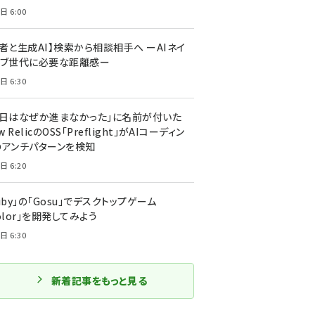
日 6:00
者と生成AI】検索から相談相手へ ーAIネイ
ィブ世代に必要な距離感ー
日 6:30
今日はなぜか進まなかった」に名前が付いた
New RelicのOSS「Preflight」がAIコーディン
のアンチパターンを検知
日 6:20
uby」の「Gosu」でデスクトップゲーム
olor」を開発してみよう
日 6:30
新着記事をもっと見る