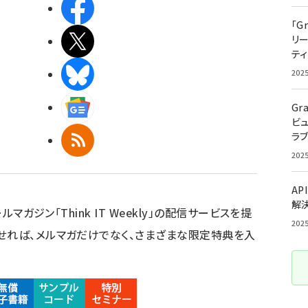
Facebook
「G
リ
X(エックス)
ティ
BlueSky
202
Googleニュース
Gr
ビ
ラ
RSS
202
AP
解
ルマガジン「Think IT Weekly」の配信サービスを提
202
せれば、メルマガだけでなく、さまざまな限定特典を入