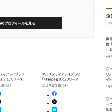
企
n
のプロフィールを見る
S
機能
援!
化＆
4月1
【C
ディアライブラリ
マルチメディアライブラリ
リ
eg 3.1」リリース
「FFmpeg 3.0」リリース
イ
1日 1:37
2016年2月18日 0:54
1月2
【
ー
知