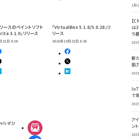
1月1
【C
ソースのペイントソフト
「VirtualBox 5.1.8/5.0.28」リ
は3
ita 3.1.0」リリース
リース
ラ
月21日 0:38
2016年10月22日 0:26
202
新
能
202
Io
で
202
アイ
ャルぜひ
ン
メルマガ
202