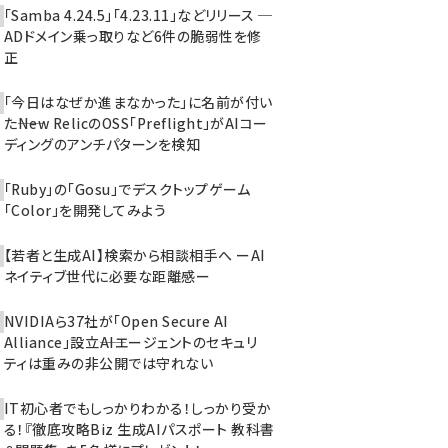
「Samba 4.24.5」「4.23.11」などリリース ─
ADドメイン乗っ取りなど6件の脆弱性を修
正
「今日はなぜか進まなかった」に名前が付い
た――New RelicのOSS「Preflight」がAIコー
ディングのアンチパターンを検知
「Ruby」の「Gosu」でデスクトップゲーム
「Color」を開発してみよう
【若者と生成AI】検索から相談相手へ ーAI
ネイティブ世代に必要な距離感ー
NVIDIAら37社が「Open Secure AI
Alliance」設立――AIエージェントのセキュリ
ティは重みの非公開では守れない
IT初心者でもしっかりわかる！しっかり受か
る！『徹底攻略Biz 生成AIパスポート 教科書