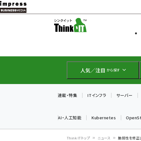
メ
イ
ソフト開発
Think IT
ン
企業IT
コ
製品導入
ン
Web担当者
EC担当者
テ
IoT・AI
ン
DCクラウド
人気／注目
から探す
研究・調査
ツ
エネルギー
に
ドローン
移
連載・特集
ITインフラ
サーバー
教育講座
動
AI・人工知能
Kubernetes
OpenS
Think ITトップ
ニュース
脆弱性を修正したマ