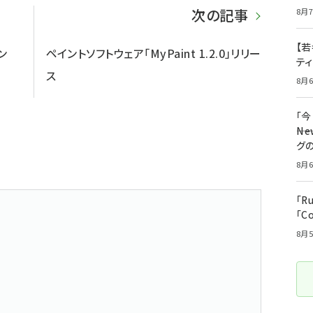
次の記事
8月7
【若
ジン
ペイントソフトウェア「MyPaint 1.2.0」リリー
テ
ス
8月6
「
――
グ
8月6
「R
「C
8月5