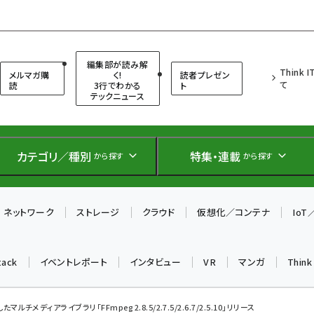
（シンクイット）
編集部が読み解
Think 
メルマガ購
く!
読者プレゼン
て
読
3行でわかる
ト
テックニュース
カテゴリ／種別
特集・連載
から探す
から探す
ネットワーク
ストレージ
クラウド
仮想化／コンテナ
Io
tack
イベントレポート
インタビュー
VR
マンガ
Thin
ルチメディアライブラリ「FFmpeg 2.8.5/2.7.5/2.6.7/2.5.10」リリース