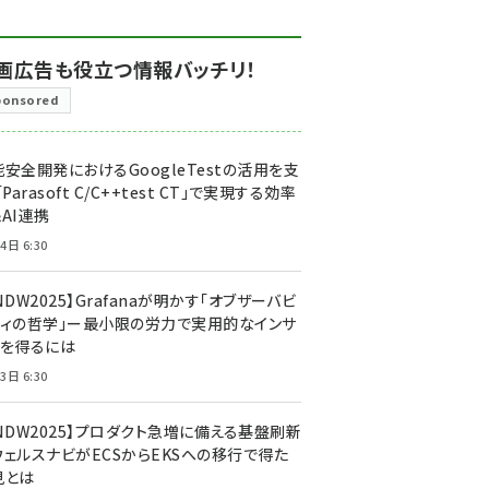
画広告も役立つ情報バッチリ！
ponsored
安全開発におけるGoogleTestの活用を支
「Parasoft C/C++test CT」で実現する効率
AI連携
4日 6:30
NDW2025】Grafanaが明かす「オブザーバビ
ティの哲学」ー最小限の労力で実用的なインサ
トを得るには
3日 6:30
CNDW2025】プロダクト急増に備える基盤刷新
ウェルスナビがECSからEKSへの移行で得た
見とは