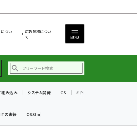
ITについ
広告出稿につい
て
MENU
T／組み込み
システム開発
OS
ミドルウェア
データベース
ai (2497)
加藤銘のチーム貢献～
k ITの書籍
OSSfm
仲間と築いた勝利の絆～
(2315)
iot女子会 (2281)