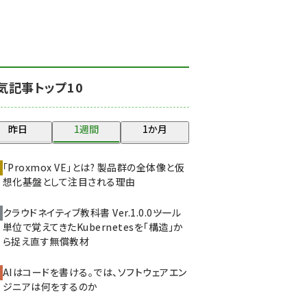
北海道をのんびり旅する
晴山佳須夫のヒント集！
(2037)
drupal (1956)
気記事トップ10
genai (1484)
abc123 (1360)
昨日
1週間
1か月
ai crunch (1355)
「Proxmox VE」とは? 製品群の全体像と仮
想化基盤として注目される理由
クラウドネイティブ教科書 Ver.1.0.0――ツール
単位で覚えてきたKubernetesを「構造」か
ら捉え直す無償教材
AIはコードを書ける。では、ソフトウェアエン
ジニアは何をするのか