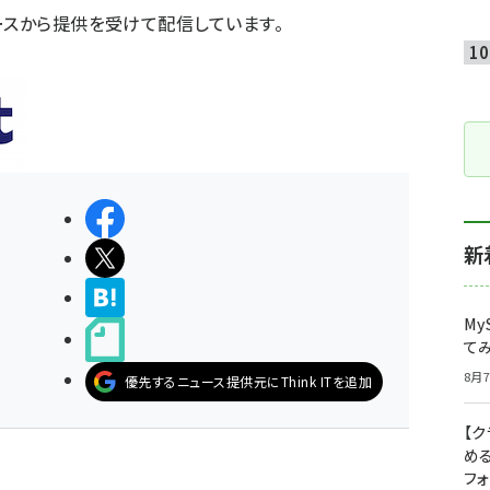
ースから提供を受けて配信しています。
シェアする
新
ポストする
>ブクマする
My
noteで書く
て
8月7
優先するニュース提供元にThink ITを追加
【
め
フ