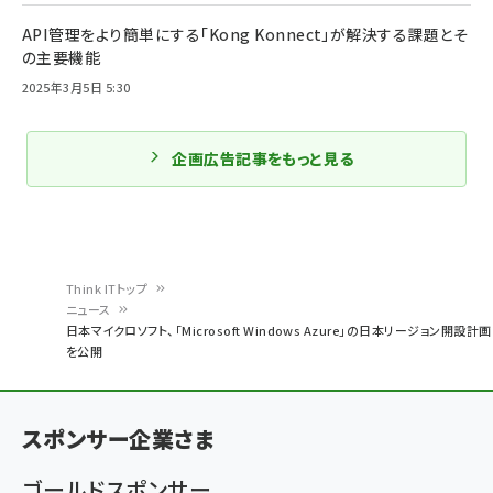
API管理をより簡単にする「Kong Konnect」が解決する課題とそ
の主要機能
2025年3月5日 5:30
企画広告記事をもっと見る
Think ITトップ
ニュース
パ
日本マイクロソフト、「Microsoft Windows Azure」の日本リージョン開設計画
を公開
ン
く
ず
スポンサー企業さま
ゴールドスポンサー