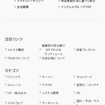
プライバシーポリシー
特定商取引法に基づく表示
会社概要
インプレスグループTOP
注目リンク
編集部が読み解く!
メルマガ購読
3行でわかる
読者プレゼント
テックニュース
Think ITについて
広告出稿について
カテゴリ
ITインフラ
サーバー
ネットワーク
ストレージ
クラウド
仮想化／コンテナ
IoT／組み込み
システム開発
OS
設計／手法／テス
ミドルウェア
データベース
ト