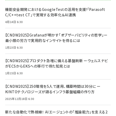
機能安全開発におけるGoogleTestの活用を支援!「Parasoft
C/C++test CT」で実現する効率化＆AI連携
4月14日 6:30
【CNDW2025】Grafanaが明かす「オブザーバビリティの哲学」ー
最小限の労力で実用的なインサイトを得るには
1月23日 6:30
【CNDW2025】プロダクト急増に備える基盤刷新 ーウェルスナビ
がECSからEKSへの移行で得た知見とは
1月15日 6:30
【CNDW2025】250環境を5人で運用、構築時間は30分に ー
KINTOテクノロジーズが語るインフラ基盤組織の作り方
2025年12月18日 6:30
新たな自動化で熱視線！ AIエージェントの「推論能力」を支える2