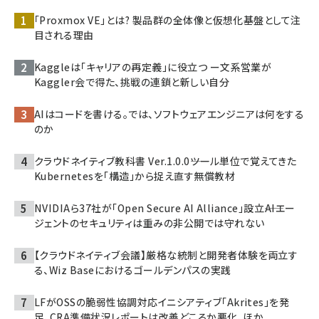
「Proxmox VE」とは? 製品群の全体像と仮想化基盤として注
目される理由
Kaggleは「キャリアの再定義」に役立つ ー文系営業が
Kaggler会で得た、挑戦の連鎖と新しい自分
AIはコードを書ける。では、ソフトウェアエンジニアは何をする
のか
クラウドネイティブ教科書 Ver.1.0.0――ツール単位で覚えてきた
Kubernetesを「構造」から捉え直す無償教材
NVIDIAら37社が「Open Secure AI Alliance」設立――AIエー
ジェントのセキュリティは重みの非公開では守れない
【クラウドネイティブ会議】厳格な統制と開発者体験を両立す
る、Wiz Baseにおけるゴールデンパスの実践
LFがOSSの脆弱性協調対応イニシアティブ「Akrites」を発
足、CRA準備状況レポートは改善どころか悪化、ほか