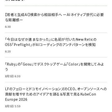
【若者と生成AI】検索から相談相手へ ーAIネイティブ世代に必要
な距離感ー
6:30
「今日はなぜか進まなかった」に名前が付いた――New Relicの
OSS「Preflight」がAIコーディングのアンチパターンを検知
6:20
「Ruby」の「Gosu」でデスクトップゲーム「Color」を開発してみよ
う
8月5日 6:30
LFのフェローとドコモイノベーションズのCEO、オープンソースへの
貢献を増やすためのアイデアを語る＆写真で見るKubeCon
Europe 2026
8月5日 5:59