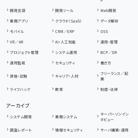
開発言語
開発ツール
Web開発
業務アプリ
クラウド（SaaS）
データ解析
モバイル
CRM／ERP
OSS
VR／AR
AI・人工知能
運用・管理
プロジェクト管理
システム運用
BCP／DR
運用監視
セキュリティ
働き方
フリーランス／起
資格・試験
キャリア・人材
業
ライフハック
教育
制度・法律
アーカイブ
キーパーソンイン
システム開発
業務システム
タビュー
調査レポート
情報セキュリティ
サーバ構築・運用