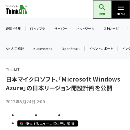
メ
Think IT（シンクイット）
イ
検索
MENU
ン
コ
連載・特集
ITインフラ
サーバー
ネットワーク
ストレージ
ン
テ
AI・人工知能
Kubernetes
OpenStack
イベントレポート
イン
ン
ツ
ai (2475)
に
ThinkIT
加藤銘のチーム貢献～仲間と築いた勝利の絆～ (2297)
移
日本マイクロソフト、「Microsoft Windows
動
Azure」の日本リージョン開設計画を公開
iot女子会 (2248)
北海道をのんびり旅する晴山佳須夫のヒント集！ (2008)
2013年5月24日 2:00
drupal (1929)
genai (1468)
優先するニュース提供元に追加
abc123 (1341)