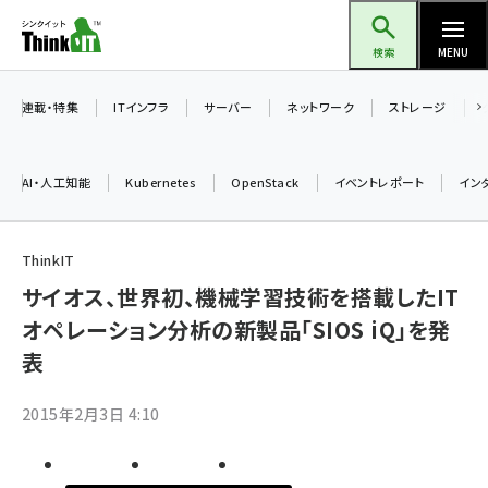
メ
Think IT（シンクイット）
イ
検索
MENU
ン
コ
連載・特集
ITインフラ
サーバー
ネットワーク
ストレージ
ン
テ
AI・人工知能
Kubernetes
OpenStack
イベントレポート
イン
ン
ツ
ai (2497)
に
ThinkIT
加藤銘のチーム貢献～仲間と築いた勝利の絆～ (2315)
移
サイオス、世界初、機械学習技術を搭載したIT
動
オペレーション分析の新製品「SIOS iQ」を発
iot女子会 (2281)
表
北海道をのんびり旅する晴山佳須夫のヒント集！ (2037)
drupal (1955)
2015年2月3日 4:10
genai (1484)
abc123 (1360)