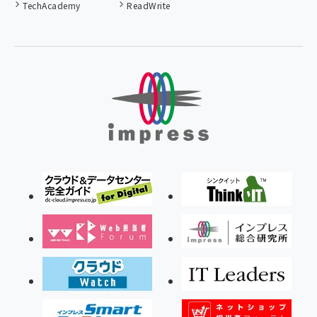
TechAcademy
ReadWrite