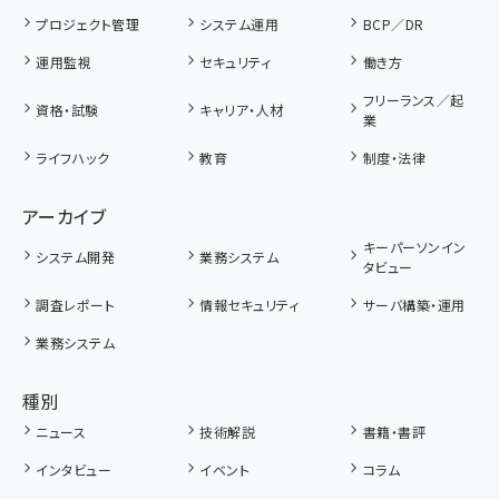
プロジェクト管理
システム運用
BCP／DR
運用監視
セキュリティ
働き方
フリーランス／起
資格・試験
キャリア・人材
業
ライフハック
教育
制度・法律
アーカイブ
キーパーソンイン
システム開発
業務システム
タビュー
調査レポート
情報セキュリティ
サーバ構築・運用
業務システム
種別
ニュース
技術解説
書籍・書評
インタビュー
イベント
コラム