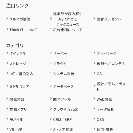
注目リンク
編集部が読み解く!
メルマガ購読
3行でわかる
読者プレゼント
テックニュース
Think ITについて
広告出稿について
カテゴリ
ITインフラ
サーバー
ネットワーク
ストレージ
クラウド
仮想化／コンテナ
IoT／組み込み
システム開発
OS
設計／手法／テス
ミドルウェア
データベース
ト
開発言語
開発ツール
Web開発
業務アプリ
クラウド（SaaS）
データ解析
モバイル
CRM／ERP
OSS
VR／AR
AI・人工知能
運用・管理