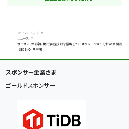
Think ITトップ
ニュース
パ
サイオス、世界初、機械学習技術を搭載したITオペレーション分析の新製品
「SIOS iQ」を発表
ン
く
ず
スポンサー企業さま
ゴールドスポンサー