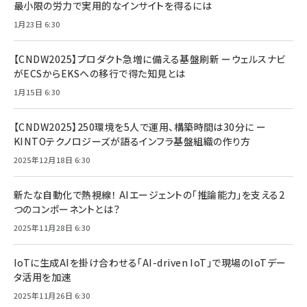
最小限の労力で実用的なインサイトを得るには
1月23日 6:30
【CNDW2025】プロダクト急増に備える基盤刷新 ーウェルスナビ
がECSからEKSへの移行で得た知見とは
1月15日 6:30
【CNDW2025】250環境を5人で運用、構築時間は30分に ー
KINTOテクノロジーズが語るインフラ基盤組織の作り方
2025年12月18日 6:30
新たな自動化で熱視線！ AIエージェントの「推論能力」を支える2
つのコンポーネントとは？
2025年11月28日 6:30
IoTに生成AIを掛け合わせる「AI-driven IoT」で現場のIoTデー
タ活用を加速
2025年11月26日 6:30