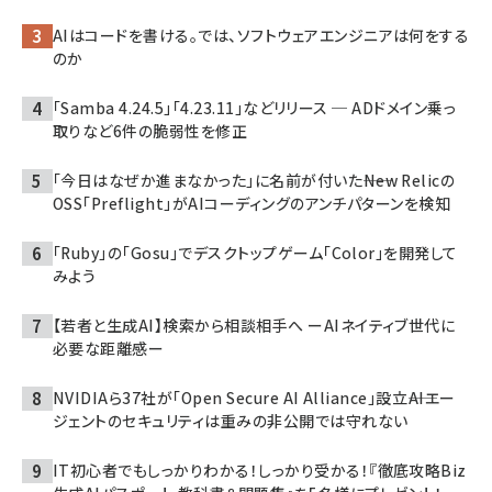
AIはコードを書ける。では、ソフトウェアエンジニアは何をする
のか
「Samba 4.24.5」「4.23.11」などリリース ─ ADドメイン乗っ
取りなど6件の脆弱性を修正
「今日はなぜか進まなかった」に名前が付いた――New Relicの
OSS「Preflight」がAIコーディングのアンチパターンを検知
「Ruby」の「Gosu」でデスクトップゲーム「Color」を開発して
みよう
【若者と生成AI】検索から相談相手へ ーAIネイティブ世代に
必要な距離感ー
NVIDIAら37社が「Open Secure AI Alliance」設立――AIエー
ジェントのセキュリティは重みの非公開では守れない
IT初心者でもしっかりわかる！しっかり受かる！『徹底攻略Biz