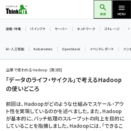
メ
Think IT（シンクイット）
イ
検索
MENU
ン
コ
連載・特集
ITインフラ
サーバー
ネットワーク
ストレージ
ン
テ
AI・人工知能
Kubernetes
OpenStack
イベントレポート
イン
ン
ツ
ai (2524)
に
企業で使われるHadoop
第
3
回
加藤銘のチーム貢献～仲間と築いた勝利の絆～ (2352)
移
「データのライフ・サイクル」で考えるHadoop
動
の使いどころ
iot女子会 (2305)
北海道をのんびり旅する晴山佳須夫のヒント集！ (2072)
前回は、Hadoopがどのような仕組みでスケール・アウ
drupal (1984)
ト性を実現しているのかを述べました。また、Hadoop
が基本的に、バッチ処理のスループットの向上を目的に
genai (1506)
していることを指摘しました。Hadoopには、「できるこ
abc123 (1382)