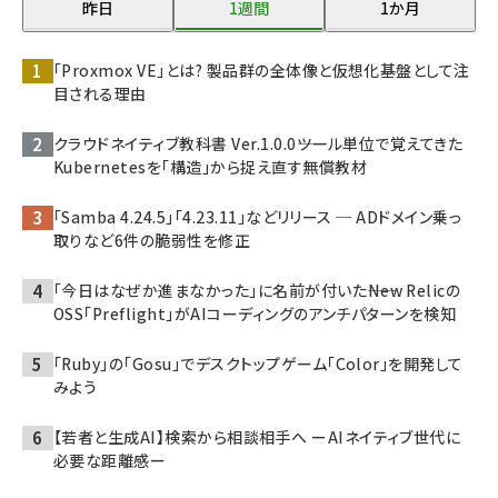
昨日
1週間
1か月
「Proxmox VE」とは? 製品群の全体像と仮想化基盤として注
目される理由
クラウドネイティブ教科書 Ver.1.0.0――ツール単位で覚えてきた
Kubernetesを「構造」から捉え直す無償教材
「Samba 4.24.5」「4.23.11」などリリース ─ ADドメイン乗っ
取りなど6件の脆弱性を修正
「今日はなぜか進まなかった」に名前が付いた――New Relicの
OSS「Preflight」がAIコーディングのアンチパターンを検知
「Ruby」の「Gosu」でデスクトップゲーム「Color」を開発して
みよう
【若者と生成AI】検索から相談相手へ ーAIネイティブ世代に
必要な距離感ー