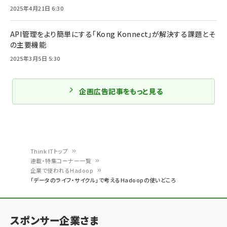
2025年4月21日 6:30
API管理をより簡単にする「Kong Konnect」が解決する課題とそ
の主要機能
2025年3月5日 5:30
企画広告記事をもっと見る
Think ITトップ
連載・特集コーナー一覧
パ
企業で使われるHadoop
「データのライフ・サイクル」で考えるHadoopの使いどころ
ン
く
ず
スポンサー企業さま