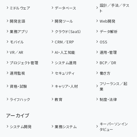
設計／手法／テス
ミドルウェア
データベース
ト
開発言語
開発ツール
Web開発
業務アプリ
クラウド（SaaS）
データ解析
モバイル
CRM／ERP
OSS
VR／AR
AI・人工知能
運用・管理
プロジェクト管理
システム運用
BCP／DR
運用監視
セキュリティ
働き方
フリーランス／起
資格・試験
キャリア・人材
業
ライフハック
教育
制度・法律
アーカイブ
キーパーソンイン
システム開発
業務システム
タビュー