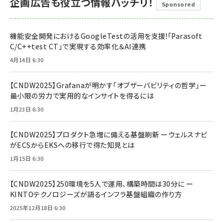
企画広告も役立つ情報バッチリ！
Sponsored
機能安全開発におけるGoogleTestの活用を支援!「Parasoft
C/C++test CT」で実現する効率化＆AI連携
4月14日 6:30
【CNDW2025】Grafanaが明かす「オブザーバビリティの哲学」ー
最小限の労力で実用的なインサイトを得るには
1月23日 6:30
【CNDW2025】プロダクト急増に備える基盤刷新 ーウェルスナビ
がECSからEKSへの移行で得た知見とは
1月15日 6:30
【CNDW2025】250環境を5人で運用、構築時間は30分に ー
KINTOテクノロジーズが語るインフラ基盤組織の作り方
2025年12月18日 6:30