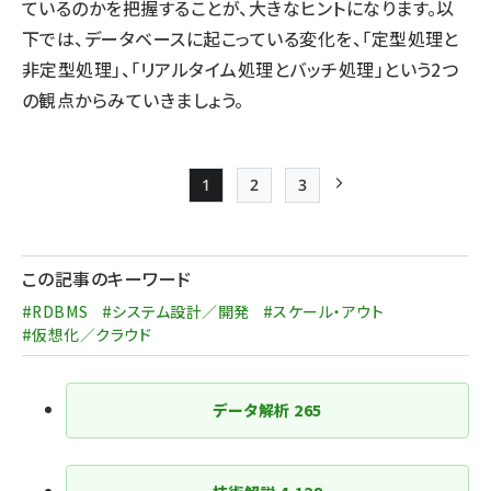
ているのかを把握することが、大きなヒントになります。以
下では、データベースに起こっている変化を、「定型処理と
非定型処理」、「リアルタイム処理とバッチ処理」という2つ
の観点からみていきましょう。
1
2
3
Page
Page
Page
次ページ
ペー
ジ
この記事のキーワード
送
#RDBMS
#システム設計／開発
#スケール・アウト
り
#仮想化／クラウド
データ解析
265