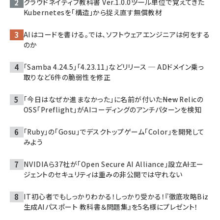
クラウドネイティブ教科書 Ver.1.0.0――ツール単位で覚えてきた
Kubernetesを「構造」から捉え直す無償教材
AIはコードを書ける。では、ソフトウェアエンジニアは何をする
のか
「Samba 4.24.5」「4.23.11」などリリース ─ ADドメイン乗っ
取りなど6件の脆弱性を修正
「今日はなぜか進まなかった」に名前が付いた――New Relicの
OSS「Preflight」がAIコーディングのアンチパターンを検知
「Ruby」の「Gosu」でデスクトップゲーム「Color」を開発して
みよう
NVIDIAら37社が「Open Secure AI Alliance」設立――AIエー
ジェントのセキュリティは重みの非公開では守れない
IT初心者でもしっかりわかる！しっかり受かる！『徹底攻略Biz
生成AIパスポート 教科書＆問題集』を5名様にプレゼント！