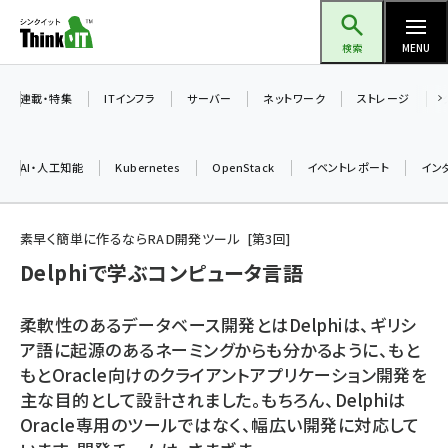
メ
Think IT（シンクイット）
イ
検索
MENU
ン
コ
連載・特集
ITインフラ
サーバー
ネットワーク
ストレージ
ン
テ
AI・人工知能
Kubernetes
OpenStack
イベントレポート
イン
ン
ツ
ai (2486)
に
素早く簡単に作るならRAD開発ツール
第
3
回
加藤銘のチーム貢献～仲間と築いた勝利の絆～ (2308)
移
Delphiで学ぶコンピュータ言語
動
iot女子会 (2273)
柔軟性のあるデータベース開発とはDelphiは、ギリシ
北海道をのんびり旅する晴山佳須夫のヒント集！ (2025)
ア語に起源のあるネーミングからも分かるように、もと
もとOracle向けのクライアントアプリケーション開発を
drupal (1947)
主な目的として設計されました。もちろん、Delphiは
genai (1477)
Oracle専用のツールではなく、幅広い開発に対応して
abc123 (1352)