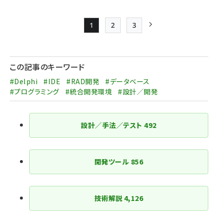
1
2
3
Page
Page
Page
次ページ
ペー
ジ
この記事のキーワード
送
#Delphi
#IDE
#RAD開発
#データベース
り
#プログラミング
#統合開発環境
#設計／開発
設計／手法／テスト
492
開発ツール
856
技術解説
4,126