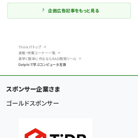
企画広告記事をもっと見る
Think ITトップ
連載・特集コーナー一覧
パ
素早く簡単に作るならRAD開発ツール
Delphiで学ぶコンピュータ言語
ン
く
ず
スポンサー企業さま
ゴールドスポンサー