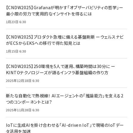
【CNDW2025】Grafanaが明かす「オブザーバビリティの哲学」ー
最小限の労力で実用的なインサイトを得るには
1月23日 6:30
【CNDW2025】プロダクト急増に備える基盤刷新 ーウェルスナビ
がECSからEKSへの移行で得た知見とは
1月15日 6:30
【CNDW2025】250環境を5人で運用、構築時間は30分に ー
KINTOテクノロジーズが語るインフラ基盤組織の作り方
2025年12月18日 6:30
新たな自動化で熱視線！ AIエージェントの「推論能力」を支える2
つのコンポーネントとは？
2025年11月28日 6:30
IoTに生成AIを掛け合わせる「AI-driven IoT」で現場のIoTデー
タ活用を加速