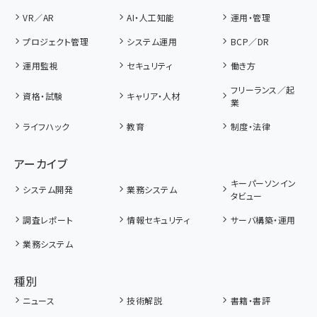
VR／AR
AI・人工知能
運用・管理
プロジェクト管理
システム運用
BCP／DR
運用監視
セキュリティ
働き方
フリーランス／起
資格・試験
キャリア・人材
業
ライフハック
教育
制度・法律
アーカイブ
キーパーソンイン
システム開発
業務システム
タビュー
調査レポート
情報セキュリティ
サーバ構築・運用
業務システム
種別
ニュース
技術解説
書籍・書評