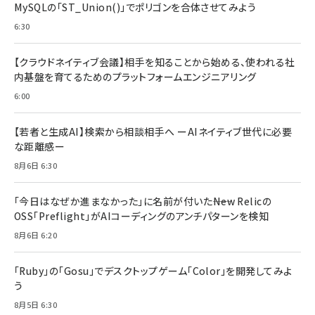
MySQLの「ST_Union()」でポリゴンを合体させてみよう
6:30
【クラウドネイティブ会議】相手を知ることから始める、使われる社
内基盤を育てるためのプラットフォームエンジニアリング
6:00
【若者と生成AI】検索から相談相手へ ーAIネイティブ世代に必要
な距離感ー
8月6日 6:30
「今日はなぜか進まなかった」に名前が付いた――New Relicの
OSS「Preflight」がAIコーディングのアンチパターンを検知
8月6日 6:20
「Ruby」の「Gosu」でデスクトップゲーム「Color」を開発してみよ
う
8月5日 6:30