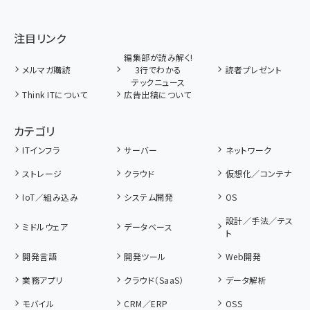
注目リンク
編集部が読み解く!
メルマガ購読
3行でわかる
読者プレゼント
テックニュース
Think ITについて
広告出稿について
カテゴリ
ITインフラ
サーバー
ネットワーク
ストレージ
クラウド
仮想化／コンテナ
IoT／組み込み
システム開発
OS
設計／手法／テス
ミドルウェア
データベース
ト
開発言語
開発ツール
Web開発
業務アプリ
クラウド（SaaS）
データ解析
モバイル
CRM／ERP
OSS