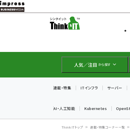
メ
イ
ソフト開発
Think IT
ン
企業IT
コ
製品導入
ン
Web担当者
EC担当者
テ
IoT・AI
ン
DCクラウド
人気／注目
から探す
研究・調査
ツ
エネルギー
に
ドローン
移
連載・特集
ITインフラ
サーバー
教育講座
動
AI・人工知能
Kubernetes
OpenS
Think ITトップ
連載・特集コーナー一覧