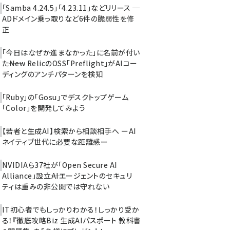
「Samba 4.24.5」「4.23.11」などリリース ─
ADドメイン乗っ取りなど6件の脆弱性を修
正
「今日はなぜか進まなかった」に名前が付い
た――New RelicのOSS「Preflight」がAIコー
ディングのアンチパターンを検知
「Ruby」の「Gosu」でデスクトップゲーム
「Color」を開発してみよう
【若者と生成AI】検索から相談相手へ ーAI
ネイティブ世代に必要な距離感ー
NVIDIAら37社が「Open Secure AI
Alliance」設立――AIエージェントのセキュリ
ティは重みの非公開では守れない
IT初心者でもしっかりわかる！しっかり受か
る！『徹底攻略Biz 生成AIパスポート 教科書