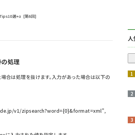
ips10選+α
第
6
回
人
時の処理
なかった場合は処理を抜けます。入力があった場合は以下の
code.jp/v1/zipsearch?word={0}&format=xml",
xtBoxに入力された値を指定します。