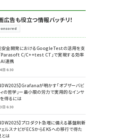
画広告も役立つ情報バッチリ！
ponsored
安全開発におけるGoogleTestの活用を支
「Parasoft C/C++test CT」で実現する効率
AI連携
4日 6:30
NDW2025】Grafanaが明かす「オブザーバビ
ティの哲学」ー最小限の労力で実用的なインサ
トを得るには
3日 6:30
CNDW2025】プロダクト急増に備える基盤刷新
ウェルスナビがECSからEKSへの移行で得た
見とは