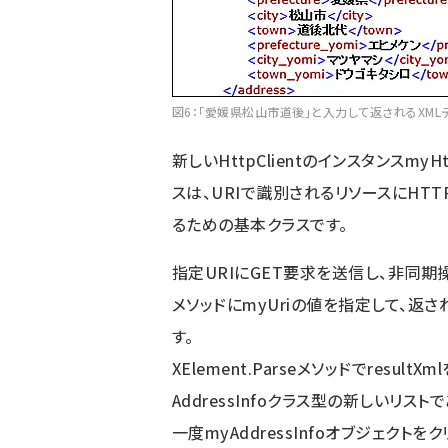
図6：「愛媛県松山市道後」と入力して返されるXMLデ
新しいHttpClientのインスタンスmyHt
スは、URIで識別されるリソースにHT
るための基本クラスです。
指定URIにGET要求を送信し、非同期操作
メソッドにmyUriの値を指定して、返さ
す。
XElement.Parseメソッドでresul
AddressInfoクラス型の新しいリストで
一度myAddressInfoオブジェクトを