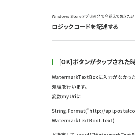
パ
Windows Storeアプリ開発で今覚えておきたいT
ン
ロジックコードを記述する
く
ず
[OK]ボタンがタップされた
WatermarkTextBoxに入力が
処理を行います。
変数myUriに
String.Format("http://api.postal
WatermarkTextBox1.Text)
と指定して、wordにWatermarkTe