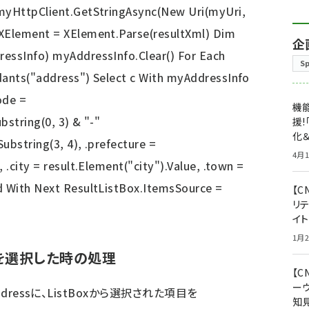
 myHttpClient.GetStringAsync(New Uri(myUri,
 XElement = XElement.Parse(resultXml) Dim
企
ressInfo) myAddressInfo.Clear() For Each
S
dants("address") Select c With myAddressInfo
ode =
機能
bstring(0, 3) & "-"
援!
化＆
ubstring(3, 4), .prefecture =
4月1
 .city = result.Element("city").Value, .town =
d With Next ResultListBox.ItemsSource =
【C
リ
イ
1月2
を選択した時の処理
【
ー
ressに、ListBoxから選択された項目を
知