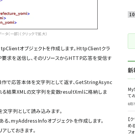
ータ（一部）（クリックで拡大）
tpClientオブジェクトを作成します。HttpClientクラ
TP要求を送信し、そのリソースからHTTP応答を受信す
新
で応答本体を文字列として返す、GetStringAsync
My
れる結果XMLの文字列を変数resultXmlに格納しま
て
8月7
tXmlを文字列として読み込みます。
【
ある、myAddressInfoオブジェクトを作成します。
め
クリアしておきます。
フ