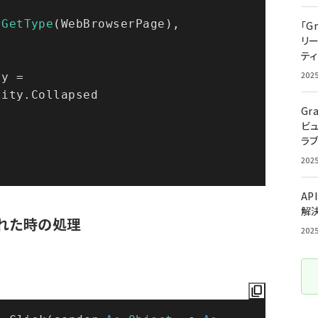
(
GetType
(WebBrowserPage), 
「G
リ
ティ
202
lity.Collapsed
Gr
ビ
ラ
202
AP
解
された時の処理
202