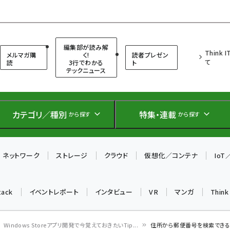
（シンクイット）
編集部が読み解
Think 
メルマガ購
く!
読者プレゼン
て
読
3行でわかる
ト
テックニュース
カテゴリ／種別
特集・連載
から探す
から探す
ネットワーク
ストレージ
クラウド
仮想化／コンテナ
Io
tack
イベントレポート
インタビュー
VR
マンガ
Thin
Windows Storeアプリ開発で今覚えておきたいTip...
住所から郵便番号を検索できる