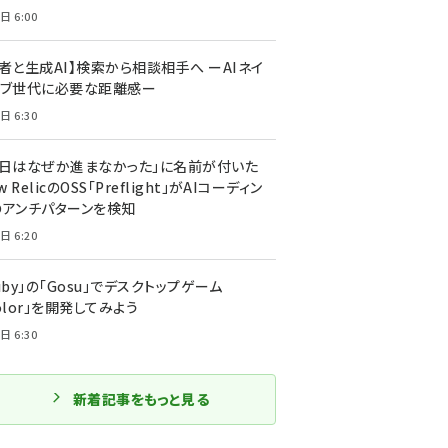
日 6:00
者と生成AI】検索から相談相手へ ーAIネイ
ィブ世代に必要な距離感ー
日 6:30
今日はなぜか進まなかった」に名前が付いた
New RelicのOSS「Preflight」がAIコーディン
のアンチパターンを検知
日 6:20
uby」の「Gosu」でデスクトップゲーム
olor」を開発してみよう
日 6:30
新着記事をもっと見る