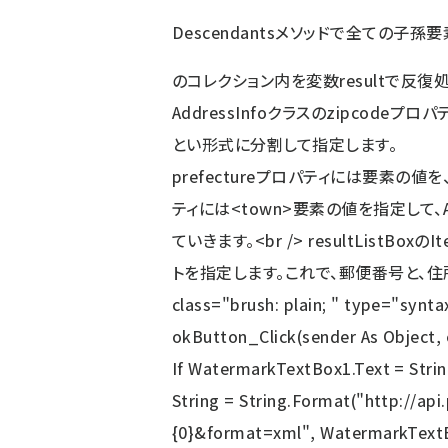
Descendantsメソッドで全ての子孫要
のコレクション内を変数resultで反
AddressInfoクラスのzipcodeプロパ
とい形式に分割して指定します。
prefectureプロパティには
要素の値を、
ティには<town>要素の値を指定して、A
ていきます。<br /> resultListBox
トを指定します。これで、郵便番号と、住所がL
class="brush: plain; " type="synta
okButton_Click(sender As Object,
If WatermarkTextBox1.Text = Stri
String = String.Format("http://ap
{0}&format=xml", WatermarkTextB