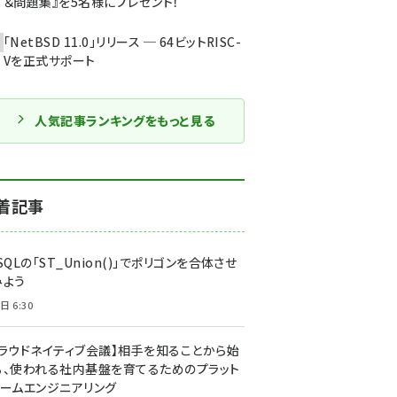
＆問題集』を5名様にプレゼント！
「NetBSD 11.0」リリース ─ 64ビットRISC-
Vを正式サポート
人気記事ランキングをもっと見る
着記事
SQLの「ST_Union()」でポリゴンを合体させ
みよう
日 6:30
クラウドネイティブ会議】相手を知ることから始
る、使われる社内基盤を育てるためのプラット
ォームエンジニアリング