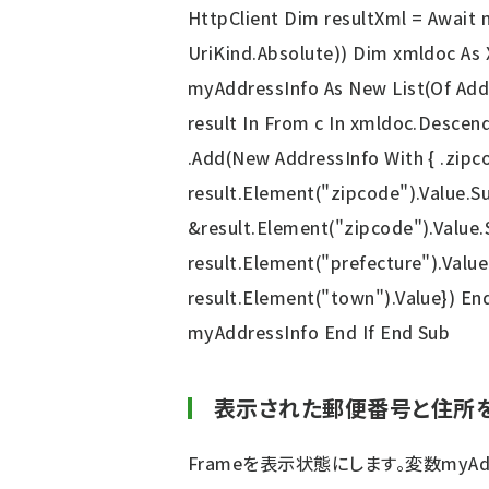
HttpClient Dim resultXml = Await
UriKind.Absolute)) Dim xmldoc As
myAddressInfo As New List(Of Add
result In From c In xmldoc.Descen
.Add(New AddressInfo With { .zipc
result.Element("zipcode").Value.Su
&result.Element("zipcode").Value.S
result.Element("prefecture").Value,
result.Element("town").Value}) En
myAddressInfo End If End Sub
表示された郵便番号と住所
Frameを表示状態にします。変数myAdd