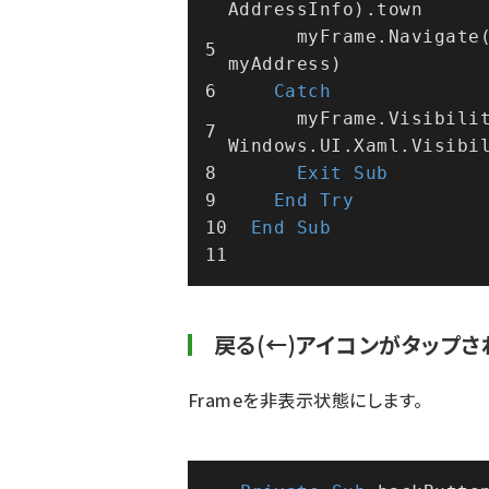
AddressInfo).town
      myFrame.Navigate
myAddress)
Catch
      myFrame.Visibility = 
Windows.UI.Xaml.Visibi
Exit
Sub
End
Try
End
Sub
戻る(←)アイコンがタップ
Frameを非表示状態にします。