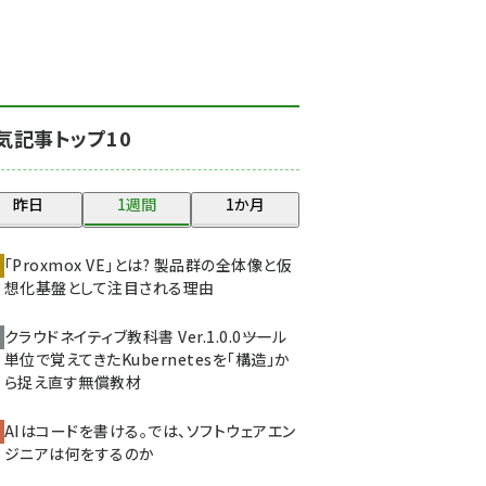
北海道をのんびり旅する
晴山佳須夫のヒント集！
(2047)
drupal (1963)
気記事トップ10
genai (1492)
abc123 (1367)
昨日
1週間
1か月
ai crunch (1363)
「Proxmox VE」とは? 製品群の全体像と仮
想化基盤として注目される理由
クラウドネイティブ教科書 Ver.1.0.0――ツール
単位で覚えてきたKubernetesを「構造」か
ら捉え直す無償教材
AIはコードを書ける。では、ソフトウェアエン
ジニアは何をするのか