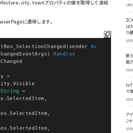
efecture、city、townプロパティの値を取得して連結
1月1
【C
wserPageに遷移します。
は3
ラ
202
stBox_SelectionChanged(sender 
As
ChangedEventArgs) 
Handles
新
nChanged
能
202
lity.Visible
Io
String
 = 
で
x.SelectedItem, 
202
 
ox.SelectedItem, 
アイ
ン
ox.SelectedItem, 
202