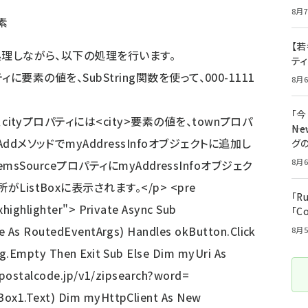
8月7
素
【若
復処理しながら、以下の処理を行います。
テ
ティに
要素の値を、SubString関数を使って、000-1111
8月6
「
cityプロパティには<city>要素の値を、townプロパ
――
ddメソッドでmyAddressInfoオブジェクトに追加し
グ
8月6
のItemsSourceプロパティにmyAddressInfoオブジェク
istBoxに表示されます。</p> <pre
「R
xhighlighter"> Private Async Sub
「C
 e As RoutedEventArgs) Handles okButton.Click
8月5
ng.Empty Then Exit Sub Else Dim myUri As
i.postalcode.jp/v1/zipsearch?word=
ox1.Text) Dim myHttpClient As New