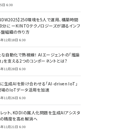
5日 6:30
NDW2025】250環境を5人で運用、構築時間
0分に ーKINTOテクノロジーズが語るインフ
基盤組織の作り方
5年12月18日 6:30
たな自動化で熱視線！ AIエージェントの「推論
力」を支える2つのコンポーネントとは？
5年11月28日 6:30
Tに生成AIを掛け合わせる「AI-driven IoT」
現場のIoTデータ活用を加速
5年11月26日 6:30
レット、KDDIの属人化問題を生成AIアシスタ
トの精度を高め解消へ
5年11月21日 6:30