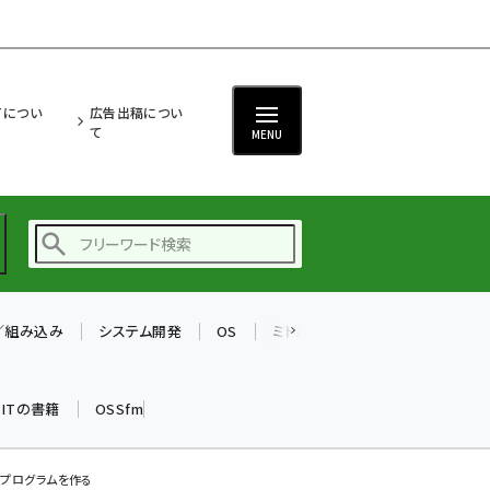
ITについ
広告出稿につい
て
MENU
T／組み込み
システム開発
OS
ミドルウェア
データベース
ai (2504)
加藤銘のチーム貢献～
k ITの書籍
OSSfm
仲間と築いた勝利の絆～
(2325)
iot女子会 (2290)
プログラムを作る