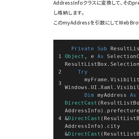
AddressInfoクラスに変換して、そのpr
し格納します。
このmyAddressを引数にしてWebBro
Private
Sub
 ResultLi
Object
, e 
As
 Selection
ResultListBox.Selectio
Try
      myFrame.Visibility = 
Windows.UI.Xaml.Visibi
Dim
 myAddress 
As
DirectCast
(ResultListBo
AddressInfo).prefecture
&
DirectCast
(ResultListB
AddressInfo).city 
&
DirectCast
(ResultListB