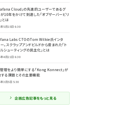
rafana Cloud」の先進的ユーザーであるグ
ーが10年をかけて到達した「オブザーバービリ
」とは
5年5月15日 6:30
afana Labs CTOのTom Wilkie氏インタ
ュー。スクラップアンドビルドから産まれた「ト
ブルシューティングの民主化」とは
5年4月21日 6:30
I管理をより簡単にする「Kong Konnect」が
決する課題とその主要機能
5年3月5日 5:30
企画広告記事をもっと見る