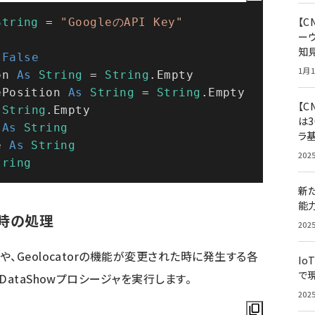
【
String
 = 
"GoogleのAPI Key"
ー
知
 
False
1月1
on 
As
String
 = 
String
.Empty
ePosition 
As
String
 = 
String
.Empty
【C
 
String
.Empty
は3
 
As
String
ラ
e 
As
String
202
tring
新
能
時の処理
202
、Geolocatorの機能が変更された時に発生する各
Io
で
ataShowプロシージャを実行します。
202