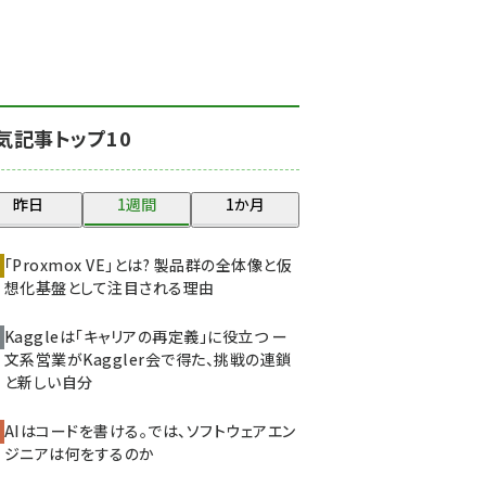
北海道をのんびり旅する
晴山佳須夫のヒント集！
(2017)
drupal (1940)
気記事トップ10
genai (1473)
ai crunch (1347)
昨日
1週間
1か月
abc123 (1346)
「Proxmox VE」とは? 製品群の全体像と仮
想化基盤として注目される理由
Kaggleは「キャリアの再定義」に役立つ ー
文系営業がKaggler会で得た、挑戦の連鎖
と新しい自分
AIはコードを書ける。では、ソフトウェアエン
ジニアは何をするのか