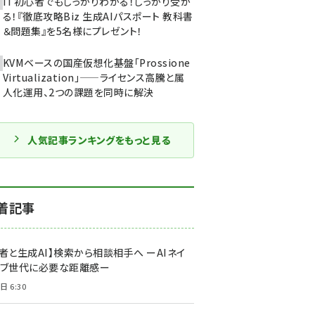
IT初心者でもしっかりわかる！しっかり受か
る！『徹底攻略Biz 生成AIパスポート 教科書
＆問題集』を5名様にプレゼント！
KVMベースの国産仮想化基盤「Prossione
Virtualization」——ライセンス高騰と属
人化運用、2つの課題を同時に解決
人気記事ランキングをもっと見る
着記事
者と生成AI】検索から相談相手へ ーAIネイ
ィブ世代に必要な距離感ー
日 6:30