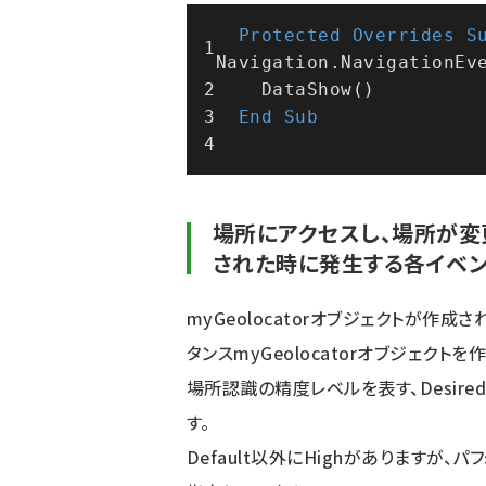
Protected
Overrides
S
Navigation.NavigationEv
    DataShow()
End
Sub
場所にアクセスし、場所が変更
された時に発生する各イベン
myGeolocatorオブジェクトが作成さ
タンスmyGeolocatorオブジェクトを
場所認識の精度レベルを表す、DesiredA
す。
Default以外にHighがありますが、