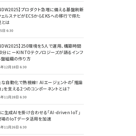
CNDW2025】プロダクト急増に備える基盤刷新
ウェルスナビがECSからEKSへの移行で得た
見とは
5日 6:30
NDW2025】250環境を5人で運用、構築時間
0分に ーKINTOテクノロジーズが語るインフ
基盤組織の作り方
5年12月18日 6:30
たな自動化で熱視線！ AIエージェントの「推論
力」を支える2つのコンポーネントとは？
5年11月28日 6:30
Tに生成AIを掛け合わせる「AI-driven IoT」
現場のIoTデータ活用を加速
5年11月26日 6:30