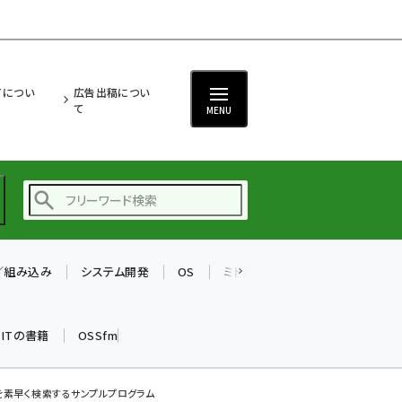
ITについ
広告出稿につい
て
MENU
T／組み込み
システム開発
OS
ミドルウェア
データベース
ai (2480)
加藤銘のチーム貢献～
k ITの書籍
OSSfm
仲間と築いた勝利の絆～
(2304)
iot女子会 (2263)
を素早く検索するサンプルプログラム