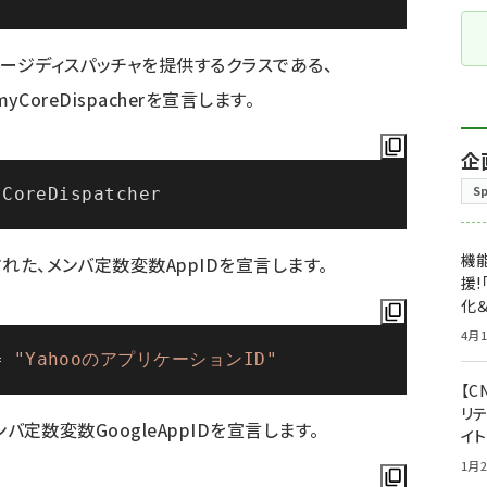
ッセージディスパッチャを提供するクラスである、
myCoreDispacherを宣言します。
企
S
機能
された、メンバ定数変数AppIDを宣言します。
援!
化＆
4月1
= 
"YahooのアプリケーションID"
【C
リ
メンバ定数変数GoogleAppIDを宣言します。
イ
1月2