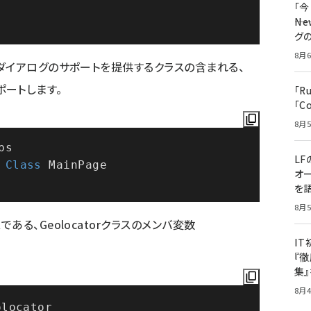
「
――
グ
8月6
ダイアログのサポートを提供するクラスの含まれる、
ンポートします。
「R
「C
8月5
ps
LF
Class
 MainPage
オ
を語
8月5
る、Geolocatorクラスのメンバ変数
I
『徹
集
8月4