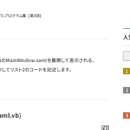
プルプログラム集
第
3
回
人
ainWindow.xamlを展開して表示される、
クリックしてリスト2のコードを記述します。
ml.vb)