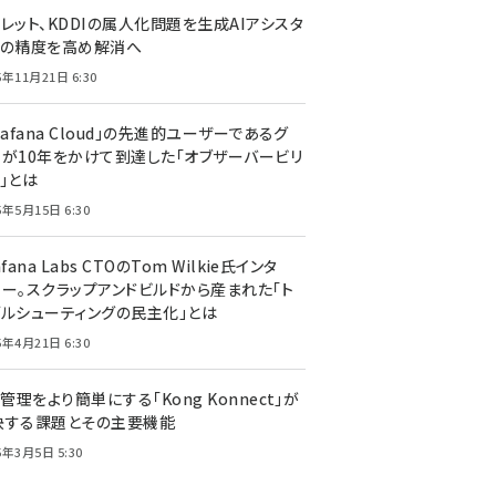
レット、KDDIの属人化問題を生成AIアシスタ
トの精度を高め解消へ
5年11月21日 6:30
rafana Cloud」の先進的ユーザーであるグ
ーが10年をかけて到達した「オブザーバービリ
」とは
5年5月15日 6:30
afana Labs CTOのTom Wilkie氏インタ
ュー。スクラップアンドビルドから産まれた「ト
ブルシューティングの民主化」とは
5年4月21日 6:30
I管理をより簡単にする「Kong Konnect」が
決する課題とその主要機能
5年3月5日 5:30