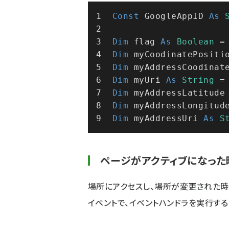
Const
 GoogleAppID 
As
Dim
 flag 
As
Boolean
 =
Dim
 myCoodinatePositi
Dim
 myAddressCoodinat
Dim
 myUri 
As
String
 =
Dim
 myAddressLatitude
Dim
 myAddressLongitud
Dim
 myAddressUri 
As
S
ページがアクティブになった
場所にアクセスし、場所が変更された時や
イベントで、イベントハンドラを実行するD