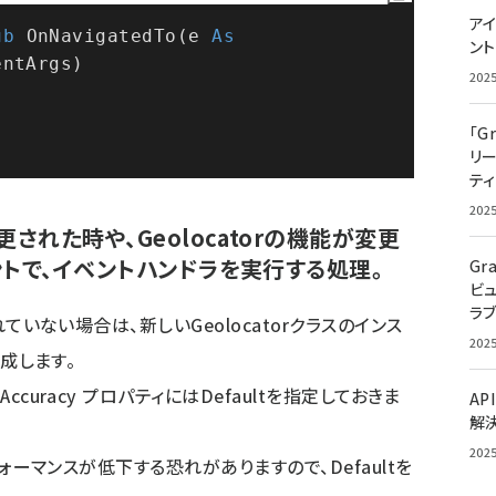
アイ
ub
 OnNavigatedTo(e 
As
ン
entArgs)
202
「G
リ
ティ
202
された時や、Geolocatorの機能が変更
トで、イベントハンドラを実行する処理。
Gr
ビ
ラ
れていない場合は、新しいGeolocatorクラスのインス
202
作成します。
ccuracy プロパティにはDefaultを指定しておきま
AP
解
202
パフォーマンスが低下する恐れがありますので、Defaultを