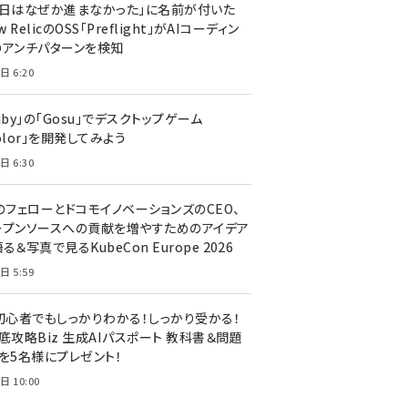
今日はなぜか進まなかった」に名前が付いた
New RelicのOSS「Preflight」がAIコーディン
のアンチパターンを検知
日 6:20
uby」の「Gosu」でデスクトップゲーム
olor」を開発してみよう
日 6:30
のフェローとドコモイノベーションズのCEO、
ープンソースへの貢献を増やすためのアイデア
る＆写真で見るKubeCon Europe 2026
日 5:59
T初心者でもしっかりわかる！しっかり受かる！
底攻略Biz 生成AIパスポート 教科書＆問題
』を5名様にプレゼント！
日 10:00