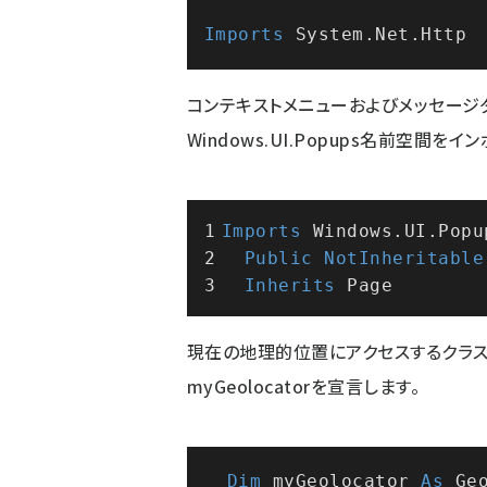
Imports
コンテキストメニューおよびメッセージ
Windows.UI.Popups名前空間をイ
Imports
 Windows.UI.Popu
Public
NotInheritable
Inherits
 Page
現在の地理的位置にアクセスするクラスであ
myGeolocatorを宣言します。
Dim
 myGeolocator 
As