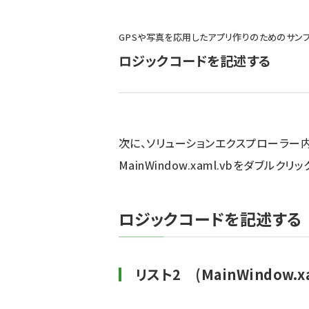
パ
GPSや写真を応用したアプリ作りのためのサン
ン
ロジックコードを記述する
く
ず
次に、ソリューションエクスプローラー内のM
MainWindow.xaml.vbをダブル
ロジックコードを記述する
リスト2 (MainWindow.xa