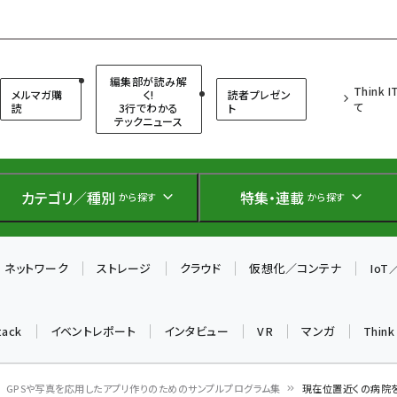
（シンクイット）
編集部が読み解
Think 
メルマガ購
く!
読者プレゼン
て
読
3行でわかる
ト
テックニュース
カテゴリ／種別
特集・連載
から探す
から探す
ネットワーク
ストレージ
クラウド
仮想化／コンテナ
Io
tack
イベントレポート
インタビュー
VR
マンガ
Thin
GPSや写真を応用したアプリ作りのためのサンプルプログラム集
現在位置近くの病院