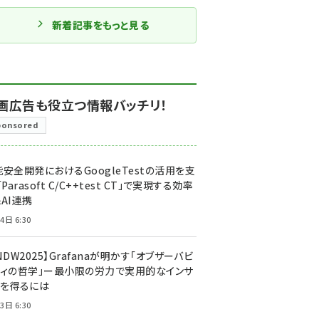
新着記事をもっと見る
画広告も役立つ情報バッチリ！
ponsored
安全開発におけるGoogleTestの活用を支
「Parasoft C/C++test CT」で実現する効率
AI連携
4日 6:30
NDW2025】Grafanaが明かす「オブザーバビ
ティの哲学」ー最小限の労力で実用的なインサ
トを得るには
3日 6:30