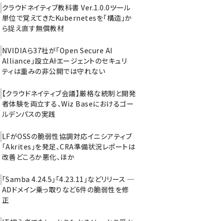
クラウドネイティブ教科書 Ver.1.0.0――ツール
単位で覚えてきたKubernetesを「構造」か
ら捉え直す無償教材
NVIDIAら37社が「Open Secure AI
Alliance」設立――AIエージェントのセキュリ
ティは重みの非公開では守れない
【クラウドネイティブ会議】厳格な統制と開発
者体験を両立する、Wiz Baseにおけるゴー
ルデンパスの実践
LFがOSSの脆弱性協調対応イニシアティブ
「Akrites」を発足、CRA準備状況レポートは
改善どころか悪化、ほか
「Samba 4.24.5」「4.23.11」などリリース ─
ADドメイン乗っ取りなど6件の脆弱性を修
正