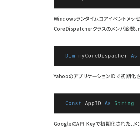
Windowsランタイムコアイベントメ
CoreDispatcherクラスのメンバ変数、
Dim
 myCoreDispacher 
As
YahooのアプリケーションIDで初期化
Const
 AppID 
As
String
 
GoogleのAPI Keyで初期化された、