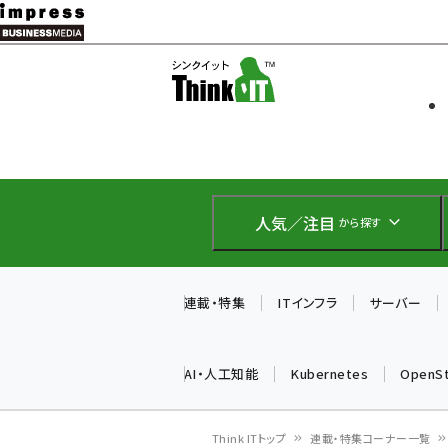
メ
イ
ソフト開発
Think IT
ン
企業IT
コ
製品導入
ン
Web担当者
EC担当者
テ
IoT・AI
ン
DCクラウド
人気／注目
から探す
研究・調査
ツ
エネルギー
に
ドローン
移
連載・特集
ITインフラ
サーバー
教育講座
動
AI・人工知能
Kubernetes
OpenS
Think ITトップ
連載・特集コーナー一覧