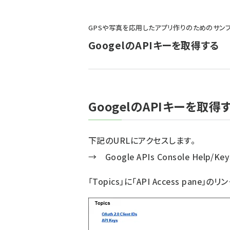
パ
GPSや写真を応用したアプリ作りのためのサン
ン
GoogelのAPIキーを取得する
く
ず
GoogelのAPIキーを取得
下記のURLにアクセスします。
→
Google APIs Console Help/Keys,
「Topics」に「API Access pan