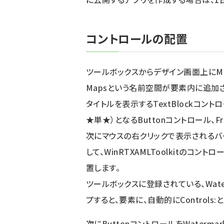
コントロールの配置
ツールボックスからデザイン画面上にM
Mapsという名前空間が
要素内に追加さ
タイトルを表示するTextBlockコント
★単★）となるButtonコントロール、
次にマウスの右クリックで表示されるバー
して、WinRTXAMLToolkitのコントロ
置します。
ツールボックスに登録されている、Wate
プすると、
要素に、自動的にControl
次にButtonコントロールをWaterma