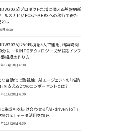
CNDW2025】プロダクト急増に備える基盤刷新
ウェルスナビがECSからEKSへの移行で得た
見とは
5日 6:30
NDW2025】250環境を5人で運用、構築時間
0分に ーKINTOテクノロジーズが語るインフ
基盤組織の作り方
5年12月18日 6:30
たな自動化で熱視線！ AIエージェントの「推論
力」を支える2つのコンポーネントとは？
5年11月28日 6:30
Tに生成AIを掛け合わせる「AI-driven IoT」
現場のIoTデータ活用を加速
5年11月26日 6:30