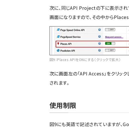
次に、同じAPI Projectの下に表示されてい
画面になりますので、その中からPlaces
図9：Places APIをONにする（クリックで拡大）
次に画面左の「API Access」をクリッ
されます。
使用制限
図9にも英語で記述されていますが、Goog