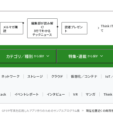
（シンクイット）
編集部が読み解
Think 
メルマガ購
く!
読者プレゼン
て
読
3行でわかる
ト
テックニュース
カテゴリ／種別
特集・連載
から探す
から探す
ネットワーク
ストレージ
クラウド
仮想化／コンテナ
Io
tack
イベントレポート
インタビュー
VR
マンガ
Thin
GPSや写真を応用したアプリ作りのためのサンプルプログラム集
現在位置近くの病院