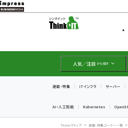
メ
イ
ソフト開発
Think IT
ン
企業IT
コ
製品導入
ン
Web担当者
EC担当者
テ
IoT・AI
ン
DCクラウド
人気／注目
から探す
研究・調査
ツ
エネルギー
に
ドローン
移
連載・特集
ITインフラ
サーバー
教育講座
動
AI・人工知能
Kubernetes
OpenS
Think ITトップ
連載・特集コーナー一覧