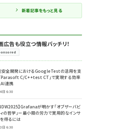
新着記事をもっと見る
画広告も役立つ情報バッチリ！
ponsored
安全開発におけるGoogleTestの活用を支
「Parasoft C/C++test CT」で実現する効率
AI連携
4日 6:30
NDW2025】Grafanaが明かす「オブザーバビ
ティの哲学」ー最小限の労力で実用的なインサ
トを得るには
3日 6:30