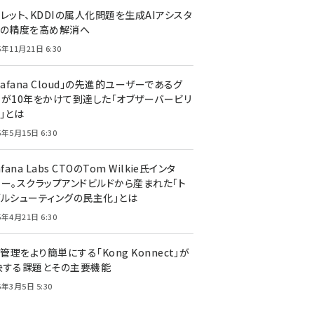
レット、KDDIの属人化問題を生成AIアシスタ
トの精度を高め解消へ
5年11月21日 6:30
rafana Cloud」の先進的ユーザーであるグ
ーが10年をかけて到達した「オブザーバービリ
」とは
5年5月15日 6:30
afana Labs CTOのTom Wilkie氏インタ
ュー。スクラップアンドビルドから産まれた「ト
ブルシューティングの民主化」とは
5年4月21日 6:30
I管理をより簡単にする「Kong Konnect」が
決する課題とその主要機能
5年3月5日 5:30