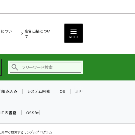
ITについ
広告出稿につい
て
MENU
T／組み込み
システム開発
OS
ミドルウェア
データベース
ai (2480)
加藤銘のチーム貢献～
k ITの書籍
OSSfm
仲間と築いた勝利の絆～
(2304)
iot女子会 (2263)
を素早く検索するサンプルプログラム