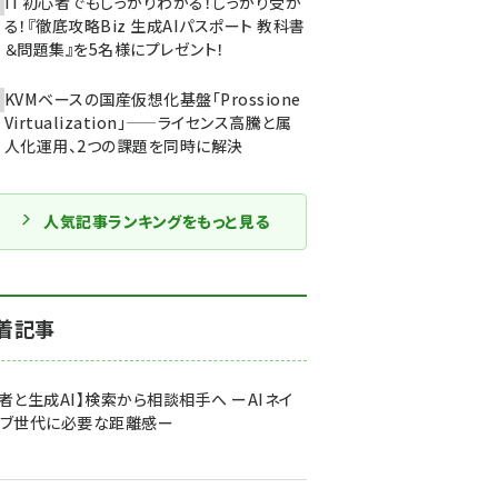
IT初心者でもしっかりわかる！しっかり受か
る！『徹底攻略Biz 生成AIパスポート 教科書
＆問題集』を5名様にプレゼント！
KVMベースの国産仮想化基盤「Prossione
Virtualization」——ライセンス高騰と属
人化運用、2つの課題を同時に解決
人気記事ランキングをもっと見る
着記事
者と生成AI】検索から相談相手へ ーAIネイ
ィブ世代に必要な距離感ー