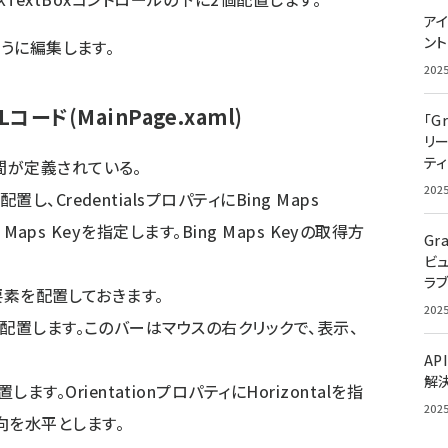
アイ
ン
ように編集します。
202
ード(MainPage.xaml)
「G
リ
ティ
間が定義されている。
202
置し、CredentialsプロパティにBing Maps
ng Maps Keyを指定します。Bing Maps Keyの取得方
Gr
ビ
ラ
要素を配置しておきます。
202
配置します。このバーはマウスの右クリックで、表示、
AP
解
ます。OrientationプロパティにHorizontalを指
202
向を水平とします。