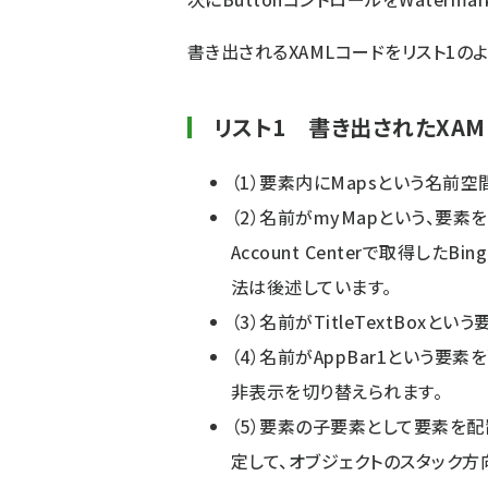
書き出されるXAMLコードをリスト1の
リスト1 書き出されたXAMLコ
（1）
要素内にMapsという名前空
（2）名前がmyMapという、
要素を配
Account Centerで取得したBi
法は後述しています。
（3）名前がTitleTextBoxという
（4）名前がAppBar1という
要素を
非表示を切り替えられます。
（5）
要素の子要素として
要素を配置し
定して、オブジェクトのスタック方