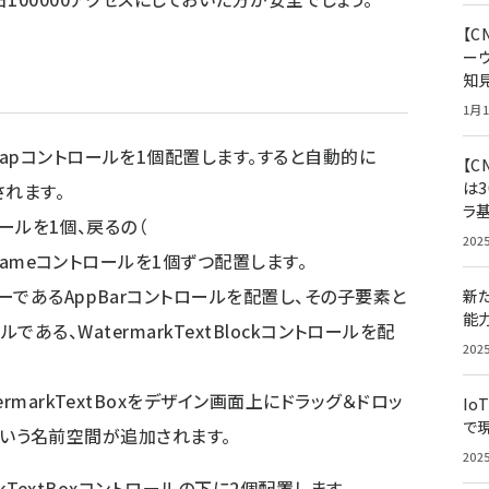
【
ー
知
1月1
apコントロールを1個配置します。すると自動的に
【C
は3
れます。
ラ
ロールを1個、戻るの（
202
Frameコントロールを1個ずつ配置します。
であるAppBarコントロールを配置し、その子要素と
新
能
ールである、WatermarkTextBlockコントロールを配
202
rmarkTextBoxをデザイン画面上にドラッグ＆ドロッ
Io
で
s:という名前空間が追加されます。
202
rkTextBoxコントロールの下に2個配置します。