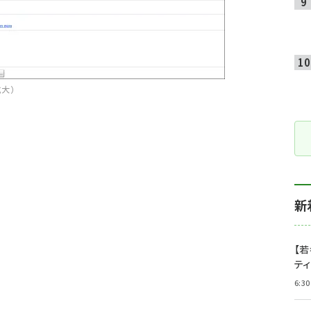
拡大）
新
【若
テ
6:30