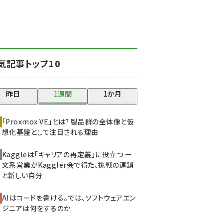
北海道をのんびり旅する
晴山佳須夫のヒント集！
(2017)
drupal (1940)
気記事トップ10
genai (1473)
ai crunch (1347)
昨日
1週間
1か月
abc123 (1346)
「Proxmox VE」とは? 製品群の全体像と仮
想化基盤として注目される理由
Kaggleは「キャリアの再定義」に役立つ ー
文系営業がKaggler会で得た、挑戦の連鎖
と新しい自分
AIはコードを書ける。では、ソフトウェアエン
ジニアは何をするのか