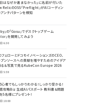
今日はなぜか進まなかった」に名前が付いた
New RelicのOSS「Preflight」がAIコーディン
のアンチパターンを検知
uby」の「Gosu」でデスクトップゲーム
olor」を開発してみよう
日 6:30
のフェローとドコモイノベーションズのCEO、
ープンソースへの貢献を増やすためのアイデア
る＆写真で見るKubeCon Europe 2026
日 5:59
T初心者でもしっかりわかる！しっかり受かる！
底攻略Biz 生成AIパスポート 教科書＆問題
』を5名様にプレゼント！
日 10:00