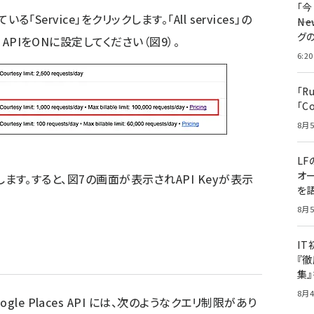
「
る「Service」をクリックします。「All services」の
――
グ
 APIをONに設定してください（図9）。
6:20
「R
「C
8月5
LF
オ
クします。すると、図7の画面が表示されAPI Keyが表示
を語
8月5
I
『徹
集
8月4
le Places API には、次のようなクエリ制限があり