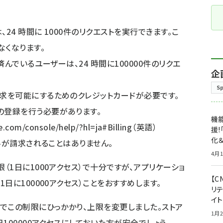
、24 時間に 1000件のリクエストを実行できます。こ
なくなります。
が済んでいるユーザーは、24 時間に100000件のリクエ
企
S
請求を可能にするためのクレジットカードが必要です。
の登録を行う必要があります。
機能
e.com/console/help/?hl=ja#Billing
（英語）
援!
化＆
使用料が請求されることはありません。
4月1
1日に1000アクセス）で十分ですが、アプリケーショ
【C
日に100000アクセス）ことをおすすめします。
リ
イ
でこの制限にひっかかり、上限を変更しました。ストア
1月2
100000アクセスにしておいた方が安全でしょう。