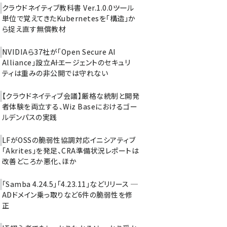
クラウドネイティブ教科書 Ver.1.0.0――ツール
単位で覚えてきたKubernetesを「構造」か
ら捉え直す無償教材
NVIDIAら37社が「Open Secure AI
Alliance」設立――AIエージェントのセキュリ
ティは重みの非公開では守れない
【クラウドネイティブ会議】厳格な統制と開発
者体験を両立する、Wiz Baseにおけるゴー
ルデンパスの実践
LFがOSSの脆弱性協調対応イニシアティブ
「Akrites」を発足、CRA準備状況レポートは
改善どころか悪化、ほか
「Samba 4.24.5」「4.23.11」などリリース ─
ADドメイン乗っ取りなど6件の脆弱性を修
正