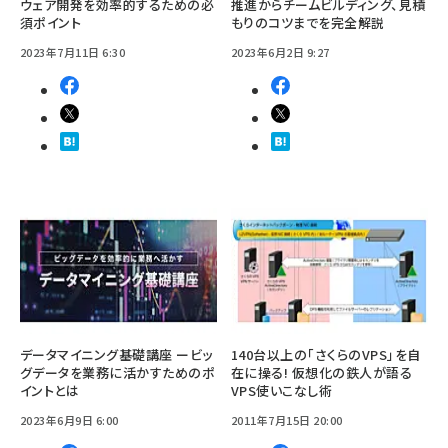
ウェア開発を効率的するための必
推進からチームビルディング、見積
須ポイント
もりのコツまでを完全解説
2023年7月11日 6:30
2023年6月2日 9:27
データマイニング基礎講座 ービッ
140台以上の「さくらのVPS」を自
グデータを業務に活かすためのポ
在に操る! 仮想化の鉄人が語る
イントとは
VPS使いこなし術
2023年6月9日 6:00
2011年7月15日 20:00