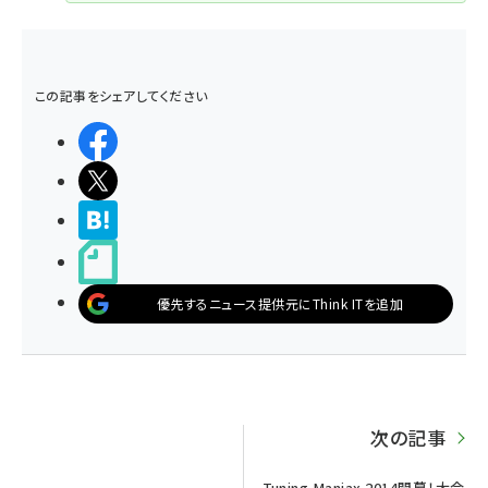
この記事をシェアしてください
シェアする
ポストする
>ブクマする
noteで書く
優先するニュース提供元にThink ITを追加
次の記事
Tuning Maniax 2014開幕！大会