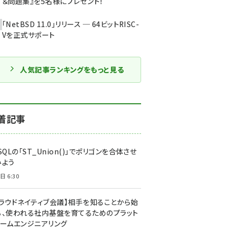
＆問題集』を5名様にプレゼント！
「NetBSD 11.0」リリース ─ 64ビットRISC-
Vを正式サポート
人気記事ランキングをもっと見る
着記事
SQLの「ST_Union()」でポリゴンを合体させ
みよう
日 6:30
クラウドネイティブ会議】相手を知ることから始
る、使われる社内基盤を育てるためのプラット
ォームエンジニアリング