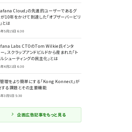
rafana Cloud」の先進的ユーザーであるグ
ーが10年をかけて到達した「オブザーバービリ
」とは
5年5月15日 6:30
afana Labs CTOのTom Wilkie氏インタ
ュー。スクラップアンドビルドから産まれた「ト
ブルシューティングの民主化」とは
5年4月21日 6:30
I管理をより簡単にする「Kong Konnect」が
決する課題とその主要機能
5年3月5日 5:30
企画広告記事をもっと見る