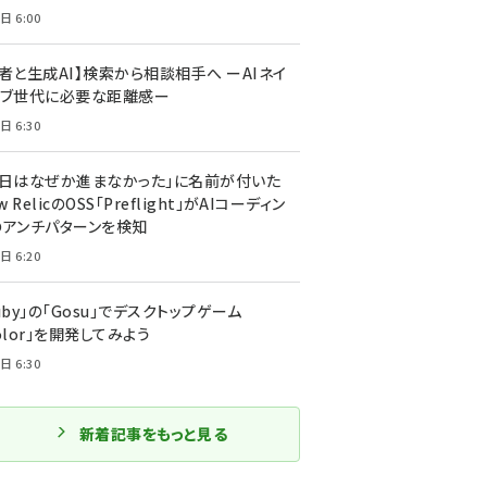
日 6:00
者と生成AI】検索から相談相手へ ーAIネイ
ィブ世代に必要な距離感ー
日 6:30
今日はなぜか進まなかった」に名前が付いた
New RelicのOSS「Preflight」がAIコーディン
のアンチパターンを検知
日 6:20
uby」の「Gosu」でデスクトップゲーム
olor」を開発してみよう
日 6:30
新着記事をもっと見る