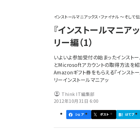
パ
インストールマニアックス・ファイナル 〜そして
ン
『インストールマニアッ
く
リー編（1）
ず
いよいよ参加受付の始まったインストー
とMicrosoftアカウントの取得方
Amazonギフト券をもらえる『インスト
リーインストールマニアッ
Think IT編集部
2012年10月31日 6:00
シェア
ポスト
はてブ