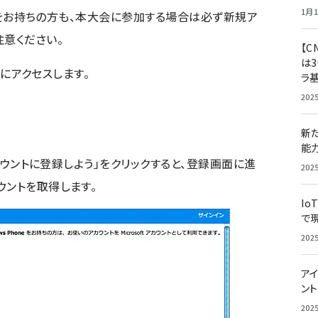
1月1
ウントをお持ちの方も、本大会に参加する場合は必ず新規ア
注意ください。
【C
は3
にアクセスします。
ラ
202
新
能
アカウントに登録しよう」をクリックすると、登録画面に進
202
ウントを取得します。
Io
で
202
アイ
ン
202