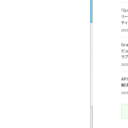
「G
リ
ティ
202
Gr
ビ
ラ
202
AP
解
202