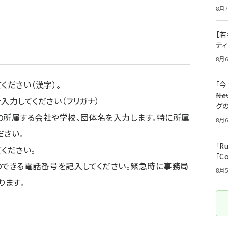
8月7
【若
テ
8月6
ださい（漢字）。
「
――
力してください（フリガナ）
グ
所属する会社や学校、団体名を入力します。特に所属
8月6
ださい。
「R
ください。
「C
できる電話番号を記入してください。緊急時に事務局
8月5
ります。