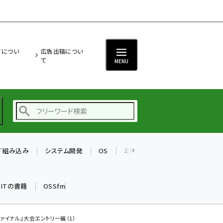
ITについ
広告出稿につい
て
MENU
T／組み込み
システム開発
OS
ミドルウェア
データベース
ai (2497)
加藤銘のチーム貢献～
k ITの書籍
OSSfm
仲間と築いた勝利の絆～
(2315)
iot女子会 (2281)
ァイナル』大会エントリー編（1）