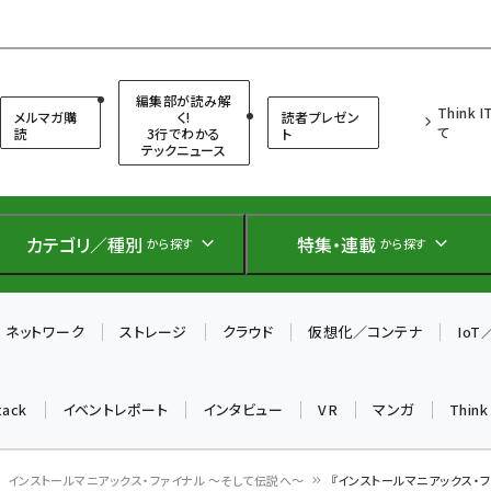
（シンクイット）
編集部が読み解
Think 
メルマガ購
く!
読者プレゼン
て
読
3行でわかる
ト
テックニュース
カテゴリ／種別
特集・連載
から探す
から探す
ネットワーク
ストレージ
クラウド
仮想化／コンテナ
Io
tack
イベントレポート
インタビュー
VR
マンガ
Thin
インストールマニアックス・ファイナル 〜そして伝説へ〜
『インストールマニアックス・フ