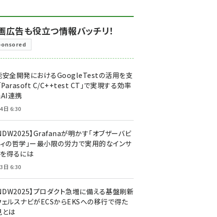
画広告も役立つ情報バッチリ！
ponsored
安全開発におけるGoogleTestの活用を支
「Parasoft C/C++test CT」で実現する効率
AI連携
4日 6:30
NDW2025】Grafanaが明かす「オブザーバビ
ティの哲学」ー最小限の労力で実用的なインサ
トを得るには
3日 6:30
CNDW2025】プロダクト急増に備える基盤刷新
ウェルスナビがECSからEKSへの移行で得た
見とは