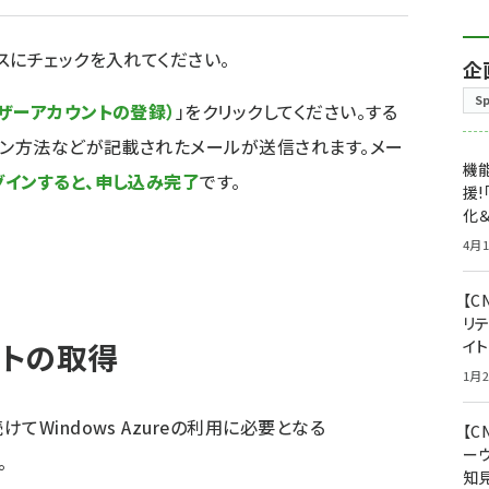
スにチェックを入れてください。
企
S
ザーアカウントの登録）
」をクリックしてください。する
イン方法などが記載されたメールが送信されます。メー
機能
グインすると、申し込み完了
です。
援!
化＆
4月1
【C
リ
ウントの取得
イ
1月2
Windows Azureの利用に必要となる
【
ー
。
知