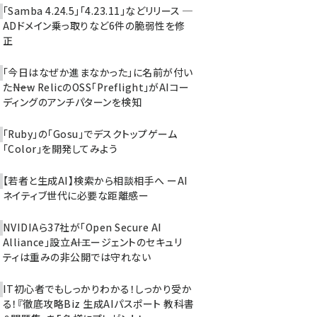
「Samba 4.24.5」「4.23.11」などリリース ─
ADドメイン乗っ取りなど6件の脆弱性を修
正
「今日はなぜか進まなかった」に名前が付い
た――New RelicのOSS「Preflight」がAIコー
ディングのアンチパターンを検知
「Ruby」の「Gosu」でデスクトップゲーム
「Color」を開発してみよう
【若者と生成AI】検索から相談相手へ ーAI
ネイティブ世代に必要な距離感ー
NVIDIAら37社が「Open Secure AI
Alliance」設立――AIエージェントのセキュリ
ティは重みの非公開では守れない
IT初心者でもしっかりわかる！しっかり受か
る！『徹底攻略Biz 生成AIパスポート 教科書