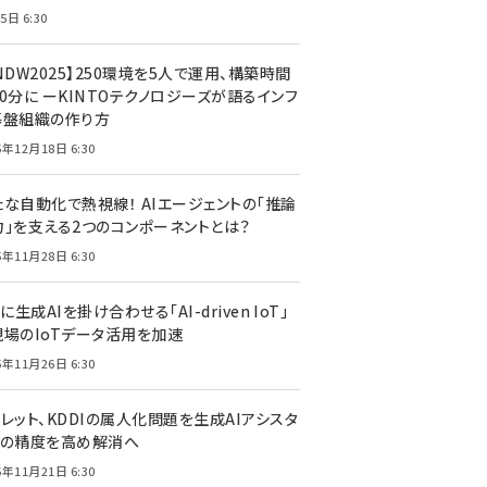
5日 6:30
NDW2025】250環境を5人で運用、構築時間
0分に ーKINTOテクノロジーズが語るインフ
基盤組織の作り方
5年12月18日 6:30
たな自動化で熱視線！ AIエージェントの「推論
力」を支える2つのコンポーネントとは？
5年11月28日 6:30
Tに生成AIを掛け合わせる「AI-driven IoT」
現場のIoTデータ活用を加速
5年11月26日 6:30
レット、KDDIの属人化問題を生成AIアシスタ
トの精度を高め解消へ
5年11月21日 6:30