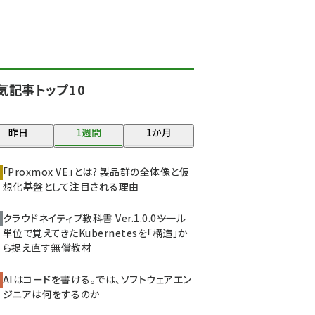
北海道をのんびり旅する
晴山佳須夫のヒント集！
(2037)
drupal (1955)
気記事トップ10
genai (1484)
abc123 (1360)
昨日
1週間
1か月
ai crunch (1355)
「Proxmox VE」とは? 製品群の全体像と仮
想化基盤として注目される理由
クラウドネイティブ教科書 Ver.1.0.0――ツール
単位で覚えてきたKubernetesを「構造」か
ら捉え直す無償教材
AIはコードを書ける。では、ソフトウェアエン
ジニアは何をするのか