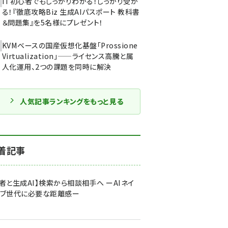
IT初心者でもしっかりわかる！しっかり受か
る！『徹底攻略Biz 生成AIパスポート 教科書
＆問題集』を5名様にプレゼント！
KVMベースの国産仮想化基盤「Prossione
Virtualization」——ライセンス高騰と属
人化運用、2つの課題を同時に解決
人気記事ランキングをもっと見る
着記事
者と生成AI】検索から相談相手へ ーAIネイ
ィブ世代に必要な距離感ー