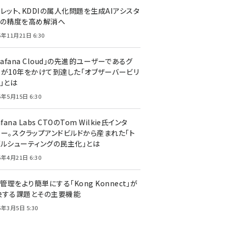
レット、KDDIの属人化問題を生成AIアシスタ
トの精度を高め解消へ
5年11月21日 6:30
rafana Cloud」の先進的ユーザーであるグ
ーが10年をかけて到達した「オブザーバービリ
」とは
5年5月15日 6:30
afana Labs CTOのTom Wilkie氏インタ
ュー。スクラップアンドビルドから産まれた「ト
ブルシューティングの民主化」とは
5年4月21日 6:30
I管理をより簡単にする「Kong Konnect」が
決する課題とその主要機能
5年3月5日 5:30