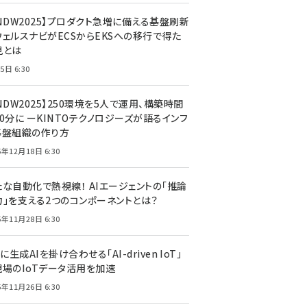
CNDW2025】プロダクト急増に備える基盤刷新
ウェルスナビがECSからEKSへの移行で得た
見とは
5日 6:30
NDW2025】250環境を5人で運用、構築時間
0分に ーKINTOテクノロジーズが語るインフ
基盤組織の作り方
5年12月18日 6:30
たな自動化で熱視線！ AIエージェントの「推論
力」を支える2つのコンポーネントとは？
5年11月28日 6:30
Tに生成AIを掛け合わせる「AI-driven IoT」
現場のIoTデータ活用を加速
5年11月26日 6:30