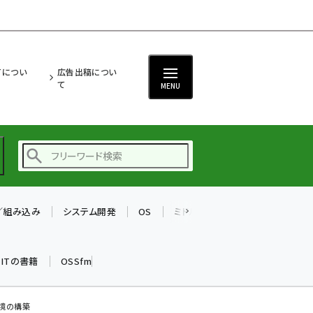
ITについ
広告出稿につい
て
MENU
T／組み込み
システム開発
OS
ミドルウェア
データベース
ai (2480)
加藤銘のチーム貢献～
k ITの書籍
OSSfm
仲間と築いた勝利の絆～
(2304)
iot女子会 (2263)
環境の構築