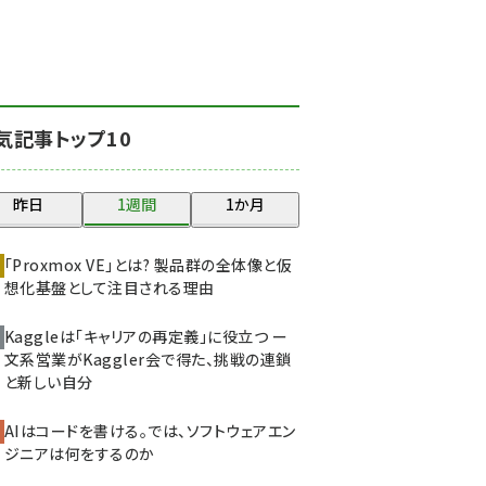
北海道をのんびり旅する
晴山佳須夫のヒント集！
(2017)
drupal (1940)
気記事トップ10
genai (1473)
ai crunch (1347)
昨日
1週間
1か月
abc123 (1346)
「Proxmox VE」とは? 製品群の全体像と仮
想化基盤として注目される理由
Kaggleは「キャリアの再定義」に役立つ ー
文系営業がKaggler会で得た、挑戦の連鎖
と新しい自分
AIはコードを書ける。では、ソフトウェアエン
ジニアは何をするのか