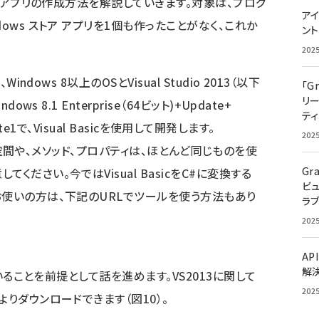
トア アプリの作成方法を解説していきます。対象は、プログ
アイ
ows ストア アプリを1個も作ったことがなく、これか
ン
202
ndows 8以上のOSとVisual Studio 2013（以下
「G
リ
s 8.1 Enterprise（64ビット)+Update+
ティ
Update1で、Visual Basicを使用して開発します。
202
る名前空間や、メソッド、プロパティは、ほとんど同じものを使
Gr
ださい。今ではVisual BasicをC#に変換する
ビ
お使いの方は、下記のURLでツールを使う方法もあり
ラ
202
AP
解
ていることを前提として話を進めます。VS2013に関して
202
よりダウンロードできます（図10）。