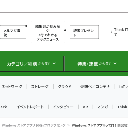
（シンクイット）
編集部が読み解
Think 
メルマガ購
く!
読者プレゼン
て
読
3行でわかる
ト
テックニュース
カテゴリ／種別
特集・連載
から探す
から探す
ネットワーク
ストレージ
クラウド
仮想化／コンテナ
Io
tack
イベントレポート
インタビュー
VR
マンガ
Thin
Windows ストア アプリ100行プログラミング
Windows ストア アプリって何？ 開発