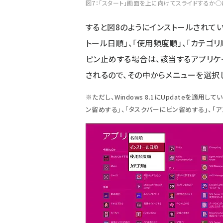
図7：「スタート」画面を上に向けてスライドするか○
すると図8のようにインストールされてい
トール日順」、「使用頻度順」、「カテゴ
ピン止めする場合は、該当するアプリケ
されるので、その中からメニューを選択
※ただし、Windows 8.1にUpdateを適
ン留めする」、「タスクバーにピン留めする」、「