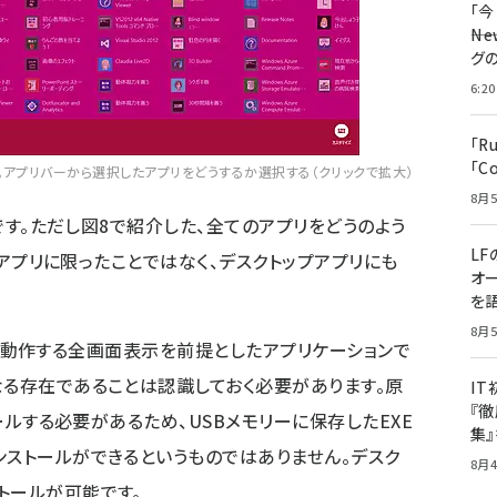
「
――
グ
6:20
「R
「C
。アプリバーから選択したアプリをどうするか選択する（クリックで拡大）
8月5
徴です。ただし図8で紹介した、全てのアプリをどうのよう
LF
ア アプリに限ったことではなく、デスクトップアプリにも
オ
を語
8月5
RT上で動作する全画面表示を前提としたアプリケーションで
なる存在であることは認識しておく必要があります。原
I
『徹
トールする必要があるため、USBメモリーに保存したEXE
集
ンストールができるというものではありません。デスク
8月4
トールが可能です。