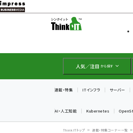
メ
イ
ソフト開発
Think IT
ン
企業IT
コ
製品導入
ン
Web担当者
EC担当者
テ
IoT・AI
ン
DCクラウド
人気／注目
から探す
研究・調査
ツ
エネルギー
に
ドローン
移
連載・特集
ITインフラ
サーバー
教育講座
動
AI・人工知能
Kubernetes
OpenS
Think ITトップ
連載・特集コーナー一覧