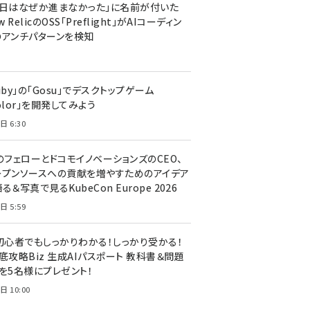
今日はなぜか進まなかった」に名前が付いた
New RelicのOSS「Preflight」がAIコーディン
のアンチパターンを検知
uby」の「Gosu」でデスクトップゲーム
olor」を開発してみよう
日 6:30
のフェローとドコモイノベーションズのCEO、
ープンソースへの貢献を増やすためのアイデア
る＆写真で見るKubeCon Europe 2026
日 5:59
T初心者でもしっかりわかる！しっかり受かる！
底攻略Biz 生成AIパスポート 教科書＆問題
』を5名様にプレゼント！
日 10:00