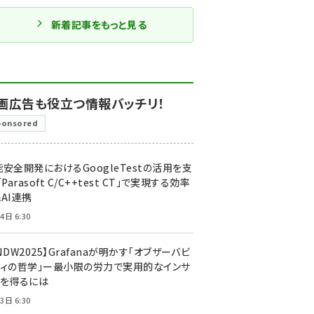
新着記事をもっと見る
画広告も役立つ情報バッチリ！
ponsored
安全開発におけるGoogleTestの活用を支
「Parasoft C/C++test CT」で実現する効率
AI連携
4日 6:30
NDW2025】Grafanaが明かす「オブザーバビ
ティの哲学」ー最小限の労力で実用的なインサ
トを得るには
3日 6:30