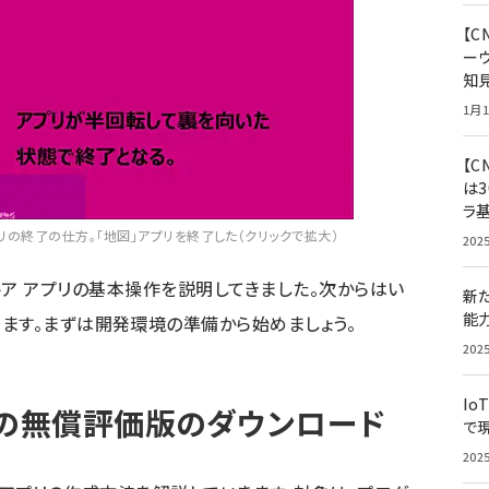
【
ー
知
1月1
【C
は3
ラ
ア アプリの終了の仕方。「地図」アプリを終了した（クリックで拡大）
202
ws ストア アプリの基本操作を説明してきました。次からはい
新
能
ます。まずは開発環境の準備から始めましょう。
202
Io
2013 の無償評価版のダウンロード
で
202