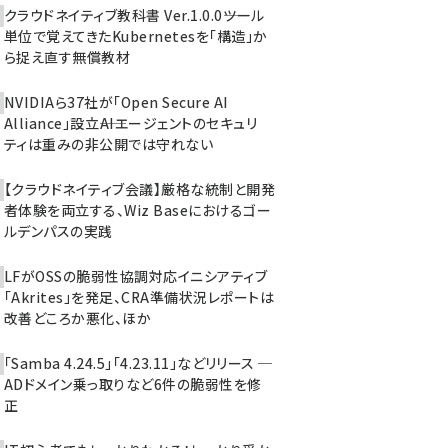
クラウドネイティブ教科書 Ver.1.0.0――ツール
単位で覚えてきたKubernetesを「構造」か
ら捉え直す無償教材
NVIDIAら37社が「Open Secure AI
Alliance」設立――AIエージェントのセキュリ
ティは重みの非公開では守れない
【クラウドネイティブ会議】厳格な統制と開発
者体験を両立する、Wiz Baseにおけるゴー
ルデンパスの実践
LFがOSSの脆弱性協調対応イニシアティブ
「Akrites」を発足、CRA準備状況レポートは
改善どころか悪化、ほか
「Samba 4.24.5」「4.23.11」などリリース ─
ADドメイン乗っ取りなど6件の脆弱性を修
正