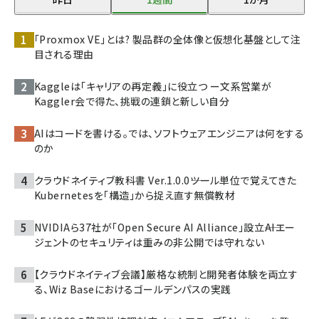
「Proxmox VE」とは? 製品群の全体像と仮想化基盤として注
目される理由
Kaggleは「キャリアの再定義」に役立つ ー文系営業が
Kaggler会で得た、挑戦の連鎖と新しい自分
AIはコードを書ける。では、ソフトウェアエンジニアは何をする
のか
クラウドネイティブ教科書 Ver.1.0.0――ツール単位で覚えてきた
Kubernetesを「構造」から捉え直す無償教材
NVIDIAら37社が「Open Secure AI Alliance」設立――AIエー
ジェントのセキュリティは重みの非公開では守れない
【クラウドネイティブ会議】厳格な統制と開発者体験を両立す
る、Wiz Baseにおけるゴールデンパスの実践