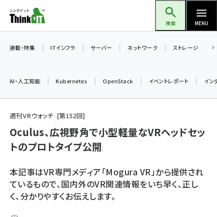
メ
Think IT（シンクイット）
イ
検索
MENU
ン
コ
連載・特集
ITインフラ
サーバー
ネットワーク
ストレージ
ン
テ
AI・人工知能
Kubernetes
OpenStack
イベントレポート
イン
ン
ツ
ai (2475)
に
週刊VRウォッチ
第
152
回
加藤銘のチーム貢献～仲間と築いた勝利の絆～ (2297)
移
Oculus、広視野角で小型軽量なVRヘッドセッ
動
トのプロトタイプ公開
iot女子会 (2248)
北海道をのんびり旅する晴山佳須夫のヒント集！ (2008)
本記事はVR専門メディア「Mogura VR」から提供され
drupal (1929)
ているもので、国内外のVR関連情報をいち早く、正し
く、分かりやすくお伝えします。
genai (1468)
abc123 (1341)