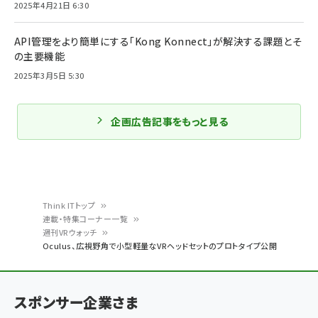
2025年4月21日 6:30
API管理をより簡単にする「Kong Konnect」が解決する課題とそ
の主要機能
2025年3月5日 5:30
企画広告記事をもっと見る
Think ITトップ
連載・特集コーナー一覧
パ
週刊VRウォッチ
Oculus、広視野角で小型軽量なVRヘッドセットのプロトタイプ公開
ン
く
ず
スポンサー企業さま