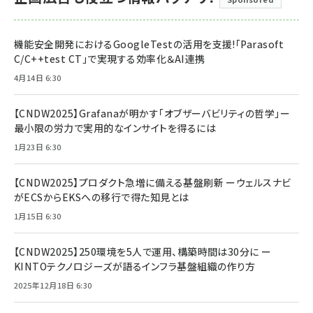
機能安全開発におけるGoogleTestの活用を支援!「Parasoft
C/C++test CT」で実現する効率化＆AI連携
4月14日 6:30
【CNDW2025】Grafanaが明かす「オブザーバビリティの哲学」ー
最小限の労力で実用的なインサイトを得るには
1月23日 6:30
【CNDW2025】プロダクト急増に備える基盤刷新 ーウェルスナビ
がECSからEKSへの移行で得た知見とは
1月15日 6:30
【CNDW2025】250環境を5人で運用、構築時間は30分に ー
KINTOテクノロジーズが語るインフラ基盤組織の作り方
2025年12月18日 6:30