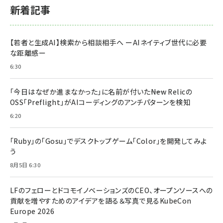
新着記事
【若者と生成AI】検索から相談相手へ ーAIネイティブ世代に必要
な距離感ー
6:30
「今日はなぜか進まなかった」に名前が付いた――New Relicの
OSS「Preflight」がAIコーディングのアンチパターンを検知
6:20
「Ruby」の「Gosu」でデスクトップゲーム「Color」を開発してみよ
う
8月5日 6:30
LFのフェローとドコモイノベーションズのCEO、オープンソースへの
貢献を増やすためのアイデアを語る＆写真で見るKubeCon
Europe 2026