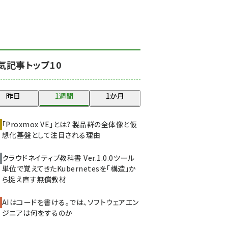
北海道をのんびり旅する
晴山佳須夫のヒント集！
(2037)
drupal (1956)
気記事トップ10
genai (1484)
abc123 (1360)
昨日
1週間
1か月
ai crunch (1355)
「Proxmox VE」とは? 製品群の全体像と仮
想化基盤として注目される理由
クラウドネイティブ教科書 Ver.1.0.0――ツール
単位で覚えてきたKubernetesを「構造」か
ら捉え直す無償教材
AIはコードを書ける。では、ソフトウェアエン
ジニアは何をするのか