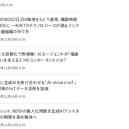
5日 6:30
NDW2025】250環境を5人で運用、構築時間
0分に ーKINTOテクノロジーズが語るインフ
基盤組織の作り方
5年12月18日 6:30
たな自動化で熱視線！ AIエージェントの「推論
力」を支える2つのコンポーネントとは？
5年11月28日 6:30
Tに生成AIを掛け合わせる「AI-driven IoT」
現場のIoTデータ活用を加速
5年11月26日 6:30
レット、KDDIの属人化問題を生成AIアシスタ
トの精度を高め解消へ
5年11月21日 6:30