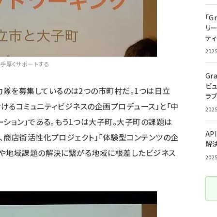
「G
リ
ティ
202
手厚くサポートする
Gr
ビ
隊を募集しているのは2つの市町村だ。1つは
日立
ラ
けるコミュニティビジネスの企画プロデュース」と「中
202
ション」である。もう1つは
大子町
。大子町の課題は
AP
、商店街活性化プロジェクト」「体験型コンテンツの企
解
用や地域課題の解決に繋がる地域に根差したビジネス
202