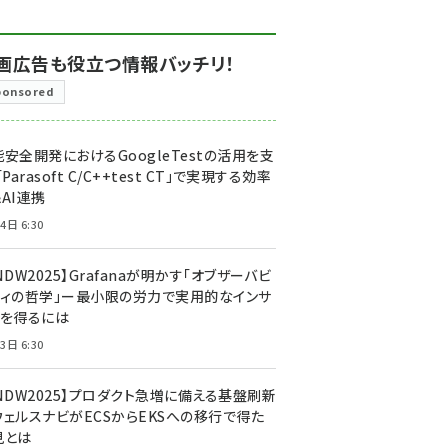
画広告も役立つ情報バッチリ！
ponsored
安全開発におけるGoogleTestの活用を支
「Parasoft C/C++test CT」で実現する効率
AI連携
4日 6:30
NDW2025】Grafanaが明かす「オブザーバビ
ティの哲学」ー最小限の労力で実用的なインサ
トを得るには
3日 6:30
CNDW2025】プロダクト急増に備える基盤刷新
ウェルスナビがECSからEKSへの移行で得た
見とは