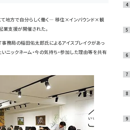
にて
地方で自分らしく働く― 移住×インバウンド×観
起業支援
が開催された。
T
事務局の稲田佑太郎氏によるアイスブレイクがあっ
れたいニックネーム・今の気持ち・参加した理由等を共有