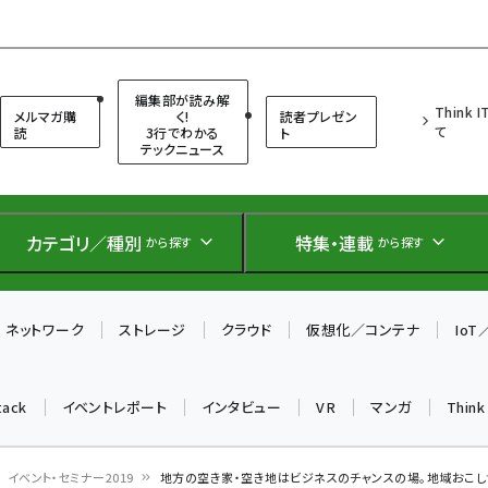
（シンクイット）
編集部が読み解
Think 
メルマガ購
く!
読者プレゼン
て
読
3行でわかる
ト
テックニュース
カテゴリ／種別
特集・連載
から探す
から探す
ネットワーク
ストレージ
クラウド
仮想化／コンテナ
Io
tack
イベントレポート
インタビュー
VR
マンガ
Thin
イベント・セミナー2019
地方の空き家・空き地はビジネスのチャンスの場。地域おこ