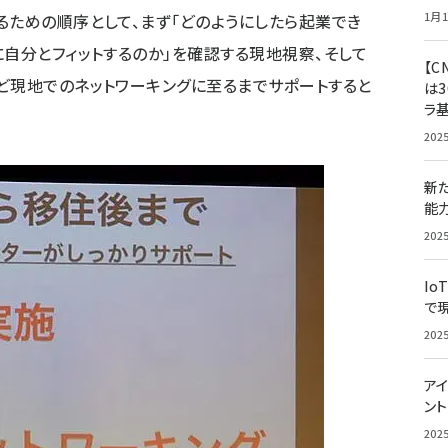
1月1
るための順序として、まず「どのようにしたら起業でき
に自分とフィットするのか」を確認する現地視察、そして
【C
ど現地でのネットワーキングに至るまでサポートすると
は3
ラ
202
新
能
202
Io
で
202
アイ
ン
202