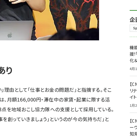
企
S
機能
援!
化＆
あり
4月1
【C
い」理由として「仕事とお金の問題だ」と指摘する。そこ
リ
イ
、月額166,000円・滞在中の家賃・起業に際する活
1月2
3点を地域おこし協力隊への支援として採用している。
事を創っていきましょう」というのが今の気持ちだ」と
【
ー
知