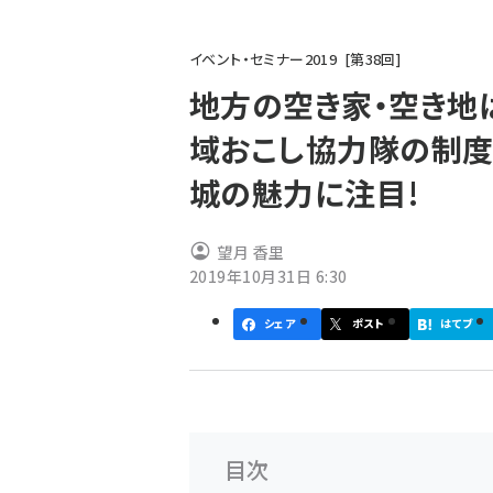
パ
イベント・セミナー2019
第
38
回
ン
地方の空き家・空き地
く
域おこし協力隊の制
ず
城の魅力に注目!
望月 香里
2019年10月31日 6:30
シェア
ポスト
はてブ
目次