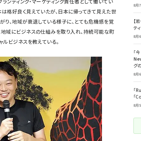
ブランディング・マーケティング責任者として働いてい
8月7
本は格好良く見えていたが、日本に帰ってきて見えた世
がり、地域が衰退している様子に、とても危機感を覚
【若
テ
は地域にビジネスの仕組みを取り入れ、持続可能な町
8月6
ャルビジネスを教えている。
「
――
グ
8月6
「R
「C
8月5