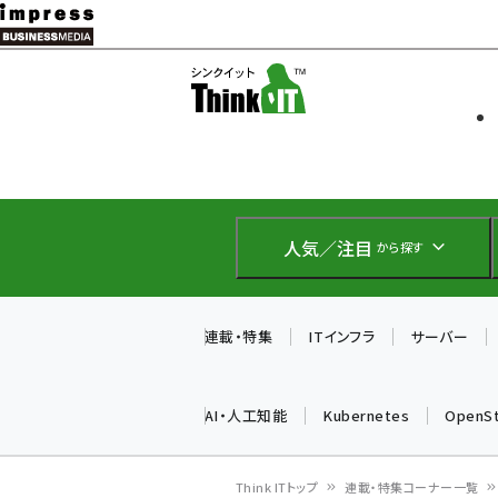
メ
イ
ソフト開発
Think IT
ン
企業IT
コ
製品導入
ン
Web担当者
EC担当者
テ
IoT・AI
ン
DCクラウド
人気／注目
から探す
研究・調査
ツ
エネルギー
に
ドローン
移
連載・特集
ITインフラ
サーバー
教育講座
動
AI・人工知能
Kubernetes
OpenS
Think ITトップ
連載・特集コーナー一覧