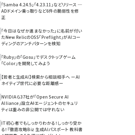
「Samba 4.24.5」「4.23.11」などリリース ─
ADドメイン乗っ取りなど6件の脆弱性を修
正
「今日はなぜか進まなかった」に名前が付い
た――New RelicのOSS「Preflight」がAIコー
ディングのアンチパターンを検知
「Ruby」の「Gosu」でデスクトップゲーム
「Color」を開発してみよう
【若者と生成AI】検索から相談相手へ ーAI
ネイティブ世代に必要な距離感ー
NVIDIAら37社が「Open Secure AI
Alliance」設立――AIエージェントのセキュリ
ティは重みの非公開では守れない
IT初心者でもしっかりわかる！しっかり受か
る！『徹底攻略Biz 生成AIパスポート 教科書