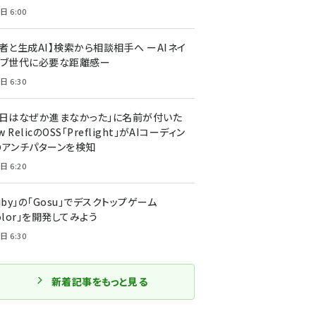
日 6:00
者と生成AI】検索から相談相手へ ーAIネイ
ィブ世代に必要な距離感ー
日 6:30
今日はなぜか進まなかった」に名前が付いた
New RelicのOSS「Preflight」がAIコーディン
のアンチパターンを検知
日 6:20
uby」の「Gosu」でデスクトップゲーム
olor」を開発してみよう
日 6:30
新着記事をもっと見る