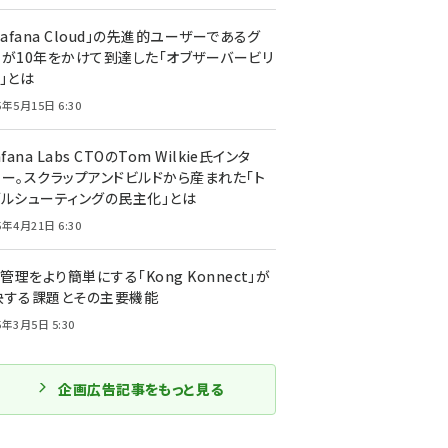
rafana Cloud」の先進的ユーザーであるグ
ーが10年をかけて到達した「オブザーバービリ
」とは
5年5月15日 6:30
afana Labs CTOのTom Wilkie氏インタ
ュー。スクラップアンドビルドから産まれた「ト
ブルシューティングの民主化」とは
5年4月21日 6:30
I管理をより簡単にする「Kong Konnect」が
決する課題とその主要機能
5年3月5日 5:30
企画広告記事をもっと見る