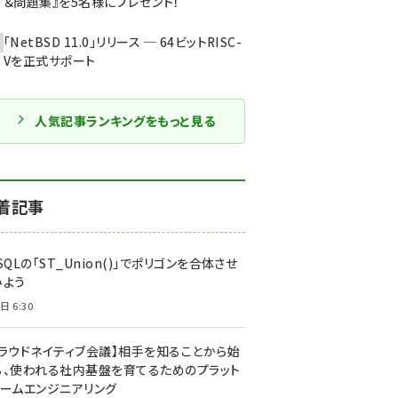
＆問題集』を5名様にプレゼント！
「NetBSD 11.0」リリース ─ 64ビットRISC-
Vを正式サポート
人気記事ランキングをもっと見る
着記事
SQLの「ST_Union()」でポリゴンを合体させ
みよう
日 6:30
クラウドネイティブ会議】相手を知ることから始
る、使われる社内基盤を育てるためのプラット
ォームエンジニアリング