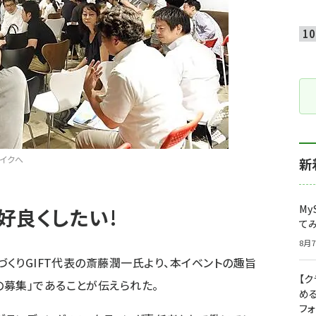
イクへ
新
My
好良くしたい!
て
8月7
づくりGIFT代表
の斎藤潤一氏より、本イベントの趣旨
【
募集」であることが伝えられた。
め
フ