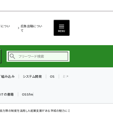
ITについ
広告出稿につい
て
MENU
T／組み込み
システム開発
OS
ミドルウェア
データベース
ai (2497)
加藤銘のチーム貢献～
k ITの書籍
OSSfm
仲間と築いた勝利の絆～
(2315)
iot女子会 (2281)
し協力隊の制度を活用した起業支援がある茨城の魅力に注目!