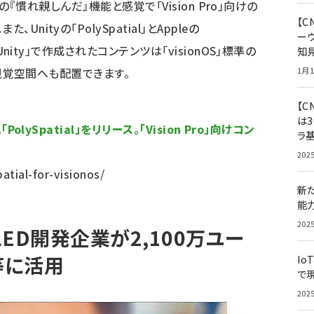
y」の『慣れ親しんだ』機能と感覚で「Vision Pro」向けの
【
nityの「PolySpatial」とAppleの
ー
「Unity」で作成されたコンテンツは「visionOS」標準の
知
中の視覚空間へも配置できます。
1月1
【C
は3
olySpatial」をリリース。「Vision Pro」向けコン
ラ
202
tial-for-visionos/
新
能
202
ED開発企業が2,100万ユー
等に活用
Io
で
202