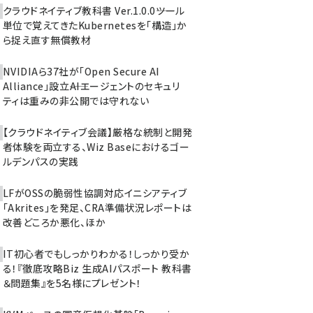
クラウドネイティブ教科書 Ver.1.0.0――ツール
単位で覚えてきたKubernetesを「構造」か
ら捉え直す無償教材
NVIDIAら37社が「Open Secure AI
Alliance」設立――AIエージェントのセキュリ
ティは重みの非公開では守れない
【クラウドネイティブ会議】厳格な統制と開発
者体験を両立する、Wiz Baseにおけるゴー
ルデンパスの実践
LFがOSSの脆弱性協調対応イニシアティブ
「Akrites」を発足、CRA準備状況レポートは
改善どころか悪化、ほか
IT初心者でもしっかりわかる！しっかり受か
る！『徹底攻略Biz 生成AIパスポート 教科書
＆問題集』を5名様にプレゼント！