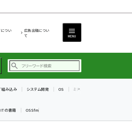
ITについ
広告出稿につい
て
MENU
T／組み込み
システム開発
OS
ミドルウェア
データベース
ai (2470)
加藤銘のチーム貢献～
k ITの書籍
OSSfm
仲間と築いた勝利の絆～
(2287)
iot女子会 (2243)