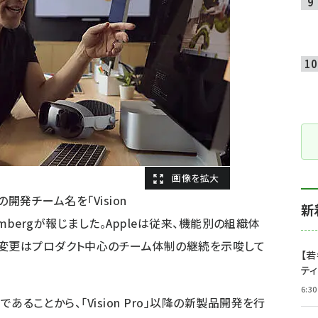
o」の開発チーム名を「Vision
新
loombergが報じました。Appleは従来、機能別の組織体
の変更はプロダクト中心のチーム体制の継続を示唆して
【若
テ
6:30
であることから、「Vision Pro」以降の新製品開発を行