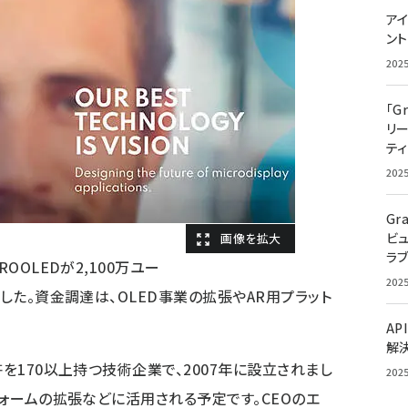
アイ
ン
202
「G
リ
ティ
202
Gr
ビ
ラ
OOLEDが2,100万ユー
202
ました。資金調達は、OLED事業の拡張やAR用プラット
AP
解
許を170以上持つ技術企業で、2007年に設立されまし
202
フォームの拡張などに活用される予定です。CEOのエ