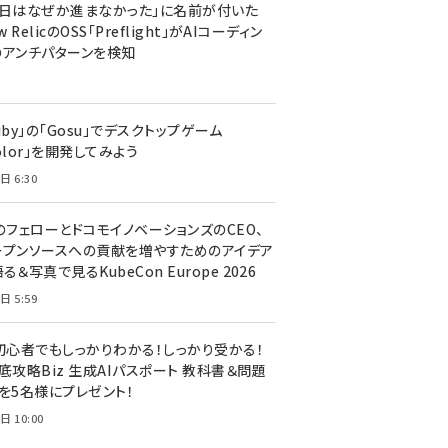
今日はなぜか進まなかった」に名前が付いた
New RelicのOSS「Preflight」がAIコーディン
のアンチパターンを検知
uby」の「Gosu」でデスクトップゲーム
olor」を開発してみよう
日 6:30
のフェローとドコモイノベーションズのCEO、
ープンソースへの貢献を増やすためのアイデア
る＆写真で見るKubeCon Europe 2026
日 5:59
T初心者でもしっかりわかる！しっかり受かる！
底攻略Biz 生成AIパスポート 教科書＆問題
』を5名様にプレゼント！
日 10:00