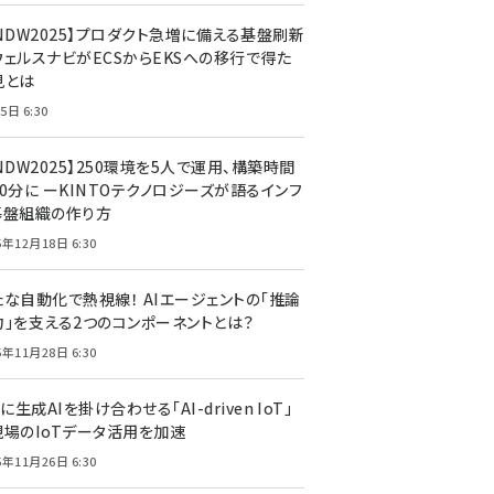
CNDW2025】プロダクト急増に備える基盤刷新
ウェルスナビがECSからEKSへの移行で得た
見とは
5日 6:30
NDW2025】250環境を5人で運用、構築時間
0分に ーKINTOテクノロジーズが語るインフ
基盤組織の作り方
5年12月18日 6:30
たな自動化で熱視線！ AIエージェントの「推論
力」を支える2つのコンポーネントとは？
5年11月28日 6:30
Tに生成AIを掛け合わせる「AI-driven IoT」
現場のIoTデータ活用を加速
5年11月26日 6:30