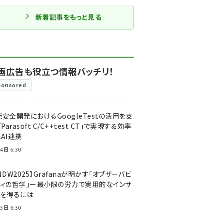
新着記事をもっと見る
画広告も役立つ情報バッチリ！
ponsored
安全開発におけるGoogleTestの活用を支
「Parasoft C/C++test CT」で実現する効率
AI連携
4日 6:30
NDW2025】Grafanaが明かす「オブザーバビ
ティの哲学」ー最小限の労力で実用的なインサ
トを得るには
3日 6:30