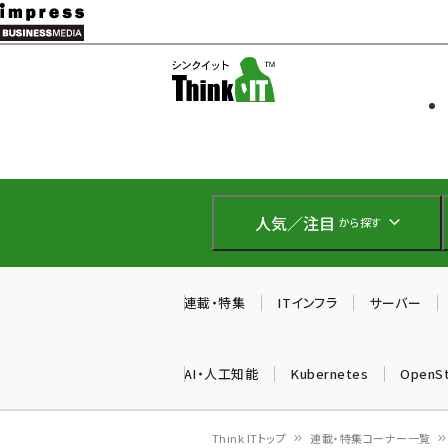
メ
イ
ソフト開発
Think IT
ン
企業IT
コ
製品導入
ン
Web担当者
EC担当者
テ
IoT・AI
ン
DCクラウド
人気／注目
から探す
研究・調査
ツ
エネルギー
に
ドローン
移
連載・特集
ITインフラ
サーバー
教育講座
動
AI・人工知能
Kubernetes
OpenS
Think ITトップ
連載・特集コーナー一覧