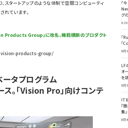
り、スタートアップのような体制で空間コンピューティ
「
――
されています。
グ
6:20
sion Products Group」に改名。機能横断のプロダクト
「R
「C
8月5
vision-products-group/
LF
オ
S版ベータプログラム
を語
8月5
リース。「Vision Pro」向けコンテ
I
『徹
集
8月4