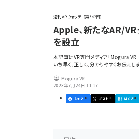
パ
週刊VRウォッチ
第
342
回
ン
Apple、新たなAR/VRグ
く
を設立
ず
本記事はVR専門メディア「Mogura 
いち早く、正しく、分かりやすくお伝えしま
Mogura VR
2023年7月24日 11:17
シェア
ポスト
はてブ