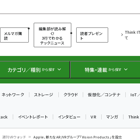
（シンクイット）
編集部が読み解
Think 
メルマガ購
く!
読者プレゼン
て
読
3行でわかる
ト
テックニュース
カテゴリ／種別
特集・連載
から探す
から探す
ネットワーク
ストレージ
クラウド
仮想化／コンテナ
Io
tack
イベントレポート
インタビュー
VR
マンガ
Thin
週刊VRウォッチ
Apple、新たなAR/VRグループ「Vision Products」を設立