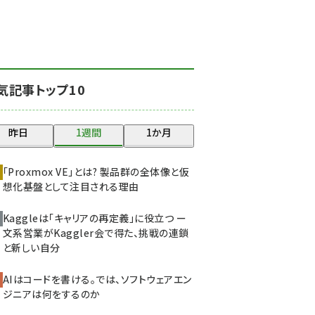
北海道をのんびり旅する
晴山佳須夫のヒント集！
(2000)
drupal (1921)
気記事トップ10
genai (1464)
ai crunch (1336)
昨日
1週間
1か月
abc123 (1334)
「Proxmox VE」とは? 製品群の全体像と仮
想化基盤として注目される理由
Kaggleは「キャリアの再定義」に役立つ ー
文系営業がKaggler会で得た、挑戦の連鎖
と新しい自分
AIはコードを書ける。では、ソフトウェアエン
ジニアは何をするのか