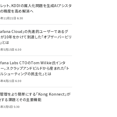
レット、KDDIの属人化問題を生成AIアシスタ
トの精度を高め解消へ
5年11月21日 6:30
rafana Cloud」の先進的ユーザーであるグ
ーが10年をかけて到達した「オブザーバービリ
」とは
5年5月15日 6:30
afana Labs CTOのTom Wilkie氏インタ
ュー。スクラップアンドビルドから産まれた「ト
ブルシューティングの民主化」とは
5年4月21日 6:30
I管理をより簡単にする「Kong Konnect」が
決する課題とその主要機能
5年3月5日 5:30