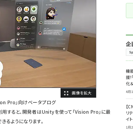
企
S
機能
援!
化＆
4月1
Vision Pro」向けベータプログ
【C
ると、開発者はUnityを使って「Vision Pro」に最
リ
イ
きるようになります。
1月2