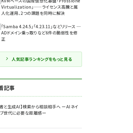
KVMベースの国産仮想化基盤「Prossione
Virtualization」——ライセンス高騰と属
人化運用、2つの課題を同時に解決
「Samba 4.24.5」「4.23.11」などリリース ─
ADドメイン乗っ取りなど6件の脆弱性を修
正
人気記事ランキングをもっと見る
着記事
者と生成AI】検索から相談相手へ ーAIネイ
ィブ世代に必要な距離感ー