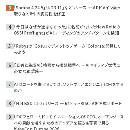
「Samba 4.24.5」「4.23.11」などリリース ─ ADドメイン乗っ
取りなど6件の脆弱性を修正
「今日はなぜか進まなかった」に名前が付いた――New Relicの
OSS「Preflight」がAIコーディングのアンチパターンを検知
「Ruby」の「Gosu」でデスクトップゲーム「Color」を開発して
みよう
【若者と生成AI】検索から相談相手へ ーAIネイティブ世代に
必要な距離感ー
AIはコードを書ける。では、ソフトウェアエンジニアは何をする
のか
「NetBSD 11.0」リリース ─ 64ビットRISC-Vを正式サポート
LFのフェローとドコモイノベーションズのCEO、オープンソース
への貢献を増やすためのアイデアを語る＆写真で見る
KubeCon Europe 2026