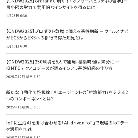
【CNDW2025】Grafanaが明かす「オブザーバビリティの哲学」ー
最小限の労力で実用的なインサイトを得るには
1月23日 6:30
【CNDW2025】プロダクト急増に備える基盤刷新 ーウェルスナビ
がECSからEKSへの移行で得た知見とは
1月15日 6:30
【CNDW2025】250環境を5人で運用、構築時間は30分に ー
KINTOテクノロジーズが語るインフラ基盤組織の作り方
2025年12月18日 6:30
新たな自動化で熱視線！ AIエージェントの「推論能力」を支える2
つのコンポーネントとは？
2025年11月28日 6:30
IoTに生成AIを掛け合わせる「AI-driven IoT」で現場のIoTデー
タ活用を加速
2025年11月26日 6:30