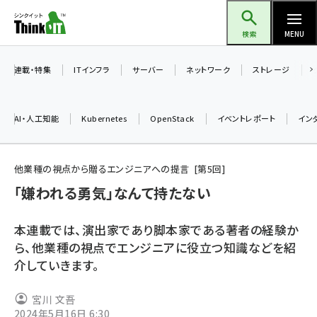
メ
Think IT（シンクイット）
イ
検索
MENU
ン
コ
連載・特集
ITインフラ
サーバー
ネットワーク
ストレージ
ン
テ
AI・人工知能
Kubernetes
OpenStack
イベントレポート
イン
ン
ツ
ai (2513)
に
他業種の視点から贈るエンジニアへの提言
第
5
回
加藤銘のチーム貢献～仲間と築いた勝利の絆～ (2338)
移
「嫌われる勇気」なんて持たない
動
iot女子会 (2299)
本連載では、演出家であり脚本家である著者の経験か
北海道をのんびり旅する晴山佳須夫のヒント集！ (2060)
ら、他業種の視点でエンジニアに役立つ知識などを紹
介していきます。
drupal (1973)
genai (1501)
宮川 文吾
2024年5月16日 6:30
abc123 (1376)