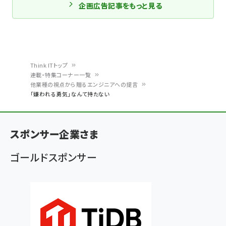
企画広告記事をもっと見る
Think ITトップ
連載・特集コーナー一覧
パ
他業種の視点から贈るエンジニアへの提言
「嫌われる勇気」なんて持たない
ン
く
ず
スポンサー企業さま
ゴールドスポンサー