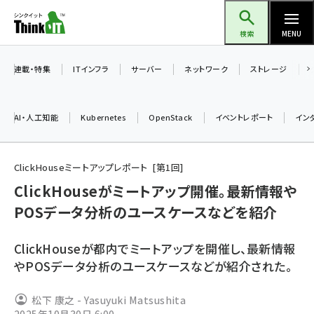
メ
Think IT（シンクイット）
イ
検索
MENU
ン
コ
連載・特集
ITインフラ
サーバー
ネットワーク
ストレージ
ン
テ
AI・人工知能
Kubernetes
OpenStack
イベントレポート
イン
ン
ツ
ai (2475)
に
ClickHouseミートアップレポート
第
1
回
加藤銘のチーム貢献～仲間と築いた勝利の絆～ (2297)
移
ClickHouseがミートアップ開催。最新情報や
動
POSデータ分析のユースケースなどを紹介
iot女子会 (2248)
北海道をのんびり旅する晴山佳須夫のヒント集！ (2008)
ClickHouseが都内でミートアップを開催し、最新情報
drupal (1929)
やPOSデータ分析のユースケースなどが紹介された。
genai (1468)
松下 康之 - Yasuyuki Matsushita
abc123 (1341)