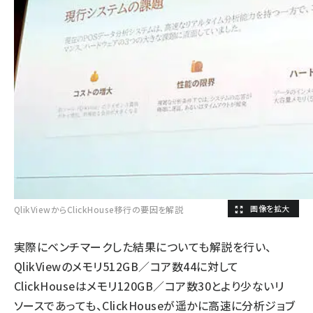
QlikViewからClickHouse移行の要因を解説
実際にベンチマークした結果についても解説を行い、
QlikViewのメモリ512GB／コア数44に対して
ClickHouseはメモリ120GB／コア数30とより少ないリ
ソースであっても、ClickHouseが遥かに高速に分析ジョブ