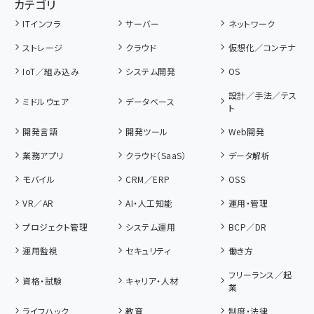
カテゴリ
ITインフラ
サーバー
ネットワーク
ストレージ
クラウド
仮想化／コンテナ
IoT／組み込み
システム開発
OS
設計／手法／テス
ミドルウェア
データベース
ト
開発言語
開発ツール
Web開発
業務アプリ
クラウド（SaaS）
データ解析
モバイル
CRM／ERP
OSS
VR／AR
AI・人工知能
運用・管理
プロジェクト管理
システム運用
BCP／DR
運用監視
セキュリティ
働き方
フリーランス／起
資格・試験
キャリア・人材
業
ライフハック
教育
制度・法律