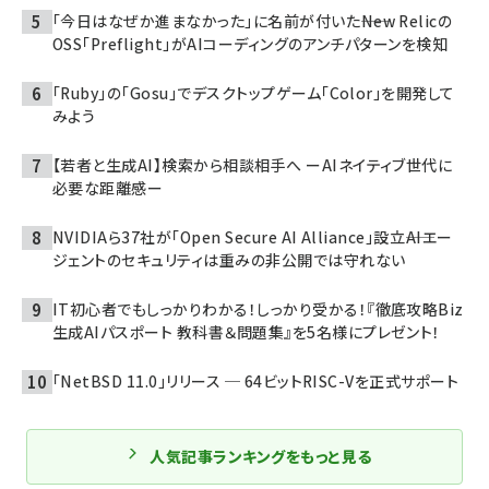
「今日はなぜか進まなかった」に名前が付いた――New Relicの
OSS「Preflight」がAIコーディングのアンチパターンを検知
「Ruby」の「Gosu」でデスクトップゲーム「Color」を開発して
みよう
【若者と生成AI】検索から相談相手へ ーAIネイティブ世代に
必要な距離感ー
NVIDIAら37社が「Open Secure AI Alliance」設立――AIエー
ジェントのセキュリティは重みの非公開では守れない
IT初心者でもしっかりわかる！しっかり受かる！『徹底攻略Biz
生成AIパスポート 教科書＆問題集』を5名様にプレゼント！
「NetBSD 11.0」リリース ─ 64ビットRISC-Vを正式サポート
人気記事ランキングをもっと見る