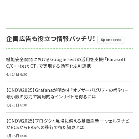
企画広告も役立つ情報バッチリ！
Sponsored
機能安全開発におけるGoogleTestの活用を支援!「Parasoft
C/C++test CT」で実現する効率化＆AI連携
4月14日 6:30
【CNDW2025】Grafanaが明かす「オブザーバビリティの哲学」ー
最小限の労力で実用的なインサイトを得るには
1月23日 6:30
【CNDW2025】プロダクト急増に備える基盤刷新 ーウェルスナビ
がECSからEKSへの移行で得た知見とは
1月15日 6:30