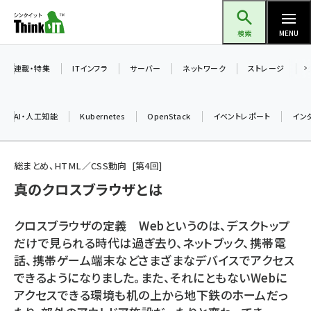
メ
Think IT（シンクイット）
イ
検索
MENU
ン
コ
連載・特集
ITインフラ
サーバー
ネットワーク
ストレージ
ン
テ
AI・人工知能
Kubernetes
OpenStack
イベントレポート
イン
ン
ツ
ai (2497)
に
総まとめ、HTML／CSS動向
第
4
回
加藤銘のチーム貢献～仲間と築いた勝利の絆～ (2315)
移
真のクロスブラウザとは
動
iot女子会 (2281)
クロスブラウザの定義 Webというのは、デスクトップ
北海道をのんびり旅する晴山佳須夫のヒント集！ (2037)
だけで見られる時代は過ぎ去り、ネットブック、携帯電
話、携帯ゲーム端末などさまざまなデバイスでアクセス
drupal (1955)
できるようになりました。また、それにともないWebに
genai (1484)
アクセスできる環境も机の上から地下鉄のホームだっ
abc123 (1360)