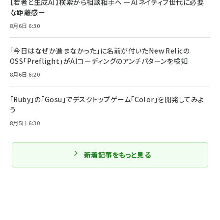
【若者と生成AI】検索から相談相手へ ーAIネイティブ世代に必要
な距離感ー
8月6日 6:30
「今日はなぜか進まなかった」に名前が付いた――New Relicの
OSS「Preflight」がAIコーディングのアンチパターンを検知
8月6日 6:20
「Ruby」の「Gosu」でデスクトップゲーム「Color」を開発してみよ
う
8月5日 6:30
新着記事をもっと見る