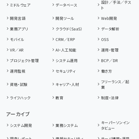
設計／手法／テス
ミドルウェア
データベース
ト
開発言語
開発ツール
Web開発
業務アプリ
クラウド（SaaS）
データ解析
モバイル
CRM／ERP
OSS
VR／AR
AI・人工知能
運用・管理
プロジェクト管理
システム運用
BCP／DR
運用監視
セキュリティ
働き方
フリーランス／起
資格・試験
キャリア・人材
業
ライフハック
教育
制度・法律
アーカイブ
キーパーソンイン
システム開発
業務システム
タビュー
調査レポート
情報セキュリティ
サーバ構築・運用