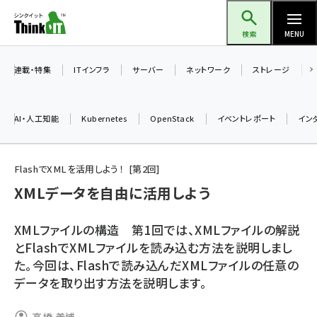
メ
Think IT（シンクイット）
イ
検索
MENU
ン
コ
連載・特集
ITインフラ
サーバー
ネットワーク
ストレージ
ン
テ
AI・人工知能
Kubernetes
OpenStack
イベントレポート
イン
ン
ツ
ai (2524)
に
FlashでXMLを活用しよう！
第
2
回
加藤銘のチーム貢献～仲間と築いた勝利の絆～ (2352)
移
XMLデータを自由に活用しよう
動
iot女子会 (2305)
XMLファイルの構造 第1回では、XMLファイルの解説
北海道をのんびり旅する晴山佳須夫のヒント集！ (2072)
とFlashでXMLファイルを読み込む方法を説明しまし
た。今回は、Flashで読み込んだXMLファイルの任意の
drupal (1984)
データを取り出す方法を説明します。
genai (1506)
abc123 (1382)