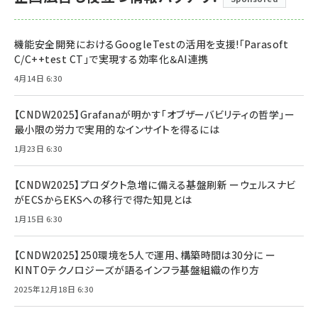
機能安全開発におけるGoogleTestの活用を支援!「Parasoft
C/C++test CT」で実現する効率化＆AI連携
4月14日 6:30
【CNDW2025】Grafanaが明かす「オブザーバビリティの哲学」ー
最小限の労力で実用的なインサイトを得るには
1月23日 6:30
【CNDW2025】プロダクト急増に備える基盤刷新 ーウェルスナビ
がECSからEKSへの移行で得た知見とは
1月15日 6:30
【CNDW2025】250環境を5人で運用、構築時間は30分に ー
KINTOテクノロジーズが語るインフラ基盤組織の作り方
2025年12月18日 6:30