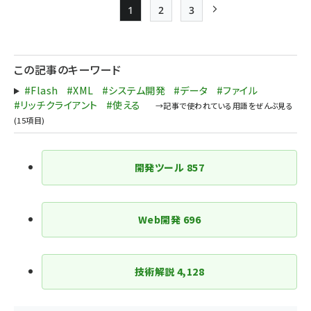
1
2
3
Page
Page
Page
次ページ
ペー
ジ
この記事のキーワード
送
#Flash
#XML
#システム開発
#データ
#ファイル
り
#リッチクライアント
#使える
開発ツール
857
Web開発
696
技術解説
4,128