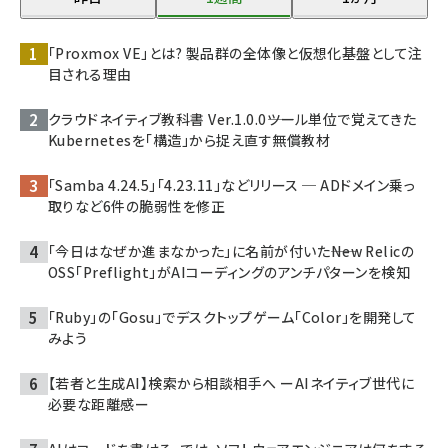
「Proxmox VE」とは? 製品群の全体像と仮想化基盤として注
目される理由
クラウドネイティブ教科書 Ver.1.0.0――ツール単位で覚えてきた
Kubernetesを「構造」から捉え直す無償教材
「Samba 4.24.5」「4.23.11」などリリース ─ ADドメイン乗っ
取りなど6件の脆弱性を修正
「今日はなぜか進まなかった」に名前が付いた――New Relicの
OSS「Preflight」がAIコーディングのアンチパターンを検知
「Ruby」の「Gosu」でデスクトップゲーム「Color」を開発して
みよう
【若者と生成AI】検索から相談相手へ ーAIネイティブ世代に
必要な距離感ー