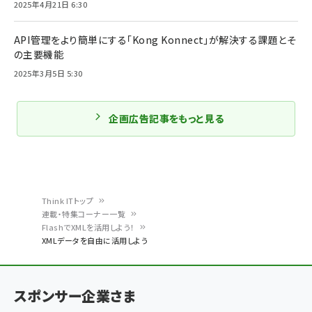
2025年4月21日 6:30
API管理をより簡単にする「Kong Konnect」が解決する課題とそ
の主要機能
2025年3月5日 5:30
企画広告記事をもっと見る
Think ITトップ
連載・特集コーナー一覧
パ
FlashでXMLを活用しよう！
XMLデータを自由に活用しよう
ン
く
ず
スポンサー企業さま