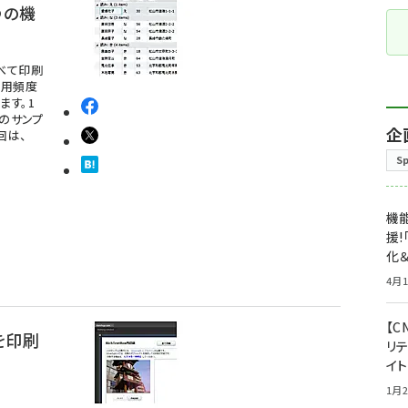
つの機
べて印刷
使用頻度
ます。1
のサンプ
企
回は、
S
機能
援!
化＆
4月1
【C
トを印刷
リ
イ
1月2