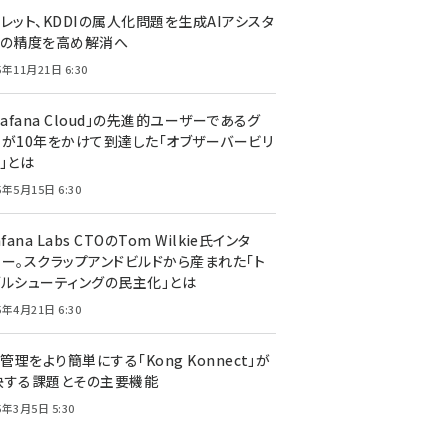
レット、KDDIの属人化問題を生成AIアシスタ
トの精度を高め解消へ
5年11月21日 6:30
rafana Cloud」の先進的ユーザーであるグ
ーが10年をかけて到達した「オブザーバービリ
」とは
5年5月15日 6:30
afana Labs CTOのTom Wilkie氏インタ
ュー。スクラップアンドビルドから産まれた「ト
ブルシューティングの民主化」とは
5年4月21日 6:30
I管理をより簡単にする「Kong Konnect」が
決する課題とその主要機能
5年3月5日 5:30