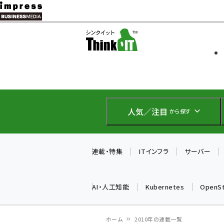
メ
イ
ソフト開発
Think IT
ン
企業IT
コ
製品導入
ン
Web担当者
EC担当者
テ
IoT・AI
ン
DCクラウド
人気／注目
から探す
研究・調査
ツ
エネルギー
に
ドローン
移
連載・特集
ITインフラ
サーバー
教育講座
動
AI・人工知能
Kubernetes
OpenS
ホーム
2010年の連載一覧