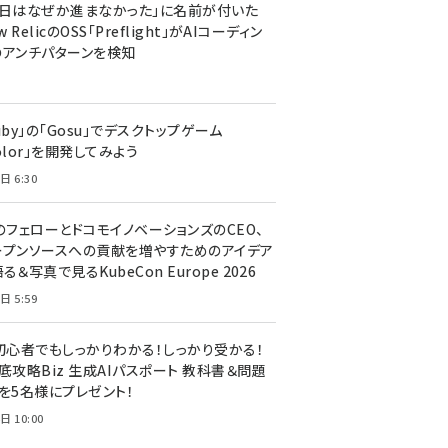
今日はなぜか進まなかった」に名前が付いた
New RelicのOSS「Preflight」がAIコーディン
のアンチパターンを検知
uby」の「Gosu」でデスクトップゲーム
olor」を開発してみよう
日 6:30
のフェローとドコモイノベーションズのCEO、
ープンソースへの貢献を増やすためのアイデア
る＆写真で見るKubeCon Europe 2026
日 5:59
T初心者でもしっかりわかる！しっかり受かる！
底攻略Biz 生成AIパスポート 教科書＆問題
』を5名様にプレゼント！
日 10:00