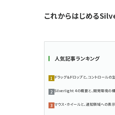
パ
これからはじめるSilver
ン
く
ず
人気記事ランキング
ドラッグ＆ドロップと、コントロールの
Silverlight 4の概要と、開発環境の
マウス・ホイールと、通知領域への表