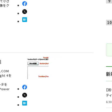
って小さ
像をク
携
、COM
新
ght 4を
、
ータを
ower
【若
テ
6:30