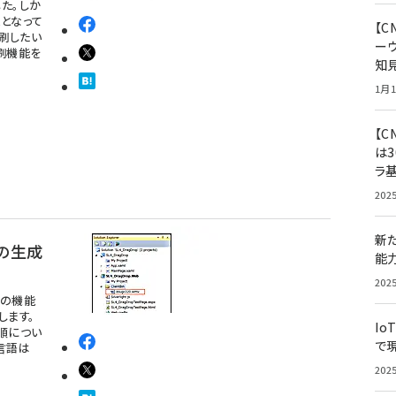
した。しか
となって
【
印刷したい
ー
印刷機能を
知
1月1
【C
は3
ラ
202
新
の生成
能
202
opの機能
します。
Io
手順につい
で
言語は
202