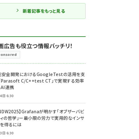
新着記事をもっと見る
画広告も役立つ情報バッチリ！
ponsored
安全開発におけるGoogleTestの活用を支
「Parasoft C/C++test CT」で実現する効率
AI連携
4日 6:30
NDW2025】Grafanaが明かす「オブザーバビ
ティの哲学」ー最小限の労力で実用的なインサ
トを得るには
3日 6:30