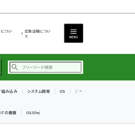
ITについ
広告出稿につい
て
MENU
T／組み込み
システム開発
OS
ミドルウェア
データベース
ai (2475)
加藤銘のチーム貢献～
k ITの書籍
OSSfm
仲間と築いた勝利の絆～
(2297)
iot女子会 (2248)