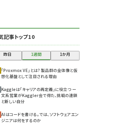
北海道をのんびり旅する
晴山佳須夫のヒント集！
(2008)
drupal (1929)
気記事トップ10
genai (1468)
abc123 (1341)
昨日
1週間
1か月
ai crunch (1340)
「Proxmox VE」とは? 製品群の全体像と仮
想化基盤として注目される理由
Kaggleは「キャリアの再定義」に役立つ ー
文系営業がKaggler会で得た、挑戦の連鎖
と新しい自分
AIはコードを書ける。では、ソフトウェアエン
ジニアは何をするのか