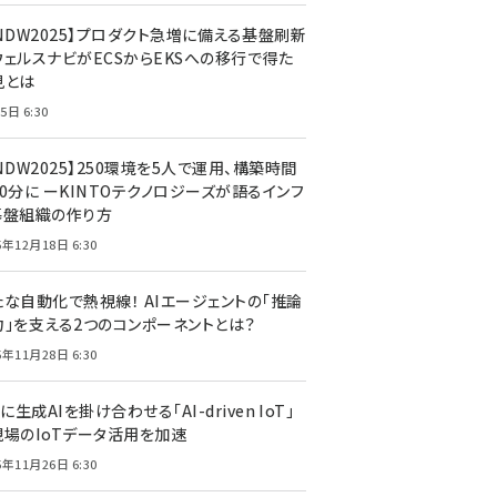
CNDW2025】プロダクト急増に備える基盤刷新
ウェルスナビがECSからEKSへの移行で得た
見とは
5日 6:30
NDW2025】250環境を5人で運用、構築時間
0分に ーKINTOテクノロジーズが語るインフ
基盤組織の作り方
5年12月18日 6:30
たな自動化で熱視線！ AIエージェントの「推論
力」を支える2つのコンポーネントとは？
5年11月28日 6:30
Tに生成AIを掛け合わせる「AI-driven IoT」
現場のIoTデータ活用を加速
5年11月26日 6:30