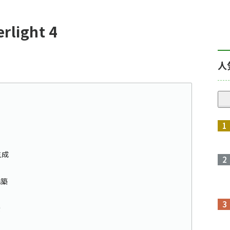
light 4
人
生成
構築
示