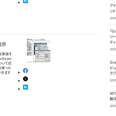
アイ
ン
202
「G
リ
ティ
表示
202
を実装す
nDown
Gr
ついて述
ビ
を使った
いきます
ラ
202
AP
解
202