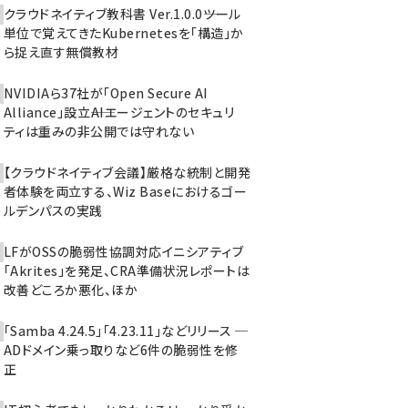
クラウドネイティブ教科書 Ver.1.0.0――ツール
単位で覚えてきたKubernetesを「構造」か
ら捉え直す無償教材
NVIDIAら37社が「Open Secure AI
Alliance」設立――AIエージェントのセキュリ
ティは重みの非公開では守れない
【クラウドネイティブ会議】厳格な統制と開発
者体験を両立する、Wiz Baseにおけるゴー
ルデンパスの実践
LFがOSSの脆弱性協調対応イニシアティブ
「Akrites」を発足、CRA準備状況レポートは
改善どころか悪化、ほか
「Samba 4.24.5」「4.23.11」などリリース ─
ADドメイン乗っ取りなど6件の脆弱性を修
正