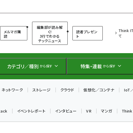
（シンクイット）
編集部が読み解
Think 
メルマガ購
く!
読者プレゼン
て
読
3行でわかる
ト
テックニュース
カテゴリ／種別
特集・連載
から探す
から探す
ネットワーク
ストレージ
クラウド
仮想化／コンテナ
Io
tack
イベントレポート
インタビュー
VR
マンガ
Thin