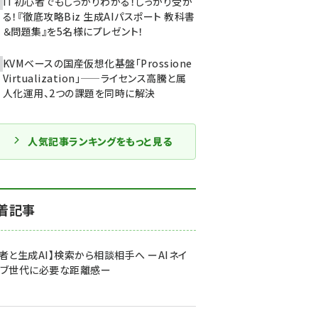
IT初心者でもしっかりわかる！しっかり受か
る！『徹底攻略Biz 生成AIパスポート 教科書
＆問題集』を5名様にプレゼント！
KVMベースの国産仮想化基盤「Prossione
Virtualization」——ライセンス高騰と属
人化運用、2つの課題を同時に解決
人気記事ランキングをもっと見る
着記事
者と生成AI】検索から相談相手へ ーAIネイ
ィブ世代に必要な距離感ー