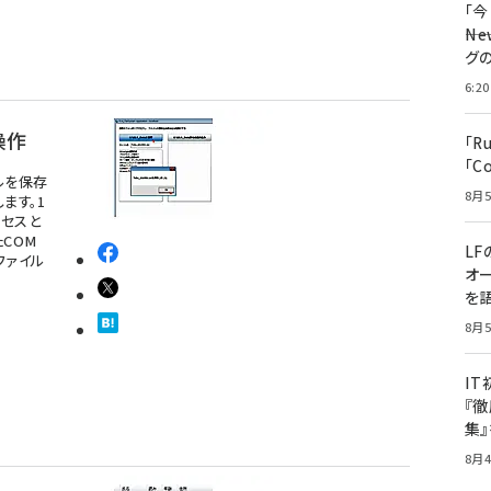
「
――
グ
6:20
操作
「R
「C
ルを保存
8月5
ます。1
セスと
たCOM
LF
ファイル
オ
を語
8月5
I
『徹
集
8月4