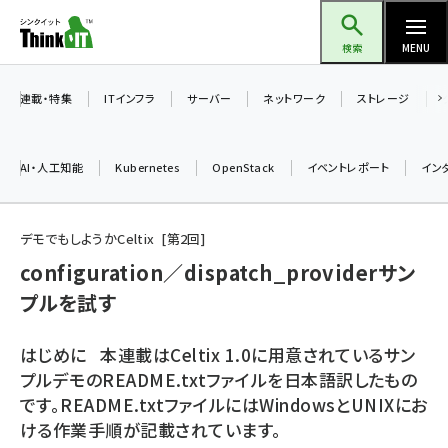
メ
Think IT（シンクイット）
イ
検索
MENU
ン
コ
連載・特集
ITインフラ
サーバー
ネットワーク
ストレージ
ン
テ
AI・人工知能
Kubernetes
OpenStack
イベントレポート
イン
ン
ツ
ai (2497)
に
デモでもしようかCeltix
第
2
回
加藤銘のチーム貢献～仲間と築いた勝利の絆～ (2315)
移
configuration／dispatch_providerサン
動
プルを試す
iot女子会 (2281)
北海道をのんびり旅する晴山佳須夫のヒント集！ (2037)
はじめに 本連載はCeltix 1.0に用意されているサン
drupal (1956)
プルデモのREADME.txtファイルを日本語訳したもの
です。README.txtファイルにはWindowsとUNIXにお
genai (1484)
ける作業手順が記載されています。
abc123 (1360)