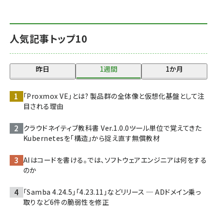
人気記事トップ10
昨日
1週間
1か月
「Proxmox VE」とは? 製品群の全体像と仮想化基盤として注
目される理由
クラウドネイティブ教科書 Ver.1.0.0――ツール単位で覚えてきた
Kubernetesを「構造」から捉え直す無償教材
AIはコードを書ける。では、ソフトウェアエンジニアは何をする
のか
「Samba 4.24.5」「4.23.11」などリリース ─ ADドメイン乗っ
取りなど6件の脆弱性を修正