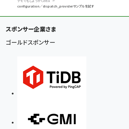
パ
デモでもしようかCeltix
configuration／dispatch_providerサンプルを試す
ン
く
ず
スポンサー企業さま
ゴールドスポンサー