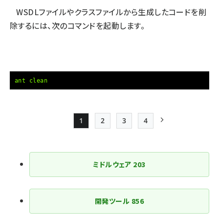
WSDLファイルやクラスファイルから生成したコードを削
除するには、次のコマンドを起動します。
ant clean
1
2
3
4
Page
Page
Page
Page
次ページ
ペー
ジ
ミドルウェア
203
送
り
開発ツール
856