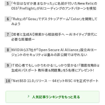
「今日はなぜか進まなかった」に名前が付いた――New Relicの
OSS「Preflight」がAIコーディングのアンチパターンを検知
「Ruby」の「Gosu」でデスクトップゲーム「Color」を開発して
みよう
【若者と生成AI】検索から相談相手へ ーAIネイティブ世代に
必要な距離感ー
NVIDIAら37社が「Open Secure AI Alliance」設立――AIエー
ジェントのセキュリティは重みの非公開では守れない
IT初心者でもしっかりわかる！しっかり受かる！『徹底攻略Biz
生成AIパスポート 教科書＆問題集』を5名様にプレゼント！
「NetBSD 11.0」リリース ─ 64ビットRISC-Vを正式サポート
人気記事ランキングをもっと見る