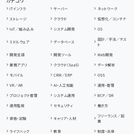
カテゴリ
ITインフラ
サーバー
ネットワーク
ストレージ
クラウド
仮想化／コンテナ
IoT／組み込み
システム開発
OS
設計／手法／テス
ミドルウェア
データベース
ト
開発言語
開発ツール
Web開発
業務アプリ
クラウド（SaaS）
データ解析
モバイル
CRM／ERP
OSS
VR／AR
AI・人工知能
運用・管理
プロジェクト管理
システム運用
BCP／DR
運用監視
セキュリティ
働き方
フリーランス／起
資格・試験
キャリア・人材
業
ライフハック
教育
制度・法律