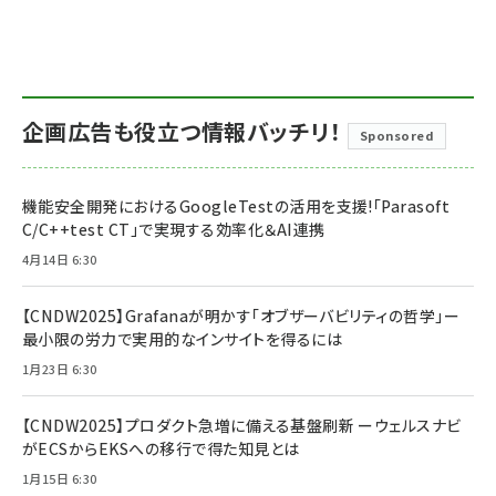
企画広告も役立つ情報バッチリ！
Sponsored
機能安全開発におけるGoogleTestの活用を支援!「Parasoft
C/C++test CT」で実現する効率化＆AI連携
4月14日 6:30
【CNDW2025】Grafanaが明かす「オブザーバビリティの哲学」ー
最小限の労力で実用的なインサイトを得るには
1月23日 6:30
【CNDW2025】プロダクト急増に備える基盤刷新 ーウェルスナビ
がECSからEKSへの移行で得た知見とは
1月15日 6:30