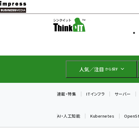
メ
イ
ソフト開発
Think IT
ン
企業IT
コ
製品導入
ン
Web担当者
EC担当者
テ
IoT・AI
ン
DCクラウド
人気／注目
から探す
研究・調査
ツ
エネルギー
に
ドローン
移
連載・特集
ITインフラ
サーバー
教育講座
動
AI・人工知能
Kubernetes
OpenS