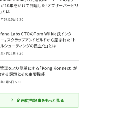
ーが10年をかけて到達した「オブザーバービリ
」とは
5年5月15日 6:30
afana Labs CTOのTom Wilkie氏インタ
ュー。スクラップアンドビルドから産まれた「ト
ブルシューティングの民主化」とは
5年4月21日 6:30
I管理をより簡単にする「Kong Konnect」が
決する課題とその主要機能
5年3月5日 5:30
企画広告記事をもっと見る