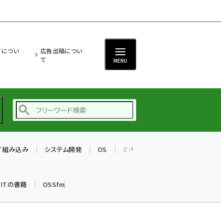
ITについ
広告出稿につい
て
MENU
T／組み込み
システム開発
OS
ミドルウェア
データベース
ai (2493)
加藤銘のチーム貢献～
k ITの書籍
OSSfm
仲間と築いた勝利の絆～
(2314)
iot女子会 (2279)