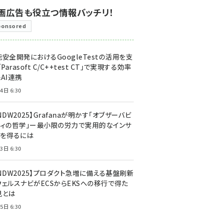
画広告も役立つ情報バッチリ！
ponsored
安全開発におけるGoogleTestの活用を支
「Parasoft C/C++test CT」で実現する効率
AI連携
4日 6:30
NDW2025】Grafanaが明かす「オブザーバビ
ティの哲学」ー最小限の労力で実用的なインサ
トを得るには
3日 6:30
CNDW2025】プロダクト急増に備える基盤刷新
ウェルスナビがECSからEKSへの移行で得た
見とは
5日 6:30