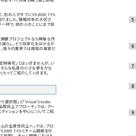
の人がすでにVS2005 TFS
知りました。情報共有の大切さ
手一杯で、他の人のことにまで目
大規模プロジェクトなら無駄な作
う減らし、どう効率化をはかるか
は、我々の業界では周知の事実だ
で定時帰宅」とはいきませんが、い
。そんな私達の小さな夢をかな
にわたってご紹介していきます。
5という選択肢
」と「
Visual Studio
ア品質向上アプローチ
」では、アー
エディションを中心についてご紹
ームの生産性向上へ」では、プロ
2005 TFSとチーム開発を行
ついて説明し、チーム開発における