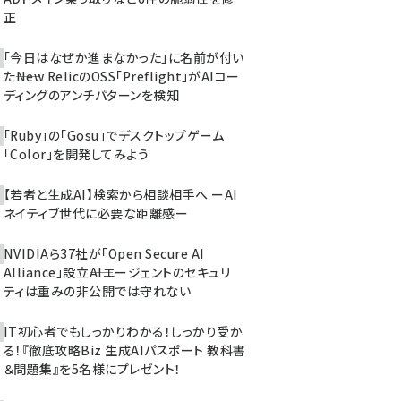
正
「今日はなぜか進まなかった」に名前が付い
た――New RelicのOSS「Preflight」がAIコー
ディングのアンチパターンを検知
「Ruby」の「Gosu」でデスクトップゲーム
「Color」を開発してみよう
【若者と生成AI】検索から相談相手へ ーAI
ネイティブ世代に必要な距離感ー
NVIDIAら37社が「Open Secure AI
Alliance」設立――AIエージェントのセキュリ
ティは重みの非公開では守れない
IT初心者でもしっかりわかる！しっかり受か
る！『徹底攻略Biz 生成AIパスポート 教科書
＆問題集』を5名様にプレゼント！