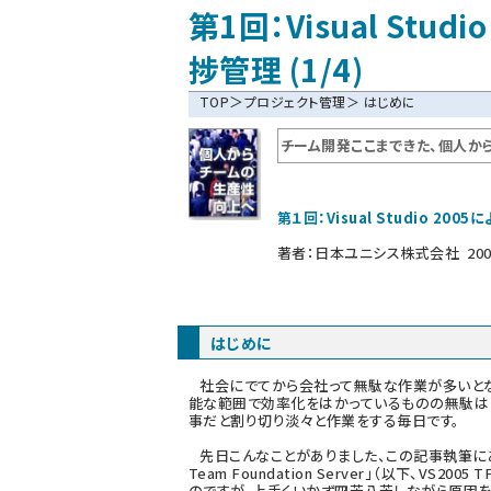
第1回：Visual Stu
捗管理 (1/4)
＞
TOP
プロジェクト管理
＞ はじめに
チーム開発ここまできた、個人か
第１回：Visual Studio 2
著者：
日本ユニシス株式会社
200
はじめに
社会にでてから会社って無駄な作業が多いとな
能な範囲で効率化をはかっているものの無駄は
事だと割り切り淡々と作業をする毎日です。
先日こんなことがありました、この記事執筆にあたり「Vi
Team Foundation Server」（以下、VS20
のですが、上手くいかず四苦八苦しながら原因