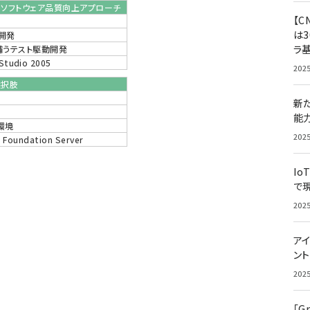
動開発とソフトウェア品質向上アプローチ
【C
は3
動開発
ラ
temで補うテスト駆動開発
udio 2005
202
選択肢
新
る
能
ト環境
202
Foundation Server
Io
で
202
アイ
ン
202
「G