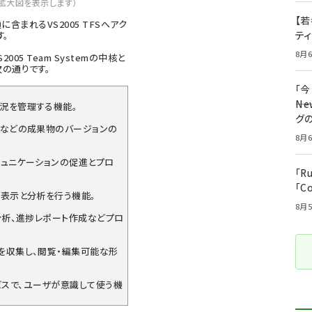
拡大図を表示します）
【若
に含まれるVS2005 TFSへアク
テ
す。
8月6
005 Team Systemの中核と
の通りです。
「
――
況を管理する機能。
グ
ドなどの成果物のバージョンの
8月6
ミュニケーションの促進とプロ
「R
「C
の表示と分析を行う機能。
8月5
分析、進捗レポート作成などプロ
を収集し、閲覧・編集可能な形
ービスで、ユーザが意識して使う機