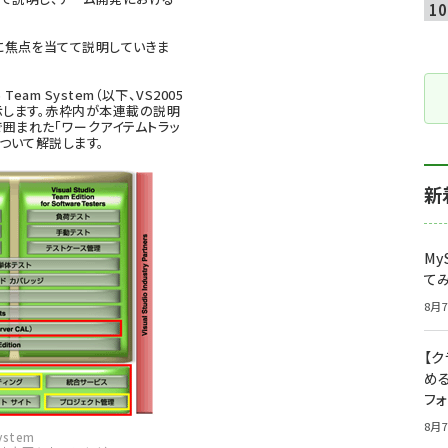
焦点を当てて説明していきま
5 Team System（以下、VS2005
を示します。赤枠内が本連載の説明
囲まれた「ワークアイテムトラッ
について解説します。
新
My
て
8月7
【
め
フ
8月7
ystem