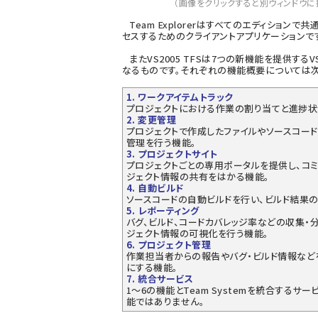
（画像をクリックすると別ウィンドウに
Team Explorerはすべてのエディションで共通
セスするためのクライアントアプリケーションで
またVS2005 TFSは7つの新機能を提供するVS2
なるものです。それぞれの機能概要については次
1. ワークアイテムトラック
プロジェクトにおける作業の割り当てと進捗状
2. 変更管理
プロジェクトで作成したファイルやソースコー
管理を行う機能。
3. プロジェクトサイト
プロジェクトごとの専用ポータルを提供し、コ
ジェクト情報の共有をはかる機能。
4. 自動ビルド
ソースコードの自動ビルドを行い、ビルド結果
5. レポーティング
バグ、ビルド、コードカバレッジ率などの収集・
ジェクト情報の可視化を行う機能。
6. プロジェクト管理
作業担当者からの報告やバグ・ビルド情報など
にする機能。
7. 統合サービス
1〜6の機能とTeam Systemを統合するサ
能ではありません。