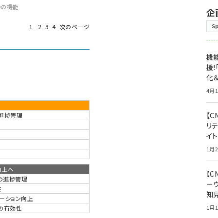
7つの機能
企
S
1
2
3
4
次のページ
機能
援!
化＆
4月1
【C
トの進捗管理
リ
イ
1月2
向上へ
【
クトの進捗管理
ー
性
知
ーション向上
1月1
の有効性