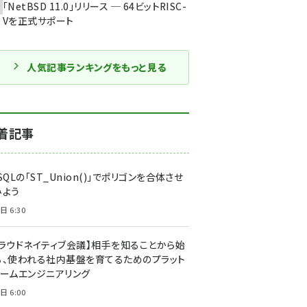
「NetBSD 11.0」リリース ─ 64ビットRISC-
Vを正式サポート
人気記事ランキングをもっと見る
着記事
SQLの「ST_Union()」でポリゴンを合体させ
みよう
日 6:30
クラウドネイティブ会議】相手を知ることから始
る、使われる社内基盤を育てるためのプラット
ォームエンジニアリング
日 6:00