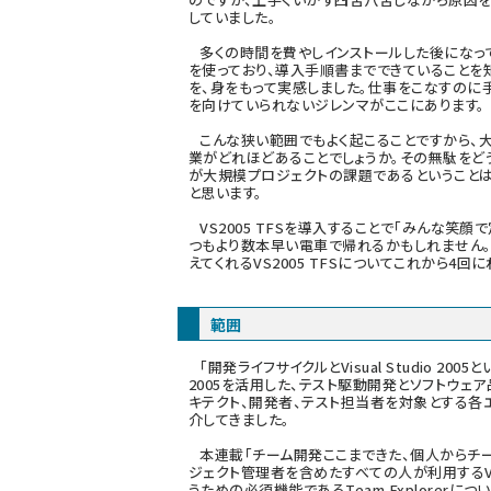
していました。
多くの時間を費やしインストールした後になって、別
を使っており、導入手順書までできていることを
を、身をもって実感しました。仕事をこなすのに
を向けていられないジレンマがここにあります。
こんな狭い範囲でもよく起こることですから、
業がどれほどあることでしょうか。その無駄をど
が大規模プロジェクトの課題であるということ
と思います。
VS2005 TFSを導入することで「みんな笑顔
つもより数本早い電車で帰れるかもしれません
えてくれるVS2005 TFSについてこれから4回
範囲
「
開発ライフサイクルとVisual Studio 200
2005を活用した、テスト駆動開発とソフトウェ
キテクト、開発者、テスト担当者を対象とする各
介してきました。
本連載「チーム開発ここまできた、個人からチ
ジェクト管理者を含めたすべての人が利用するVS
うための必須機能であるTeam Explorerに