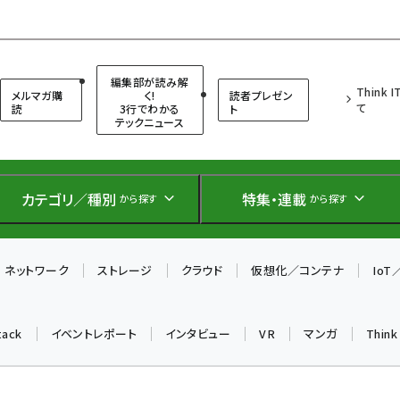
（シンクイット）
編集部が読み解
Think 
メルマガ購
く!
読者プレゼン
て
読
3行でわかる
ト
テックニュース
カテゴリ／種別
特集・連載
から探す
から探す
ネットワーク
ストレージ
クラウド
仮想化／コンテナ
Io
tack
イベントレポート
インタビュー
VR
マンガ
Thin