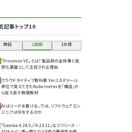
北海道をのんびり旅する
晴山佳須夫のヒント集！
(2034)
気記事トップ10
drupal (1955)
genai (1483)
昨日
1週間
1か月
abc123 (1358)
「Proxmox VE」とは? 製品群の全体像と仮
ai crunch (1353)
想化基盤として注目される理由
クラウドネイティブ教科書 Ver.1.0.0――ツール
単位で覚えてきたKubernetesを「構造」か
ら捉え直す無償教材
AIはコードを書ける。では、ソフトウェアエン
ジニアは何をするのか
「Samba 4.24.5」「4.23.11」などリリース ─
ADドメイン乗っ取りなど6件の脆弱性を修