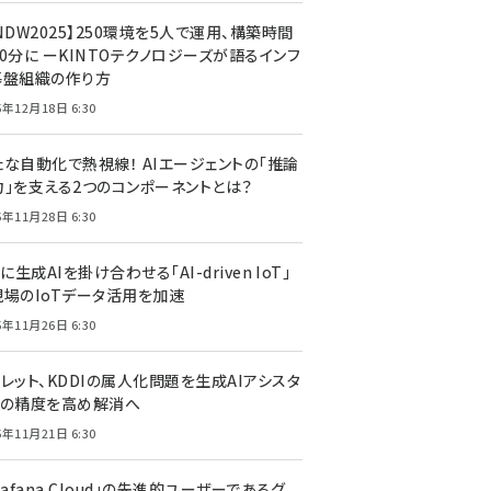
NDW2025】250環境を5人で運用、構築時間
0分に ーKINTOテクノロジーズが語るインフ
基盤組織の作り方
5年12月18日 6:30
たな自動化で熱視線！ AIエージェントの「推論
力」を支える2つのコンポーネントとは？
5年11月28日 6:30
Tに生成AIを掛け合わせる「AI-driven IoT」
現場のIoTデータ活用を加速
5年11月26日 6:30
レット、KDDIの属人化問題を生成AIアシスタ
トの精度を高め解消へ
5年11月21日 6:30
rafana Cloud」の先進的ユーザーであるグ