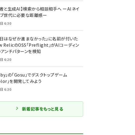
者と生成AI】検索から相談相手へ ーAIネイ
ィブ世代に必要な距離感ー
日 6:30
今日はなぜか進まなかった」に名前が付いた
New RelicのOSS「Preflight」がAIコーディン
のアンチパターンを検知
日 6:20
uby」の「Gosu」でデスクトップゲーム
olor」を開発してみよう
日 6:30
新着記事をもっと見る