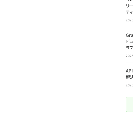
リ
ティ
202
Gr
ビ
ラ
202
AP
解
202