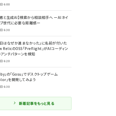
日 6:00
者と生成AI】検索から相談相手へ ーAIネイ
ィブ世代に必要な距離感ー
日 6:30
今日はなぜか進まなかった」に名前が付いた
New RelicのOSS「Preflight」がAIコーディン
のアンチパターンを検知
日 6:20
uby」の「Gosu」でデスクトップゲーム
olor」を開発してみよう
日 6:30
新着記事をもっと見る