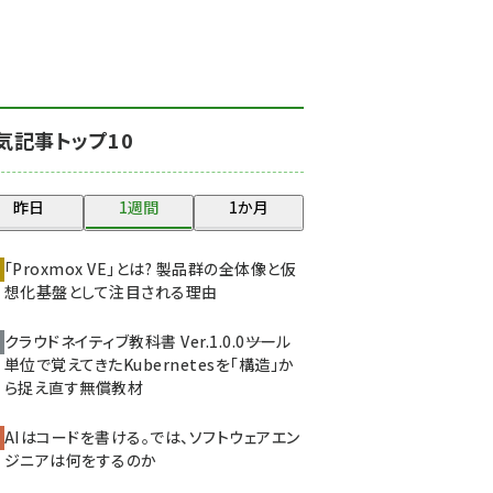
北海道をのんびり旅する
晴山佳須夫のヒント集！
(2047)
drupal (1963)
気記事トップ10
genai (1492)
abc123 (1367)
昨日
1週間
1か月
ai crunch (1363)
「Proxmox VE」とは? 製品群の全体像と仮
想化基盤として注目される理由
クラウドネイティブ教科書 Ver.1.0.0――ツール
単位で覚えてきたKubernetesを「構造」か
ら捉え直す無償教材
AIはコードを書ける。では、ソフトウェアエン
ジニアは何をするのか