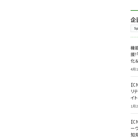
企
S
機能
援!
化＆
4月1
【C
リ
イ
1月2
【
ー
知