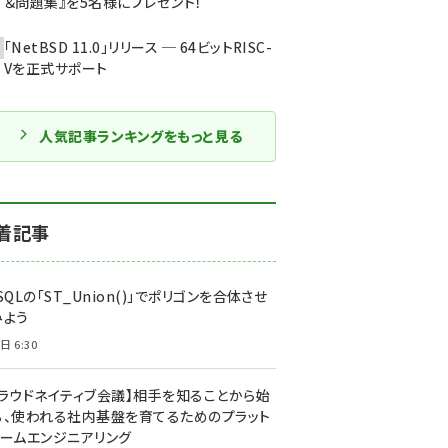
＆問題集』を5名様にプレゼント！
「NetBSD 11.0」リリース ─ 64ビットRISC-
Vを正式サポート
人気記事ランキングをもっと見る
着記事
SQLの「ST_Union()」でポリゴンを合体させ
みよう
日 6:30
クラウドネイティブ会議】相手を知ることから始
る、使われる社内基盤を育てるためのプラット
ォームエンジニアリング