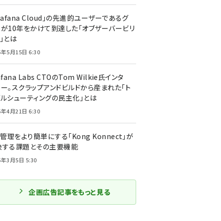
rafana Cloud」の先進的ユーザーであるグ
ーが10年をかけて到達した「オブザーバービリ
」とは
5年5月15日 6:30
afana Labs CTOのTom Wilkie氏インタ
ュー。スクラップアンドビルドから産まれた「ト
ブルシューティングの民主化」とは
5年4月21日 6:30
I管理をより簡単にする「Kong Konnect」が
決する課題とその主要機能
5年3月5日 5:30
企画広告記事をもっと見る