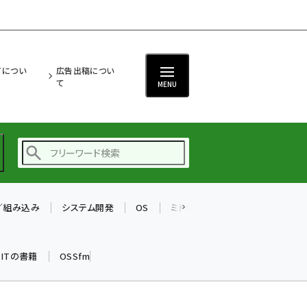
ITについ
広告出稿につい
て
MENU
T／組み込み
システム開発
OS
ミドルウェア
データベース
ai (2504)
加藤銘のチーム貢献～
k ITの書籍
OSSfm
仲間と築いた勝利の絆～
(2325)
iot女子会 (2290)