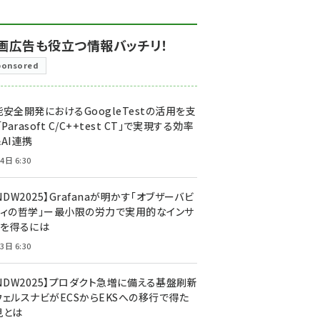
画広告も役立つ情報バッチリ！
ponsored
安全開発におけるGoogleTestの活用を支
「Parasoft C/C++test CT」で実現する効率
AI連携
4日 6:30
NDW2025】Grafanaが明かす「オブザーバビ
ティの哲学」ー最小限の労力で実用的なインサ
トを得るには
3日 6:30
CNDW2025】プロダクト急増に備える基盤刷新
ウェルスナビがECSからEKSへの移行で得た
見とは