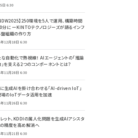
5日 6:30
NDW2025】250環境を5人で運用、構築時間
0分に ーKINTOテクノロジーズが語るインフ
基盤組織の作り方
5年12月18日 6:30
たな自動化で熱視線！ AIエージェントの「推論
力」を支える2つのコンポーネントとは？
5年11月28日 6:30
Tに生成AIを掛け合わせる「AI-driven IoT」
現場のIoTデータ活用を加速
5年11月26日 6:30
レット、KDDIの属人化問題を生成AIアシスタ
トの精度を高め解消へ
5年11月21日 6:30