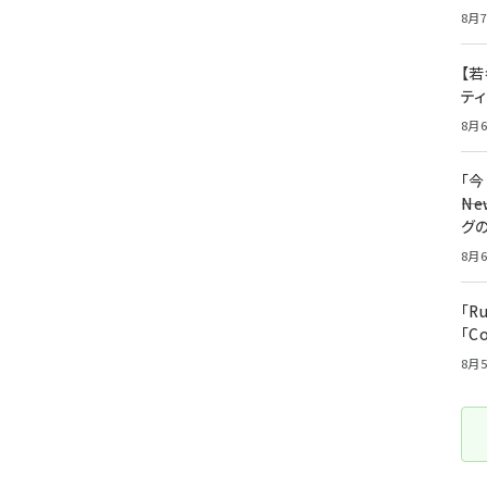
8月7
【若
テ
8月6
「
――
グ
8月6
「R
「C
8月5