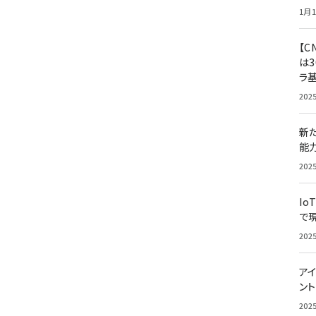
1月1
【C
は3
ラ
202
新
能
202
Io
で
202
アイ
ン
202