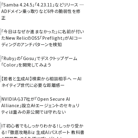
「Samba 4.24.5」「4.23.11」などリリース ─
ADドメイン乗っ取りなど6件の脆弱性を修
正
「今日はなぜか進まなかった」に名前が付い
た――New RelicのOSS「Preflight」がAIコー
ディングのアンチパターンを検知
「Ruby」の「Gosu」でデスクトップゲーム
「Color」を開発してみよう
【若者と生成AI】検索から相談相手へ ーAI
ネイティブ世代に必要な距離感ー
NVIDIAら37社が「Open Secure AI
Alliance」設立――AIエージェントのセキュリ
ティは重みの非公開では守れない
IT初心者でもしっかりわかる！しっかり受か
る！『徹底攻略Biz 生成AIパスポート 教科書