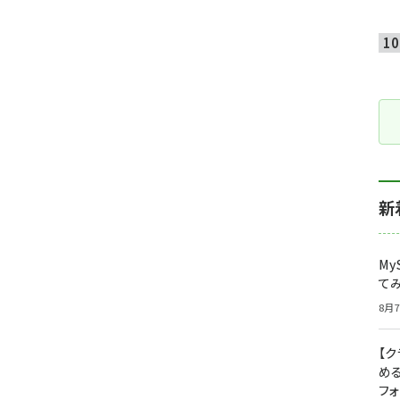
新
My
て
8月7
【
め
フ