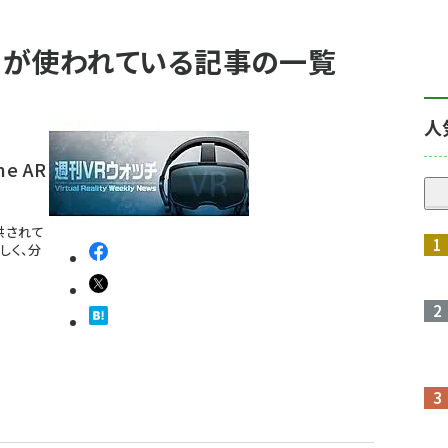
el」 が使われている記事の一覧
人
e AR
提供されて
しく、分