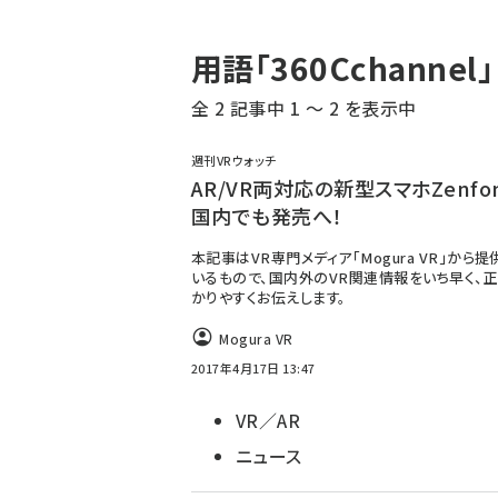
パ
用語「360Cchann
ン
全 2 記事中 1 ～ 2 を表示中
く
ず
週刊VRウォッチ
AR/VR両対応の新型スマホZenfon
国内でも発売へ！
本記事はVR専門メディア「Mogura VR」から
いるもので、国内外のVR関連情報をいち早く、正
かりやすくお伝えします。
Mogura VR
2017年4月17日 13:47
VR／AR
ニュース