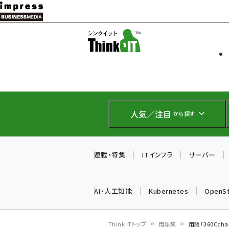
メ
イ
ソフト開発
Think IT
ン
企業IT
コ
製品導入
ン
Web担当者
EC担当者
テ
IoT・AI
ン
DCクラウド
人気／注目
から探す
研究・調査
ツ
エネルギー
に
ドローン
移
連載・特集
ITインフラ
サーバー
教育講座
動
AI・人工知能
Kubernetes
OpenS
Think ITトップ
用語集
用語「360Cch