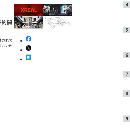
に予約開
提供されて
しく、分