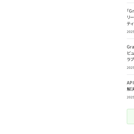
「G
リ
ティ
202
Gr
ビ
ラ
202
AP
解
202