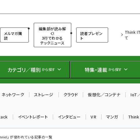
（シンクイット）
編集部が読み解
Think 
メルマガ購
く!
読者プレゼン
て
読
3行でわかる
ト
テックニュース
カテゴリ／種別
特集・連載
から探す
から探す
ネットワーク
ストレージ
クラウド
仮想化／コンテナ
Io
tack
イベントレポート
インタビュー
VR
マンガ
Thin
annel」 が使われている記事の一覧