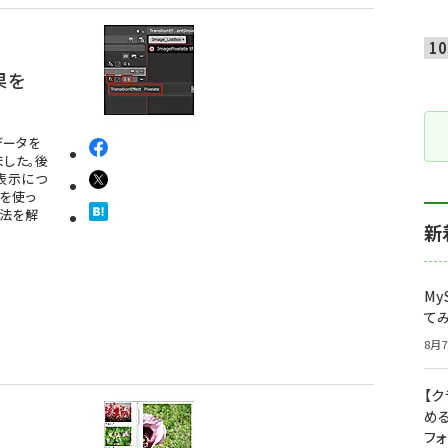
効果を
にデータを
ました。後
タ表示につ
ctを使っ
方法を解
新
My
て
8月7
【
め
フ