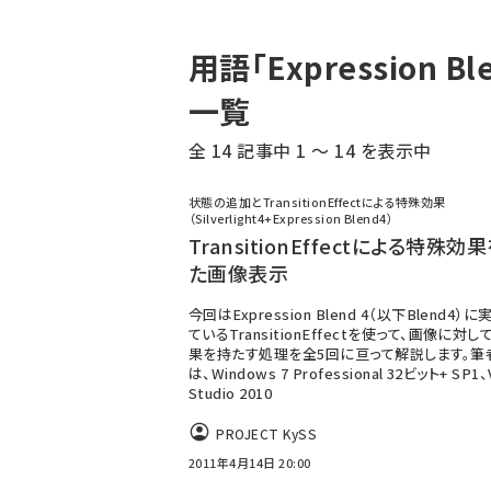
パ
用語「Expression 
ン
一覧
く
全 14 記事中 1 ～ 14 を表示中
ず
状態の追加とTransitionEffectによる特殊効果
（Silverlight4+Expression Blend4）
TransitionEffectによる特殊効
た画像表示
今回はExpression Blend 4（以下Blend4）
ているTransitionEffectを使って、画像に対
果を持たす処理を全5回に亘って解説します。筆
は、Windows 7 Professional 32ビット+ SP1、V
Studio 2010
PROJECT KySS
2011年4月14日 20:00