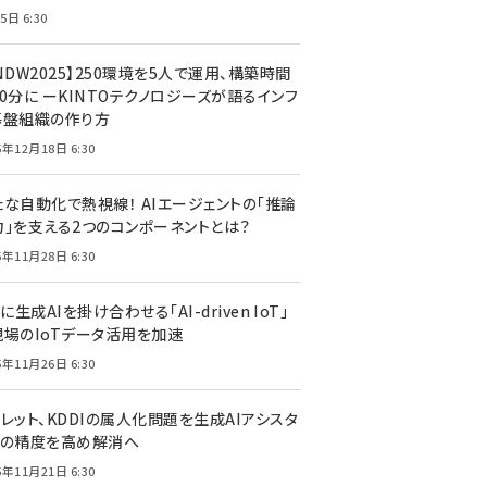
5日 6:30
NDW2025】250環境を5人で運用、構築時間
0分に ーKINTOテクノロジーズが語るインフ
基盤組織の作り方
5年12月18日 6:30
たな自動化で熱視線！ AIエージェントの「推論
力」を支える2つのコンポーネントとは？
5年11月28日 6:30
Tに生成AIを掛け合わせる「AI-driven IoT」
現場のIoTデータ活用を加速
5年11月26日 6:30
レット、KDDIの属人化問題を生成AIアシスタ
トの精度を高め解消へ
5年11月21日 6:30