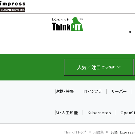
メ
イ
ソフト開発
Think IT
ン
企業IT
コ
製品導入
ン
Web担当者
EC担当者
テ
IoT・AI
ン
DCクラウド
人気／注目
から探す
研究・調査
ツ
エネルギー
に
ドローン
移
連載・特集
ITインフラ
サーバー
教育講座
動
AI・人工知能
Kubernetes
OpenS
Think ITトップ
用語集
用語「Expres