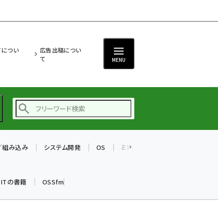
ITについ
広告出稿につい
て
MENU
T／組み込み
システム開発
OS
ミドルウェア
データベース
ai (2493)
加藤銘のチーム貢献～
k ITの書籍
OSSfm
仲間と築いた勝利の絆～
(2314)
iot女子会 (2279)