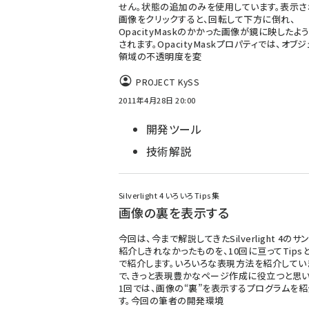
せん。状態の追加のみを使用しています。表示さ
画像をクリックすると、回転して下方に倒れ、
OpacityMaskのかかった画像が鏡に映したよ
されます。OpacityMaskプロパティでは、オブ
領域の不透明度を変
PROJECT KySS
2011年4月28日 20:00
開発ツール
技術解説
Silverlight 4 いろいろTips集
画像の裏を表示する
今回は、今まで解説してきたSilverlight 4のサ
紹介しきれなかったものを、10回に亘ってTips
で紹介します。いろいろな表現方法を紹介してい
で、きっと表現豊かなページ作成に役立つと思い
1回では、画像の“裏”を表示するプログラムを紹
す。今回の筆者の開発環境