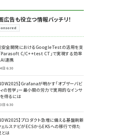
画広告も役立つ情報バッチリ！
ponsored
安全開発におけるGoogleTestの活用を支
「Parasoft C/C++test CT」で実現する効率
AI連携
4日 6:30
NDW2025】Grafanaが明かす「オブザーバビ
ティの哲学」ー最小限の労力で実用的なインサ
トを得るには
3日 6:30
CNDW2025】プロダクト急増に備える基盤刷新
ウェルスナビがECSからEKSへの移行で得た
見とは