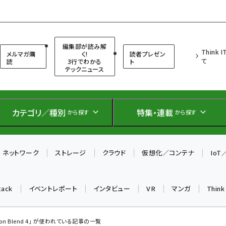
（シンクイット）
編集部が読み解
Think 
メルマガ購
く!
読者プレゼン
て
読
3行でわかる
ト
テックニュース
カテゴリ／種別
特集・連載
から探す
から探す
ネットワーク
ストレージ
クラウド
仮想化／コンテナ
Io
tack
イベントレポート
インタビュー
VR
マンガ
Thin
sion Blend 4」 が使われている記事の一覧