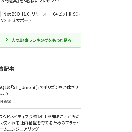
＆問題集』を5名様にプレゼント！
「NetBSD 11.0」リリース ─ 64ビットRISC-
Vを正式サポート
人気記事ランキングをもっと見る
着記事
SQLの「ST_Union()」でポリゴンを合体させ
みよう
日 6:30
クラウドネイティブ会議】相手を知ることから始
る、使われる社内基盤を育てるためのプラット
ォームエンジニアリング