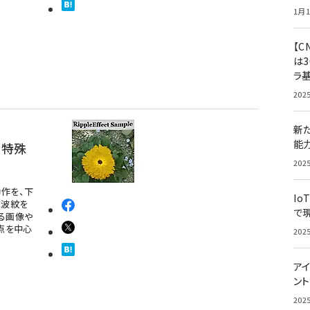
1月1
【C
は3
ラ
202
新
能
t特殊
202
作を、下
Io
像に波紋を
で
る画像や
点を中心
202
アイ
ン
202