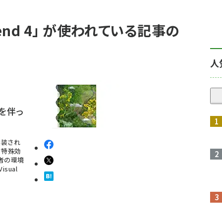
Blend 4」 が使われている記事の
人
果を伴っ
に実装され
して特殊効
者の環境
isual