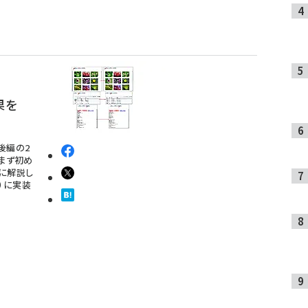
効果を
後編の2
まず初め
に解説し
 4）に実装