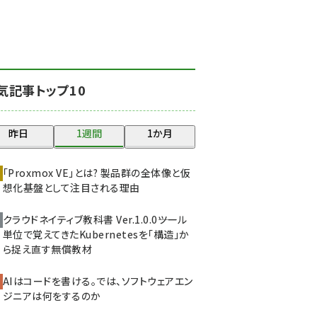
北海道をのんびり旅する
晴山佳須夫のヒント集！
(2034)
drupal (1955)
気記事トップ10
genai (1483)
abc123 (1358)
昨日
1週間
1か月
ai crunch (1353)
「Proxmox VE」とは? 製品群の全体像と仮
想化基盤として注目される理由
クラウドネイティブ教科書 Ver.1.0.0――ツール
単位で覚えてきたKubernetesを「構造」か
ら捉え直す無償教材
AIはコードを書ける。では、ソフトウェアエン
ジニアは何をするのか