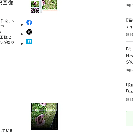
択画像
8月7
【若
作を、下
テ
以下
の
8月6
は画像と
ールがあり
「
――
グ
8月6
「R
「C
8月5
用していま