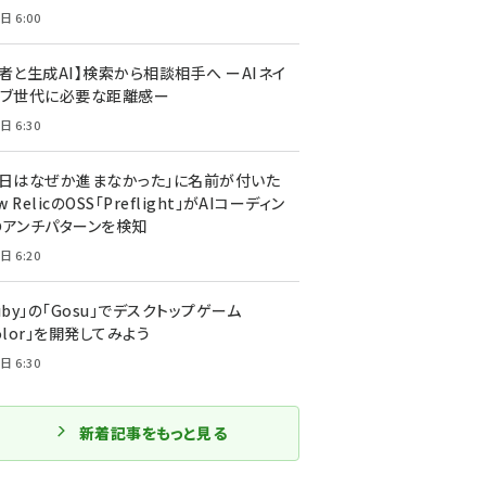
日 6:00
者と生成AI】検索から相談相手へ ーAIネイ
ィブ世代に必要な距離感ー
日 6:30
今日はなぜか進まなかった」に名前が付いた
New RelicのOSS「Preflight」がAIコーディン
のアンチパターンを検知
日 6:20
uby」の「Gosu」でデスクトップゲーム
olor」を開発してみよう
日 6:30
新着記事をもっと見る