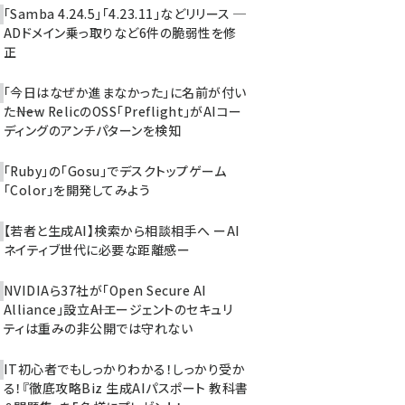
「Samba 4.24.5」「4.23.11」などリリース ─
ADドメイン乗っ取りなど6件の脆弱性を修
正
「今日はなぜか進まなかった」に名前が付い
た――New RelicのOSS「Preflight」がAIコー
ディングのアンチパターンを検知
「Ruby」の「Gosu」でデスクトップゲーム
「Color」を開発してみよう
【若者と生成AI】検索から相談相手へ ーAI
ネイティブ世代に必要な距離感ー
NVIDIAら37社が「Open Secure AI
Alliance」設立――AIエージェントのセキュリ
ティは重みの非公開では守れない
IT初心者でもしっかりわかる！しっかり受か
る！『徹底攻略Biz 生成AIパスポート 教科書