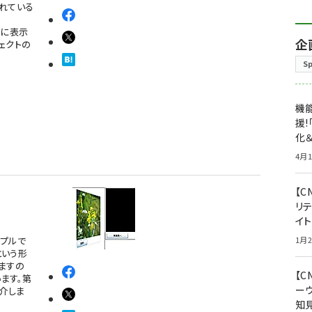
れている
うに表示
企
ジェクトの
S
機能
援!
化＆
4月1
【C
リ
イ
ンプルで
1月2
という形
ますの
【
ます。第
ー
介しま
知