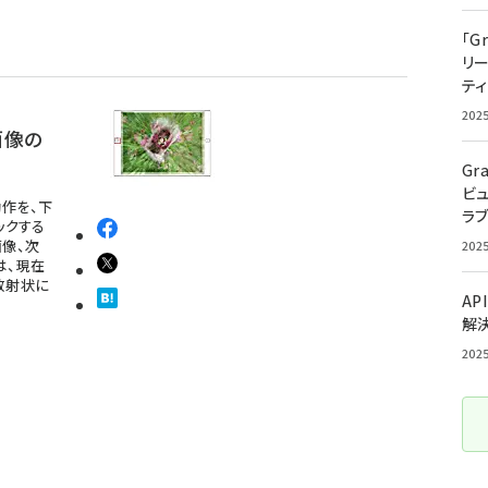
「G
リ
ティ
202
た画像の
Gr
ビ
作を、下
ラ
ックする
画像、次
202
は、現在
、放射状に
AP
解
202