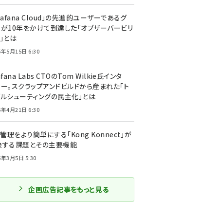
rafana Cloud」の先進的ユーザーであるグ
ーが10年をかけて到達した「オブザーバービリ
」とは
5年5月15日 6:30
afana Labs CTOのTom Wilkie氏インタ
ュー。スクラップアンドビルドから産まれた「ト
ブルシューティングの民主化」とは
5年4月21日 6:30
I管理をより簡単にする「Kong Konnect」が
決する課題とその主要機能
5年3月5日 5:30
企画広告記事をもっと見る