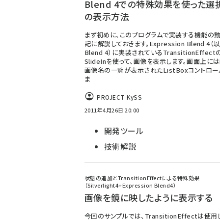
Blend 4での特殊効果を使った選
の表示方法
まず初めに、このプログラムで実装する機能の動
記に解説しておきます。Expression Blend 4（
Blend 4）に実装されているTransitionEffect
SlideInを使って、画像を表示します。画面上に
画像名の一覧が表示されたListBoxコントロ
ま
PROJECT KySS
2011年4月26日 20:00
開発ツール
技術解説
状態の追加とTransitionEffectによる特殊効果
（Silverlight4+Expression Blend4）
画像を鏡に映したように表示する
今回のサンプルでは、TransitionEffectは使