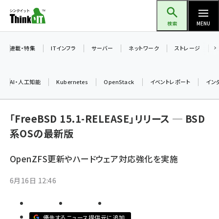
メ
Think IT（シンクイット）
イ
検索
MENU
ン
コ
連載・特集
ITインフラ
サーバー
ネットワーク
ストレージ
ン
テ
AI・人工知能
Kubernetes
OpenStack
イベントレポート
イン
ン
ツ
ai (2475)
に
「FreeBSD 15.1-RELEASE」リリース ─ BSD
加藤銘のチーム貢献～仲間と築いた勝利の絆～ (2297)
移
系OSの最新版
動
iot女子会 (2248)
OpenZFS更新やハードウェア対応強化を実施
北海道をのんびり旅する晴山佳須夫のヒント集！ (2008)
6月16日 12:46
drupal (1929)
genai (1468)
優先するニュース提供元に追加
abc123 (1341)