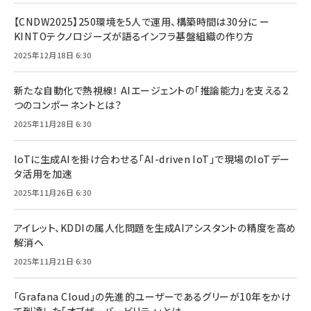
【CNDW2025】250環境を5人で運用、構築時間は30分に ー
KINTOテクノロジーズが語るインフラ基盤組織の作り方
2025年12月18日 6:30
新たな自動化で熱視線！ AIエージェントの「推論能力」を支える2
つのコンポーネントとは？
2025年11月28日 6:30
IoTに生成AIを掛け合わせる「AI-driven IoT」で現場のIoTデー
タ活用を加速
2025年11月26日 6:30
アイレット、KDDIの属人化問題を生成AIアシスタントの精度を高め
解消へ
2025年11月21日 6:30
「Grafana Cloud」の先進的ユーザーであるグリーが10年をかけ