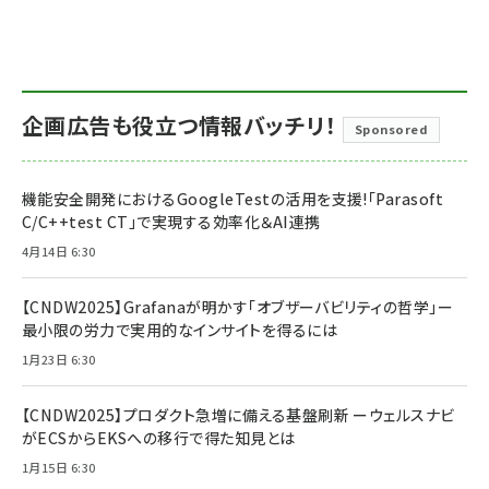
企画広告も役立つ情報バッチリ！
Sponsored
機能安全開発におけるGoogleTestの活用を支援!「Parasoft
C/C++test CT」で実現する効率化＆AI連携
4月14日 6:30
【CNDW2025】Grafanaが明かす「オブザーバビリティの哲学」ー
最小限の労力で実用的なインサイトを得るには
1月23日 6:30
【CNDW2025】プロダクト急増に備える基盤刷新 ーウェルスナビ
がECSからEKSへの移行で得た知見とは
1月15日 6:30