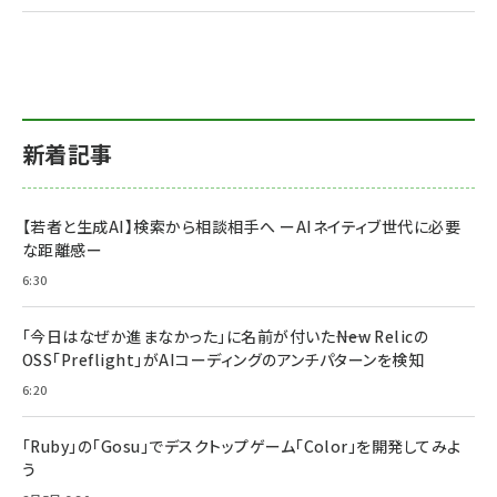
新着記事
【若者と生成AI】検索から相談相手へ ーAIネイティブ世代に必要
な距離感ー
6:30
「今日はなぜか進まなかった」に名前が付いた――New Relicの
OSS「Preflight」がAIコーディングのアンチパターンを検知
6:20
「Ruby」の「Gosu」でデスクトップゲーム「Color」を開発してみよ
う