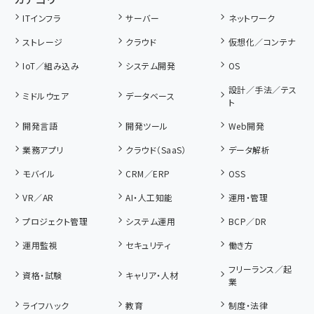
ITインフラ
サーバー
ネットワーク
ストレージ
クラウド
仮想化／コンテナ
IoT／組み込み
システム開発
OS
設計／手法／テス
ミドルウェア
データベース
ト
開発言語
開発ツール
Web開発
業務アプリ
クラウド（SaaS）
データ解析
モバイル
CRM／ERP
OSS
VR／AR
AI・人工知能
運用・管理
プロジェクト管理
システム運用
BCP／DR
運用監視
セキュリティ
働き方
フリーランス／起
資格・試験
キャリア・人材
業
ライフハック
教育
制度・法律