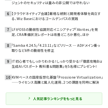
ジェントのセキュリティは重みの非公開では守れない
【クラウドネイティブ会議】厳格な統制と開発者体験を両立す
る、Wiz Baseにおけるゴールデンパスの実践
LFがOSSの脆弱性協調対応イニシアティブ「Akrites」を発
足、CRA準備状況レポートは改善どころか悪化、ほか
「Samba 4.24.5」「4.23.11」などリリース ─ ADドメイン乗っ
取りなど6件の脆弱性を修正
IT初心者でもしっかりわかる！しっかり受かる！『徹底攻略Biz
生成AIパスポート 教科書＆問題集』を5名様にプレゼント！
KVMベースの国産仮想化基盤「Prossione Virtualization」
——ライセンス高騰と属人化運用、2つの課題を同時に解決
人気記事ランキングをもっと見る