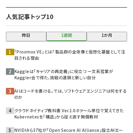
人気記事トップ10
昨日
1週間
1か月
「Proxmox VE」とは? 製品群の全体像と仮想化基盤として注
目される理由
Kaggleは「キャリアの再定義」に役立つ ー文系営業が
Kaggler会で得た、挑戦の連鎖と新しい自分
AIはコードを書ける。では、ソフトウェアエンジニアは何をする
のか
クラウドネイティブ教科書 Ver.1.0.0――ツール単位で覚えてきた
Kubernetesを「構造」から捉え直す無償教材
NVIDIAら37社が「Open Secure AI Alliance」設立――AIエー