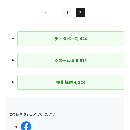
1
2
前ページ
Page
Page
ペー
ジ
データベース
424
送
り
システム運用
615
技術解説
4,126
この記事をシェアしてください
シェアする