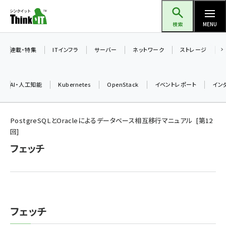
メ
Think IT（シンクイット）
イ
検索
MENU
ン
コ
連載・特集
ITインフラ
サーバー
ネットワーク
ストレージ
ン
テ
AI・人工知能
Kubernetes
OpenStack
イベントレポート
イン
ン
ツ
ai (2508)
に
PostgreSQLとOracleによるデータベース相互移行マニュアル
第
12
回
加藤銘のチーム貢献～仲間と築いた勝利の絆～ (2329)
移
フェッチ
動
iot女子会 (2295)
北海道をのんびり旅する晴山佳須夫のヒント集！ (2050)
drupal (1966)
genai (1494)
フェッチ
abc123 (1371)