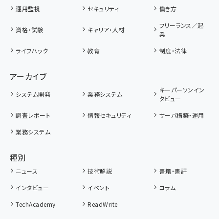
運用監視
セキュリティ
働き方
フリーランス／起
資格・試験
キャリア・人材
業
ライフハック
教育
制度・法律
アーカイブ
キーパーソンイン
システム開発
業務システム
タビュー
調査レポート
情報セキュリティ
サーバ構築・運用
業務システム
種別
ニュース
技術解説
書籍・書評
インタビュー
イベント
コラム
TechAcademy
ReadWrite