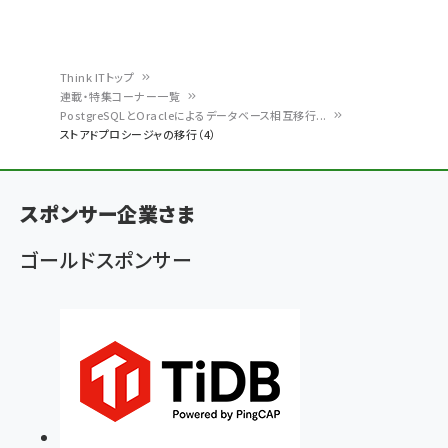
Think ITトップ
連載・特集コーナー一覧
パ
PostgreSQLとOracleによるデータベース相互移行...
ストアドプロシージャの移行（4）
ン
く
ず
スポンサー企業さま
ゴールドスポンサー