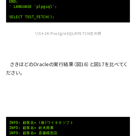
END;
' LANGUAGE 'plpgsql';
SELECT TEST_FETCH();
リスト24：PostgreSQLのFETCH文の例
さきほどのOracleの実行結果（図16）と図17を比べてく
ださい。
INFO: 顧客名= (株)ワイキキソフト
INFO: 顧客名= 鈴木商事
INFO: 顧客名= 斎藤模型店