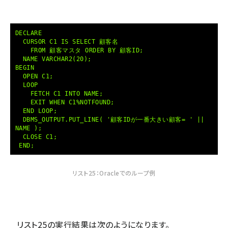
DECLARE
CURSOR C1 IS SELECT 顧客名
FROM 顧客マスタ ORDER BY 顧客ID;
NAME VARCHAR2(20);
BEGIN
OPEN C1;
LOOP
FETCH C1 INTO NAME;
EXIT WHEN C1%NOTFOUND;
END LOOP;
DBMS_OUTPUT.PUT_LINE( '顧客IDが一番大きい顧客= ' ||
NAME );
CLOSE C1;
END;
リスト25：Oracleでのループ例
リスト25の実行結果は次のようになります。