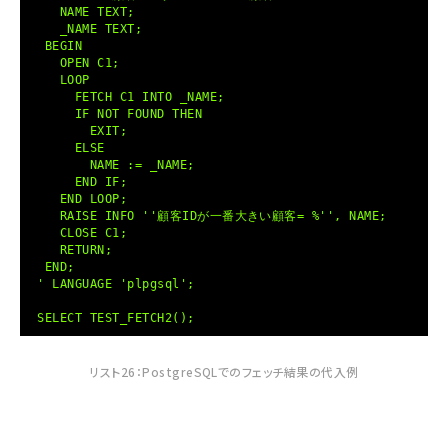
NAME TEXT;
_NAME TEXT;
BEGIN
OPEN C1;
LOOP
FETCH C1 INTO _NAME;
IF NOT FOUND THEN
EXIT;
ELSE
NAME := _NAME;
END IF;
END LOOP;
RAISE INFO ''顧客IDが一番大きい顧客= %'', NAME;
CLOSE C1;
RETURN;
END;
' LANGUAGE 'plpgsql';
SELECT TEST_FETCH2();
リスト26：PostgreSQLでのフェッチ結果の代入例