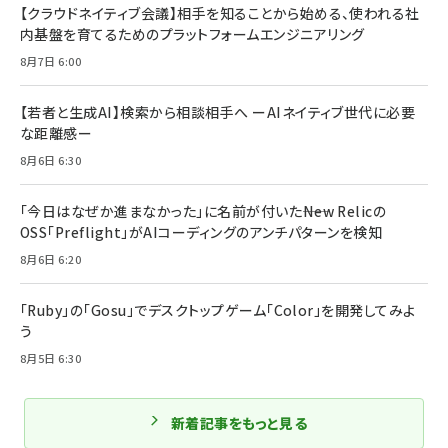
【クラウドネイティブ会議】相手を知ることから始める、使われる社
内基盤を育てるためのプラットフォームエンジニアリング
8月7日 6:00
【若者と生成AI】検索から相談相手へ ーAIネイティブ世代に必要
な距離感ー
8月6日 6:30
「今日はなぜか進まなかった」に名前が付いた――New Relicの
OSS「Preflight」がAIコーディングのアンチパターンを検知
8月6日 6:20
「Ruby」の「Gosu」でデスクトップゲーム「Color」を開発してみよ
う
8月5日 6:30
新着記事をもっと見る