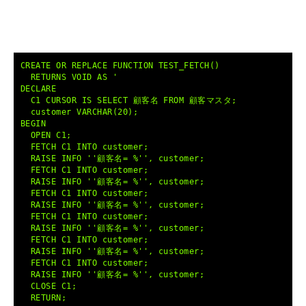
CREATE OR REPLACE FUNCTION TEST_FETCH()
RETURNS VOID AS '
DECLARE
C1 CURSOR IS SELECT 顧客名 FROM 顧客マスタ;
customer VARCHAR(20);
BEGIN
OPEN C1;
FETCH C1 INTO customer;
RAISE INFO ''顧客名= %'', customer;
FETCH C1 INTO customer;
RAISE INFO ''顧客名= %'', customer;
FETCH C1 INTO customer;
RAISE INFO ''顧客名= %'', customer;
FETCH C1 INTO customer;
RAISE INFO ''顧客名= %'', customer;
FETCH C1 INTO customer;
RAISE INFO ''顧客名= %'', customer;
FETCH C1 INTO customer;
RAISE INFO ''顧客名= %'', customer;
CLOSE C1;
RETURN;