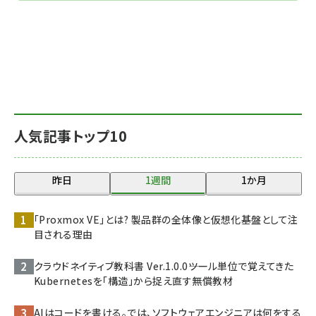
人気記事トップ10
昨日
1週間
1か月
「Proxmox VE」とは? 製品群の全体像と仮想化基盤として注
目される理由
クラウドネイティブ教科書 Ver.1.0.0――ツール単位で覚えてきた
Kubernetesを「構造」から捉え直す無償教材
AIはコードを書ける。では、ソフトウェアエンジニアは何をする