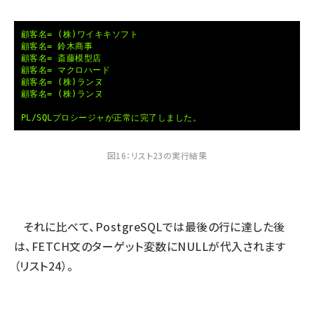
顧客名= (株)ワイキキソフト
顧客名= 鈴木商事
顧客名= 斎藤模型店
顧客名= マクロハード
顧客名= (株)ランヌ
顧客名= (株)ランヌ
PL/SQLプロシージャが正常に完了しました。
図16：リスト23の実行結果
それに比べて、PostgreSQLでは最後の行に達した後
は、FETCH文のターゲット変数にNULLが代入されます
（リスト24）。