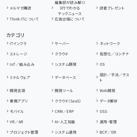
編集部が読み解く!
メルマガ購読
3行でわかる
読者プレゼント
テックニュース
Think ITについて
広告出稿について
カテゴリ
ITインフラ
サーバー
ネットワーク
ストレージ
クラウド
仮想化／コンテナ
IoT／組み込み
システム開発
OS
設計／手法／テス
ミドルウェア
データベース
ト
開発言語
開発ツール
Web開発
業務アプリ
クラウド（SaaS）
データ解析
モバイル
CRM／ERP
OSS
VR／AR
AI・人工知能
運用・管理
プロジェクト管理
システム運用
BCP／DR