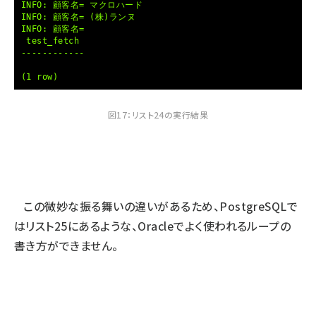
INFO: 顧客名= マクロハード
INFO: 顧客名= (株)ランヌ
INFO: 顧客名=
test_fetch
------------
(1 row)
図17：リスト24の実行結果
この微妙な振る舞いの違いがあるため、PostgreSQLで
はリスト25にあるような、Oracleでよく使われるループの
書き方ができません。