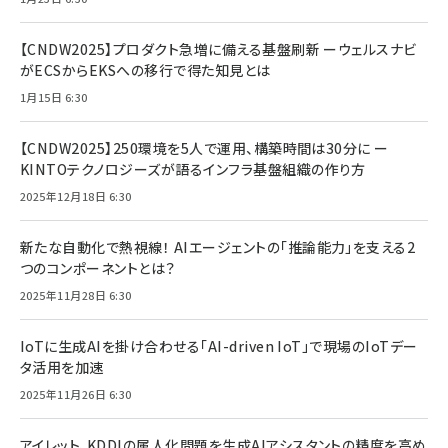
【CNDW2025】プロダクト急増に備える基盤刷新 ーウェルスナビ
がECSからEKSへの移行で得た知見とは
1月15日 6:30
【CNDW2025】250環境を5人で運用、構築時間は30分に ー
KINTOテクノロジーズが語るインフラ基盤組織の作り方
2025年12月18日 6:30
新たな自動化で熱視線！ AIエージェントの「推論能力」を支える2
つのコンポーネントとは？
2025年11月28日 6:30
IoTに生成AIを掛け合わせる「AI-driven IoT」で現場のIoTデー
タ活用を加速
2025年11月26日 6:30
アイレット、KDDIの属人化問題を生成AIアシスタントの精度を高め