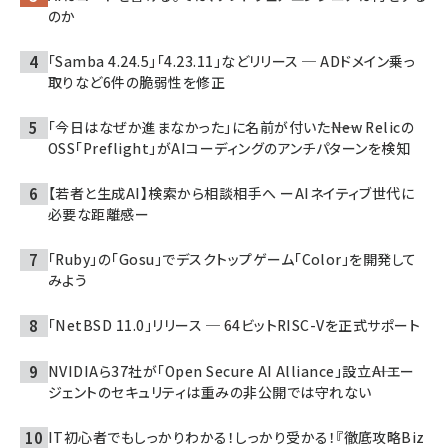
のか
「Samba 4.24.5」「4.23.11」などリリース ─ ADドメイン乗っ
取りなど6件の脆弱性を修正
「今日はなぜか進まなかった」に名前が付いた――New Relicの
OSS「Preflight」がAIコーディングのアンチパターンを検知
【若者と生成AI】検索から相談相手へ ーAIネイティブ世代に
必要な距離感ー
「Ruby」の「Gosu」でデスクトップゲーム「Color」を開発して
みよう
「NetBSD 11.0」リリース ─ 64ビットRISC-Vを正式サポート
NVIDIAら37社が「Open Secure AI Alliance」設立――AIエー
ジェントのセキュリティは重みの非公開では守れない
IT初心者でもしっかりわかる！しっかり受かる！『徹底攻略Biz