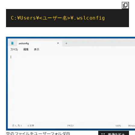
C:¥Users¥<ユーザー名>¥.wslconfig
空のファイルをユーザーフォルダ内