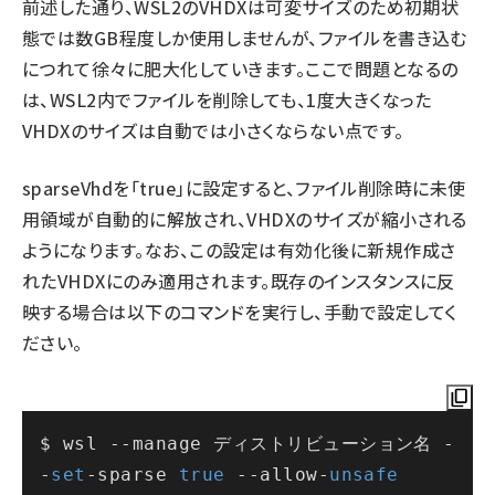
前述した通り、WSL2のVHDXは可変サイズのため初期状
態では数GB程度しか使用しませんが、ファイルを書き込む
につれて徐々に肥大化していきます。ここで問題となるの
は、WSL2内でファイルを削除しても、1度大きくなった
VHDXのサイズは自動では小さくならない点です。
sparseVhdを「true」に設定すると、ファイル削除時に未使
用領域が自動的に解放され、VHDXのサイズが縮小される
ようになります。なお、この設定は有効化後に新規作成さ
れたVHDXにのみ適用されます。既存のインスタンスに反
映する場合は以下のコマンドを実行し、手動で設定してく
ださい。
$ wsl --manage ディストリビューション名 -
-
set
-sparse 
true
 --allow-
unsafe