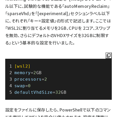
ル以下に、試験的な機能である「autoMemoryReclaim」
「sparseVhd」を「[experimental]」セクションラベル以下
に、それぞれ「キー=設定値」の形式で記述します。ここでは
「WSL2に割り当てるメモリを2GB、CPUを 2コア、スワップ
を無効、さらにデフォルトのVHDXサイズを32GBに制限す
る」という基本的な設定を行いました。
[wsl2]
memory
=
2
GB
processors
=
2
swap
=
0
defaultVhdSize
=
32
GB
設定をファイルに保存したら、PowerShellで以下のコマン