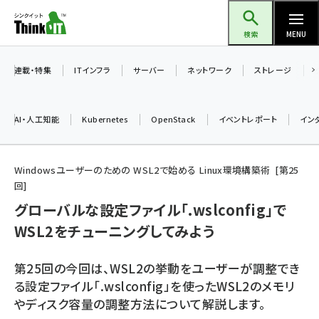
メ
Think IT（シンクイット）
イ
検索
MENU
ン
コ
連載・特集
ITインフラ
サーバー
ネットワーク
ストレージ
ン
テ
AI・人工知能
Kubernetes
OpenStack
イベントレポート
イン
ン
ツ
ai (2521)
に
Windowsユーザーのための WSL2で始める Linux環境構築術
第
25
回
加藤銘のチーム貢献～仲間と築いた勝利の絆～ (2346)
移
グローバルな設定ファイル「.wslconfig」で
動
iot女子会 (2303)
WSL2をチューニングしてみよう
北海道をのんびり旅する晴山佳須夫のヒント集！ (2068)
drupal (1980)
第25回の今回は、WSL2の挙動をユーザーが調整でき
る設定ファイル「.wslconfig」を使ったWSL2のメモリ
genai (1503)
やディスク容量の調整方法について解説します。
abc123 (1379)