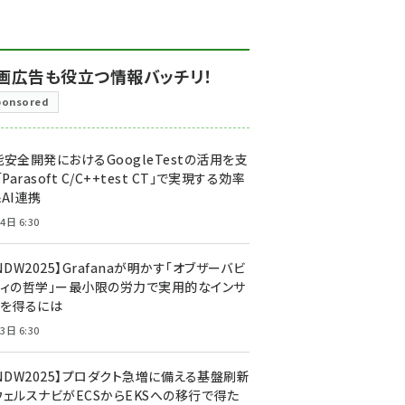
画広告も役立つ情報バッチリ！
ponsored
安全開発におけるGoogleTestの活用を支
「Parasoft C/C++test CT」で実現する効率
AI連携
4日 6:30
NDW2025】Grafanaが明かす「オブザーバビ
ティの哲学」ー最小限の労力で実用的なインサ
トを得るには
3日 6:30
CNDW2025】プロダクト急増に備える基盤刷新
ウェルスナビがECSからEKSへの移行で得た