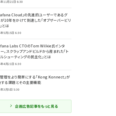
5年11月21日 6:30
rafana Cloud」の先進的ユーザーであるグ
ーが10年をかけて到達した「オブザーバービリ
」とは
5年5月15日 6:30
afana Labs CTOのTom Wilkie氏インタ
ュー。スクラップアンドビルドから産まれた「ト
ブルシューティングの民主化」とは
5年4月21日 6:30
I管理をより簡単にする「Kong Konnect」が
決する課題とその主要機能
5年3月5日 5:30
企画広告記事をもっと見る