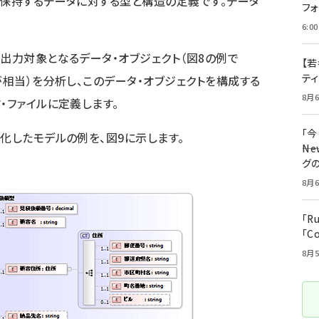
で保持するデータに対する型と構造の定義です。データ
フ
6:00
入出力対象となるデータ・オブジェクト（図8の例で
【若
テ
が相当）を分析し、このデータ・オブジェクトを構成する
8月6
・ファイルに定義します。
「
化したモデルの例を、図9に示します。
――
グ
8月6
「R
「C
8月5