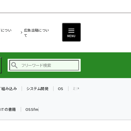
ITについ
広告出稿につい
て
MENU
T／組み込み
システム開発
OS
ミドルウェア
データベース
ai (2486)
加藤銘のチーム貢献～
k ITの書籍
OSSfm
仲間と築いた勝利の絆～
(2308)
iot女子会 (2273)