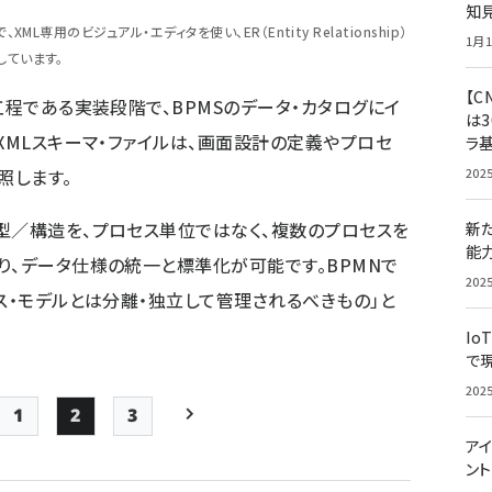
知
ML専用のビジュアル・エディタを使い、ER（Entity Relationship）
1月1
しています。
【C
工程である実装段階で、BPMSのデータ・カタログにイ
は3
XMLスキーマ・ファイルは、画面設計の定義やプロセ
ラ
照します。
202
型／構造を、プロセス単位ではなく、複数のプロセスを
新
能
り、データ仕様の統一と標準化が可能です。BPMNで
202
ス・モデルとは分離・独立して管理されるべきもの」と
Io
で
202
1
2
3
Page
Page
Page
次ページ
アイ
ン
ペー