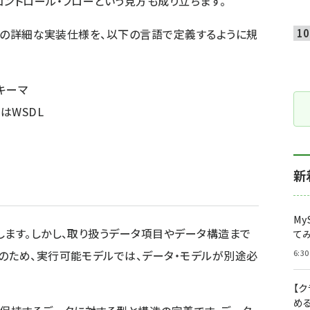
コントロール・フローという見方も成り立ちます。
れらの詳細な実装仕様を、以下の言語で定義するように規
キーマ
はWSDL
新
My
します。しかし、取り扱うデータ項目やデータ構造まで
て
のため、実行可能モデルでは、データ・モデルが別途必
6:30
【
め