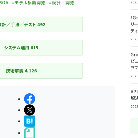
ジ
SOA
#モデル駆動開発
#設計／開発
202
送
「G
り
リ
設計／手法／テスト
492
ティ
202
システム運用
615
Gr
ビ
ラ
技術解説
4,126
202
AP
解
シェアする
202
ポストする
>ブクマする
noteで書く