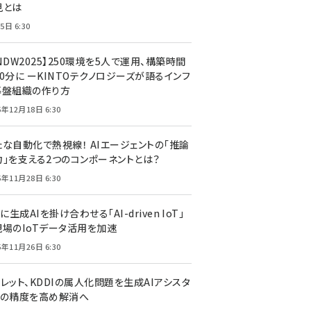
見とは
5日 6:30
NDW2025】250環境を5人で運用、構築時間
0分に ーKINTOテクノロジーズが語るインフ
基盤組織の作り方
5年12月18日 6:30
たな自動化で熱視線！ AIエージェントの「推論
力」を支える2つのコンポーネントとは？
5年11月28日 6:30
Tに生成AIを掛け合わせる「AI-driven IoT」
現場のIoTデータ活用を加速
5年11月26日 6:30
レット、KDDIの属人化問題を生成AIアシスタ
トの精度を高め解消へ