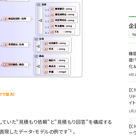
企
S
機能
援!
化＆
4月1
【C
クで拡大）
リ
イ
1月2
していた"見積もり依頼"と"見積もり回答"を構成する
【
*1
表現したデータ・モデルの例です
。
ー