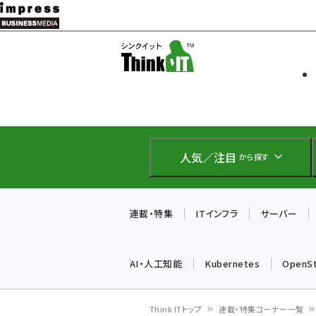
メ
イ
ソフト開発
Think IT
ン
企業IT
コ
製品導入
ン
Web担当者
EC担当者
テ
IoT・AI
ン
DCクラウド
人気／注目
から探す
研究・調査
ツ
エネルギー
に
ドローン
移
連載・特集
ITインフラ
サーバー
教育講座
動
AI・人工知能
Kubernetes
OpenS
Think ITトップ
連載・特集コーナー一覧