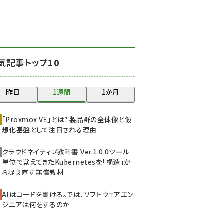
北海道をのんびり旅する
晴山佳須夫のヒント集！
(2025)
drupal (1947)
気記事トップ10
genai (1477)
abc123 (1352)
昨日
1週間
1か月
ai crunch (1348)
「Proxmox VE」とは? 製品群の全体像と仮
想化基盤として注目される理由
クラウドネイティブ教科書 Ver.1.0.0――ツール
単位で覚えてきたKubernetesを「構造」か
ら捉え直す無償教材
AIはコードを書ける。では、ソフトウェアエン
ジニアは何をするのか