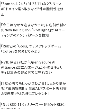
「Samba 4.24.5」「4.23.11」などリリース ─
ADドメイン乗っ取りなど6件の脆弱性を修
正
「今日はなぜか進まなかった」に名前が付い
た――New RelicのOSS「Preflight」がAIコー
ディングのアンチパターンを検知
「Ruby」の「Gosu」でデスクトップゲーム
「Color」を開発してみよう
NVIDIAら37社が「Open Secure AI
Alliance」設立――AIエージェントのセキュリ
ティは重みの非公開では守れない
IT初心者でもしっかりわかる！しっかり受か
る！『徹底攻略Biz 生成AIパスポート 教科書
＆問題集』を5名様にプレゼント！
「NetBSD 11.0」リリース ─ 64ビットRISC-