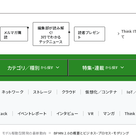
（シンクイット）
編集部が読み解
Think 
メルマガ購
く!
読者プレゼン
て
読
3行でわかる
ト
テックニュース
カテゴリ／種別
特集・連載
から探す
から探す
ネットワーク
ストレージ
クラウド
仮想化／コンテナ
Io
tack
イベントレポート
インタビュー
VR
マンガ
Thin
モデル駆動型開発の最新動向
BPMN 2.0の概要とビジネス・プロセス・モデリング