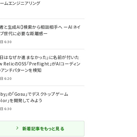
ォームエンジニアリング
者と生成AI】検索から相談相手へ ーAIネイ
ィブ世代に必要な距離感ー
日 6:30
今日はなぜか進まなかった」に名前が付いた
New RelicのOSS「Preflight」がAIコーディン
のアンチパターンを検知
日 6:20
uby」の「Gosu」でデスクトップゲーム
olor」を開発してみよう
日 6:30
新着記事をもっと見る