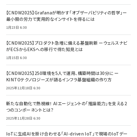
【CNDW2025】Grafanaが明かす「オブザーバビリティの哲学」ー
最小限の労力で実用的なインサイトを得るには
1月23日 6:30
【CNDW2025】プロダクト急増に備える基盤刷新 ーウェルスナビ
がECSからEKSへの移行で得た知見とは
1月15日 6:30
【CNDW2025】250環境を5人で運用、構築時間は30分に ー
KINTOテクノロジーズが語るインフラ基盤組織の作り方
2025年12月18日 6:30
新たな自動化で熱視線！ AIエージェントの「推論能力」を支える2
つのコンポーネントとは？
2025年11月28日 6:30
IoTに生成AIを掛け合わせる「AI-driven IoT」で現場のIoTデー