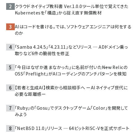
クラウドネイティブ教科書 Ver.1.0.0――ツール単位で覚えてきた
Kubernetesを「構造」から捉え直す無償教材
AIはコードを書ける。では、ソフトウェアエンジニアは何をする
のか
「Samba 4.24.5」「4.23.11」などリリース ─ ADドメイン乗っ
取りなど6件の脆弱性を修正
「今日はなぜか進まなかった」に名前が付いた――New Relicの
OSS「Preflight」がAIコーディングのアンチパターンを検知
【若者と生成AI】検索から相談相手へ ーAIネイティブ世代に
必要な距離感ー
「Ruby」の「Gosu」でデスクトップゲーム「Color」を開発して
みよう
「NetBSD 11.0」リリース ─ 64ビットRISC-Vを正式サポート