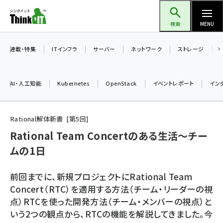
メ
Think IT（シンクイット）
イ
検索
MENU
ン
コ
連載・特集
ITインフラ
サーバー
ネットワーク
ストレージ
ン
テ
AI・人工知能
Kubernetes
OpenStack
イベントレポート
イン
ン
ツ
ai (2508)
に
Rational解体新書
第
5
回
加藤銘のチーム貢献～仲間と築いた勝利の絆～ (2329)
移
Rational Team Concertのある生活～チー
動
ムの1日
iot女子会 (2295)
北海道をのんびり旅する晴山佳須夫のヒント集！ (2050)
前回までに、新規プロジェクトにRational Team
drupal (1966)
Concert（RTC）を適用する方法（チーム・リーダーの視
点）RTCを使った開発方法（チーム・メンバーの視点）と
genai (1494)
いう2つの観点から、RTCの機能を解説してきました。今
abc123 (1371)