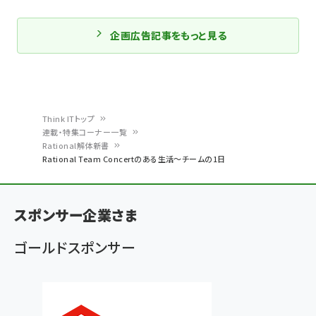
企画広告記事をもっと見る
Think ITトップ
連載・特集コーナー一覧
パ
Rational解体新書
Rational Team Concertのある生活～チームの1日
ン
く
ず
スポンサー企業さま
ゴールドスポンサー