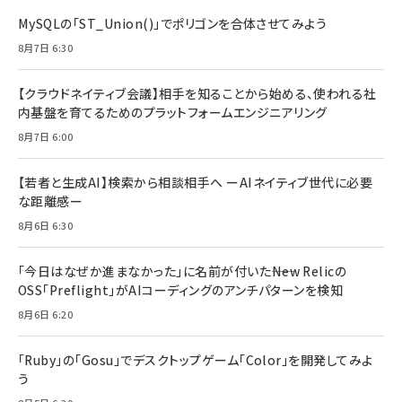
MySQLの「ST_Union()」でポリゴンを合体させてみよう
8月7日 6:30
【クラウドネイティブ会議】相手を知ることから始める、使われる社
内基盤を育てるためのプラットフォームエンジニアリング
8月7日 6:00
【若者と生成AI】検索から相談相手へ ーAIネイティブ世代に必要
な距離感ー
8月6日 6:30
「今日はなぜか進まなかった」に名前が付いた――New Relicの
OSS「Preflight」がAIコーディングのアンチパターンを検知
8月6日 6:20
「Ruby」の「Gosu」でデスクトップゲーム「Color」を開発してみよ
う