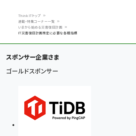
Think ITトップ
連載・特集コーナー一覧
パ
いまから始める災害復旧計画
IT災害復旧計画策定に必要な各種指標
ン
く
ず
スポンサー企業さま
ゴールドスポンサー