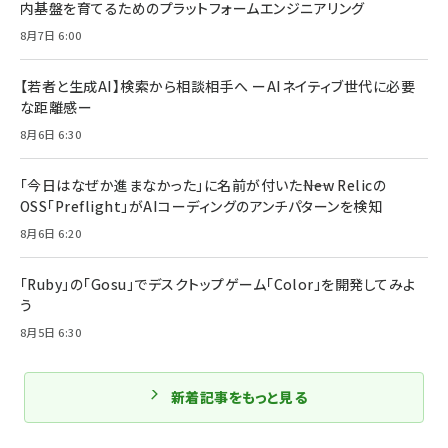
内基盤を育てるためのプラットフォームエンジニアリング
8月7日 6:00
【若者と生成AI】検索から相談相手へ ーAIネイティブ世代に必要
な距離感ー
8月6日 6:30
「今日はなぜか進まなかった」に名前が付いた――New Relicの
OSS「Preflight」がAIコーディングのアンチパターンを検知
8月6日 6:20
「Ruby」の「Gosu」でデスクトップゲーム「Color」を開発してみよ
う
8月5日 6:30
新着記事をもっと見る