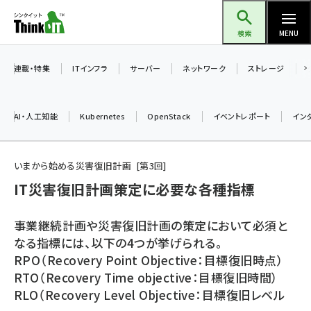
メ
Think IT（シンクイット）
イ
検索
MENU
ン
コ
連載・特集
ITインフラ
サーバー
ネットワーク
ストレージ
ン
テ
AI・人工知能
Kubernetes
OpenStack
イベントレポート
イン
ン
ツ
ai (2504)
に
いまから始める災害復旧計画
第
3
回
加藤銘のチーム貢献～仲間と築いた勝利の絆～ (2325)
移
IT災害復旧計画策定に必要な各種指標
動
iot女子会 (2290)
事業継続計画や災害復旧計画の策定において必須と
北海道をのんびり旅する晴山佳須夫のヒント集！ (2047)
なる指標には、以下の4つが挙げられる。
RPO（Recovery Point Objective：目標復旧時点）
drupal (1963)
RTO（Recovery Time objective：目標復旧時間）
genai (1492)
RLO（Recovery Level Objective：目標復旧レベル
abc123 (1367)