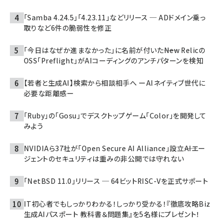
「Samba 4.24.5」「4.23.11」などリリース ─ ADドメイン乗っ
取りなど6件の脆弱性を修正
「今日はなぜか進まなかった」に名前が付いた――New Relicの
OSS「Preflight」がAIコーディングのアンチパターンを検知
【若者と生成AI】検索から相談相手へ ーAIネイティブ世代に
必要な距離感ー
「Ruby」の「Gosu」でデスクトップゲーム「Color」を開発して
みよう
NVIDIAら37社が「Open Secure AI Alliance」設立――AIエー
ジェントのセキュリティは重みの非公開では守れない
「NetBSD 11.0」リリース ─ 64ビットRISC-Vを正式サポート
IT初心者でもしっかりわかる！しっかり受かる！『徹底攻略Biz
生成AIパスポート 教科書＆問題集』を5名様にプレゼント！