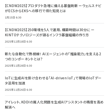
【CNDW2025】プロダクト急増に備える基盤刷新 ーウェルスナビ
がECSからEKSへの移行で得た知見とは
1月15日 6:30
【CNDW2025】250環境を5人で運用、構築時間は30分に ー
KINTOテクノロジーズが語るインフラ基盤組織の作り方
2025年12月18日 6:30
新たな自動化で熱視線！ AIエージェントの「推論能力」を支える2
つのコンポーネントとは？
2025年11月28日 6:30
IoTに生成AIを掛け合わせる「AI-driven IoT」で現場のIoTデー
タ活用を加速
2025年11月26日 6:30
アイレット、KDDIの属人化問題を生成AIアシスタントの精度を高め
解消へ