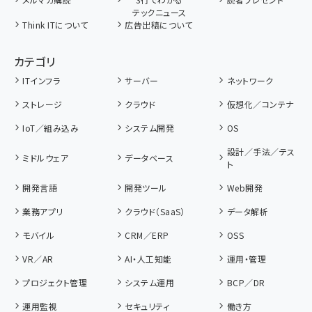
テックニュース
Think ITについて
広告出稿について
カテゴリ
ITインフラ
サーバー
ネットワーク
ストレージ
クラウド
仮想化／コンテナ
IoT／組み込み
システム開発
OS
設計／手法／テス
ミドルウェア
データベース
ト
開発言語
開発ツール
Web開発
業務アプリ
クラウド（SaaS）
データ解析
モバイル
CRM／ERP
OSS
VR／AR
AI・人工知能
運用・管理
プロジェクト管理
システム運用
BCP／DR
運用監視
セキュリティ
働き方