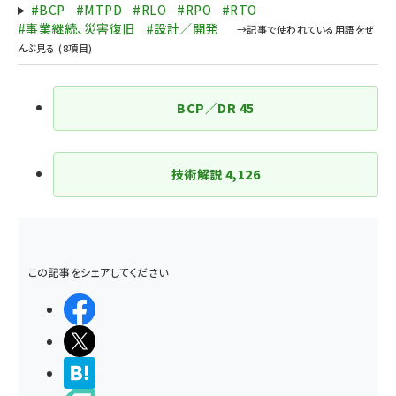
送
#BCP
#MTPD
#RLO
#RPO
#RTO
り
#事業継続、災害復旧
#設計／開発
BCP／DR
45
技術解説
4,126
この記事をシェアしてください
シェアする
ポストする
>ブクマする