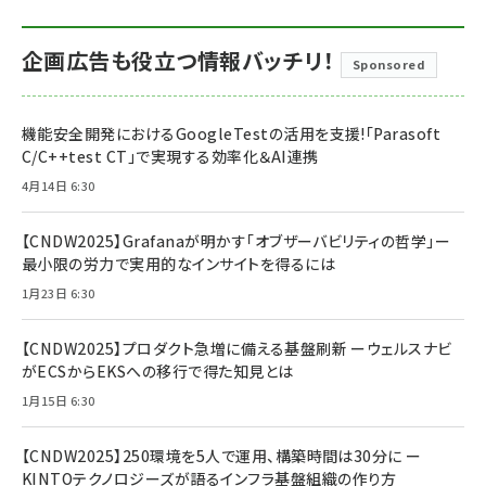
企画広告も役立つ情報バッチリ！
Sponsored
機能安全開発におけるGoogleTestの活用を支援!「Parasoft
C/C++test CT」で実現する効率化＆AI連携
4月14日 6:30
【CNDW2025】Grafanaが明かす「オブザーバビリティの哲学」ー
最小限の労力で実用的なインサイトを得るには
1月23日 6:30
【CNDW2025】プロダクト急増に備える基盤刷新 ーウェルスナビ
がECSからEKSへの移行で得た知見とは
1月15日 6:30
【CNDW2025】250環境を5人で運用、構築時間は30分に ー
KINTOテクノロジーズが語るインフラ基盤組織の作り方