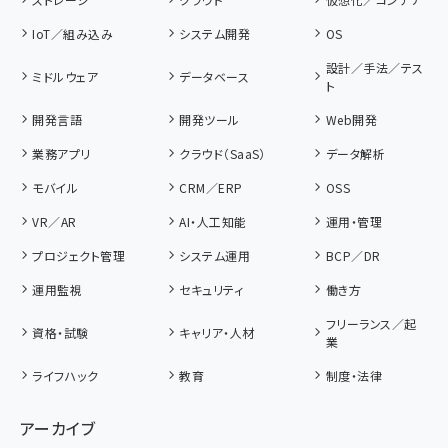
IoT／組み込み
システム開発
OS
設計／手法／テス
ミドルウェア
データベース
ト
開発言語
開発ツール
Web開発
業務アプリ
クラウド（SaaS）
データ解析
モバイル
CRM／ERP
OSS
VR／AR
AI・人工知能
運用・管理
プロジェクト管理
システム運用
BCP／DR
運用監視
セキュリティ
働き方
フリーランス／起
資格・試験
キャリア・人材
業
ライフハック
教育
制度・法律
アーカイブ