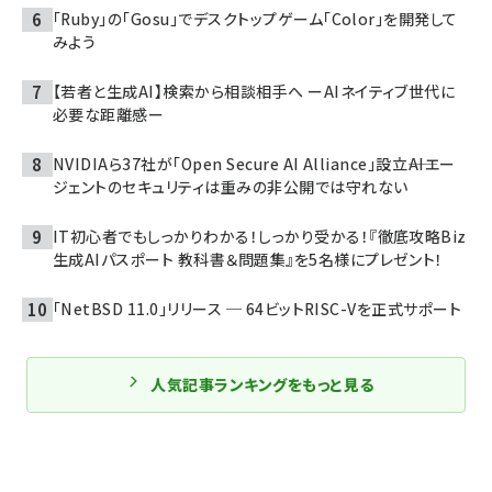
「Ruby」の「Gosu」でデスクトップゲーム「Color」を開発して
みよう
【若者と生成AI】検索から相談相手へ ーAIネイティブ世代に
必要な距離感ー
NVIDIAら37社が「Open Secure AI Alliance」設立――AIエー
ジェントのセキュリティは重みの非公開では守れない
IT初心者でもしっかりわかる！しっかり受かる！『徹底攻略Biz
生成AIパスポート 教科書＆問題集』を5名様にプレゼント！
「NetBSD 11.0」リリース ─ 64ビットRISC-Vを正式サポート
人気記事ランキングをもっと見る