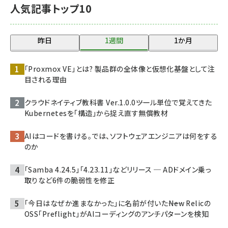
人気記事トップ10
昨日
1週間
1か月
「Proxmox VE」とは? 製品群の全体像と仮想化基盤として注
目される理由
クラウドネイティブ教科書 Ver.1.0.0――ツール単位で覚えてきた
Kubernetesを「構造」から捉え直す無償教材
AIはコードを書ける。では、ソフトウェアエンジニアは何をする
のか
「Samba 4.24.5」「4.23.11」などリリース ─ ADドメイン乗っ
取りなど6件の脆弱性を修正
「今日はなぜか進まなかった」に名前が付いた――New Relicの
OSS「Preflight」がAIコーディングのアンチパターンを検知