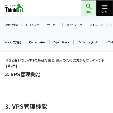
メ
Think IT（シンクイット）
イ
検索
MENU
ン
コ
連載・特集
ITインフラ
サーバー
ネットワーク
ストレージ
ン
テ
AI・人工知能
Kubernetes
OpenStack
イベントレポート
イン
ン
ツ
ai (2504)
に
今さら聞けないVPSの基礎知識と、運用のために欠かせないポイント
第
2
回
加藤銘のチーム貢献～仲間と築いた勝利の絆～ (2325)
移
3. VPS管理機能
動
iot女子会 (2290)
北海道をのんびり旅する晴山佳須夫のヒント集！ (2047)
drupal (1963)
genai (1492)
3. VPS管理機能
abc123 (1367)