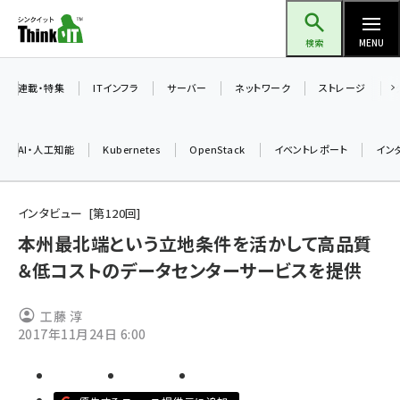
メ
Think IT（シンクイット）
イ
検索
MENU
ン
コ
連載・特集
ITインフラ
サーバー
ネットワーク
ストレージ
ン
テ
AI・人工知能
Kubernetes
OpenStack
イベントレポート
イン
ン
ツ
ai (2513)
に
インタビュー
第
120
回
加藤銘のチーム貢献～仲間と築いた勝利の絆～ (2338)
移
本州最北端という立地条件を活かして高品質
動
＆低コストのデータセンターサービスを提供
iot女子会 (2299)
北海道をのんびり旅する晴山佳須夫のヒント集！ (2060)
工藤 淳
drupal (1973)
2017年11月24日 6:00
genai (1501)
abc123 (1376)