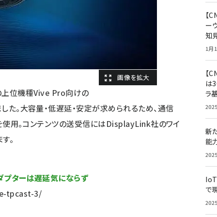
【
ー
知
1月1
【C
は3
その上位機種Vive Pro向けの
ラ
しました。大容量・低遅延・安定が求められるため、通信
202
を使用。コンテンツの送受信にはDisplayLink社のワイ
新
す。
能
202
アダプターは遅延気にならず
Io
で
-tpcast-3/
202