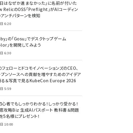
今日はなぜか進まなかった」に名前が付いた
New RelicのOSS「Preflight」がAIコーディン
のアンチパターンを検知
日 6:20
uby」の「Gosu」でデスクトップゲーム
olor」を開発してみよう
日 6:30
のフェローとドコモイノベーションズのCEO、
ープンソースへの貢献を増やすためのアイデア
る＆写真で見るKubeCon Europe 2026
日 5:59
T初心者でもしっかりわかる！しっかり受かる！
底攻略Biz 生成AIパスポート 教科書＆問題
』を5名様にプレゼント！
日 10:00