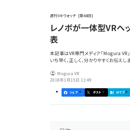
パ
週刊VRウォッチ
第
68
回
ン
レノボが一体型VRヘッドセ
く
表
ず
本記事はVR専門メディア「Mogura 
いち早く、正しく、分かりやすくお伝えしま
Mogura VR
2018年1月15日 11:49
シェア
ポスト
はてブ