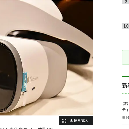
新
【若
テ
8月6