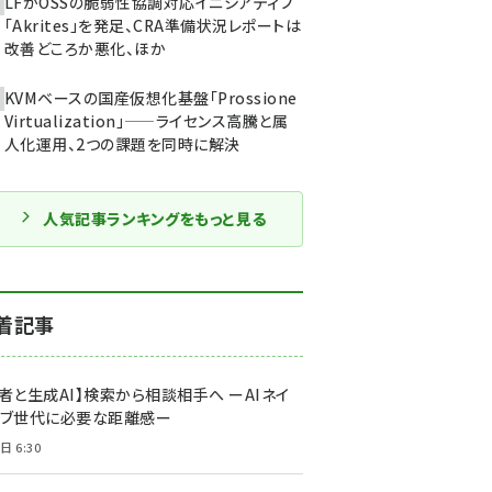
LFがOSSの脆弱性協調対応イニシアティブ
「Akrites」を発足、CRA準備状況レポートは
改善どころか悪化、ほか
KVMベースの国産仮想化基盤「Prossione
Virtualization」——ライセンス高騰と属
人化運用、2つの課題を同時に解決
人気記事ランキングをもっと見る
着記事
者と生成AI】検索から相談相手へ ーAIネイ
ィブ世代に必要な距離感ー
日 6:30