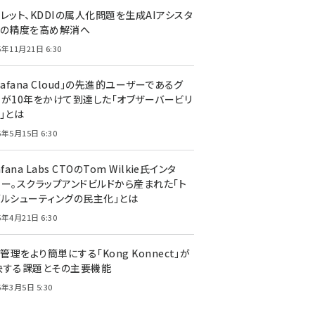
レット、KDDIの属人化問題を生成AIアシスタ
トの精度を高め解消へ
5年11月21日 6:30
rafana Cloud」の先進的ユーザーであるグ
ーが10年をかけて到達した「オブザーバービリ
」とは
5年5月15日 6:30
afana Labs CTOのTom Wilkie氏インタ
ュー。スクラップアンドビルドから産まれた「ト
ブルシューティングの民主化」とは
5年4月21日 6:30
I管理をより簡単にする「Kong Konnect」が
決する課題とその主要機能
5年3月5日 5:30