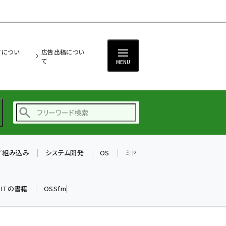
ITについ
広告出稿につい
て
MENU
T／組み込み
システム開発
OS
ミドルウェア
データベース
ai (2480)
加藤銘のチーム貢献～
k ITの書籍
OSSfm
仲間と築いた勝利の絆～
(2304)
iot女子会 (2263)