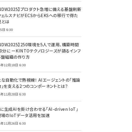
CNDW2025】プロダクト急増に備える基盤刷新
ウェルスナビがECSからEKSへの移行で得た
見とは
5日 6:30
NDW2025】250環境を5人で運用、構築時間
0分に ーKINTOテクノロジーズが語るインフ
基盤組織の作り方
5年12月18日 6:30
たな自動化で熱視線！ AIエージェントの「推論
力」を支える2つのコンポーネントとは？
5年11月28日 6:30
Tに生成AIを掛け合わせる「AI-driven IoT」
現場のIoTデータ活用を加速
5年11月26日 6:30