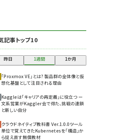
北海道をのんびり旅する
晴山佳須夫のヒント集！
(2017)
drupal (1940)
気記事トップ10
genai (1473)
ai crunch (1347)
昨日
1週間
1か月
abc123 (1346)
「Proxmox VE」とは? 製品群の全体像と仮
想化基盤として注目される理由
Kaggleは「キャリアの再定義」に役立つ ー
文系営業がKaggler会で得た、挑戦の連鎖
と新しい自分
クラウドネイティブ教科書 Ver.1.0.0――ツール
単位で覚えてきたKubernetesを「構造」か
ら捉え直す無償教材