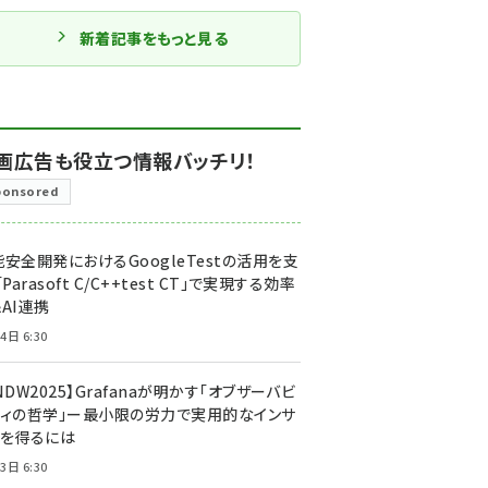
新着記事をもっと見る
画広告も役立つ情報バッチリ！
ponsored
安全開発におけるGoogleTestの活用を支
「Parasoft C/C++test CT」で実現する効率
AI連携
4日 6:30
NDW2025】Grafanaが明かす「オブザーバビ
ティの哲学」ー最小限の労力で実用的なインサ
トを得るには
3日 6:30