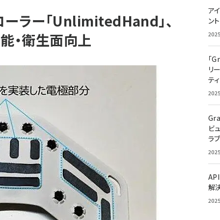
アイ
ー「UnlimitedHand」、
ン
性能・衛生面向上
202
「G
リ
ティ
202
Gr
ビ
ラ
202
AP
解
202