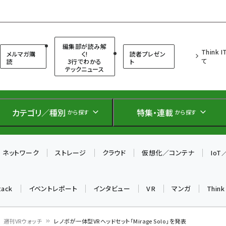
（シンクイット）
編集部が読み解
Think 
メルマガ購
く!
読者プレゼン
て
読
3行でわかる
ト
テックニュース
カテゴリ／種別
特集・連載
から探す
から探す
ネットワーク
ストレージ
クラウド
仮想化／コンテナ
Io
tack
イベントレポート
インタビュー
VR
マンガ
Thin
週刊VRウォッチ
レノボが一体型VRヘッドセット「Mirage Solo」を発表