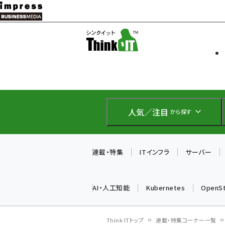
メ
イ
ソフト開発
Think IT
ン
企業IT
コ
製品導入
ン
Web担当者
EC担当者
テ
IoT・AI
ン
DCクラウド
人気／注目
から探す
研究・調査
ツ
エネルギー
に
ドローン
移
連載・特集
ITインフラ
サーバー
教育講座
動
AI・人工知能
Kubernetes
OpenS
Think ITトップ
連載・特集コーナー一覧