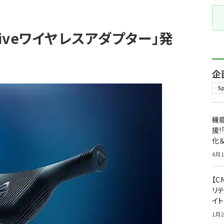
「Viveワイヤレスアダプター」発
企
S
機能
援!
化＆
4月1
【C
リ
イ
1月2