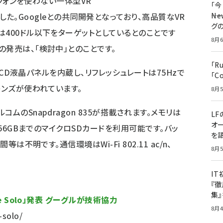
トフォンを使わない一体型VR
「
しました。Googleとの共同開発となっており、高品質なVR
――
グ
は400ドル以下をターゲットとしているとのことです
8月6
の発売は、「検討中」とのことです。
「R
のLCD液晶パネルを内蔵し、リフレッシュレートは75Hzで
「C
レンズが使われています。
8月5
ムのSnapdragon 835が搭載されます。メモリは
LF
オ
256GBまでのマイクロSDカードを利用可能です。バッ
を語
は不明です。通信環境はWi-Fi 802.11 ac/n、
8月5
I
『徹
集
e Solo」発表 グーグルが技術協力
8月4
-solo/