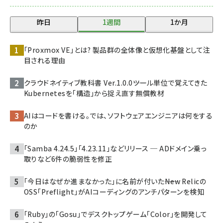
昨日
1週間
1か月
「Proxmox VE」とは? 製品群の全体像と仮想化基盤として注
目される理由
クラウドネイティブ教科書 Ver.1.0.0――ツール単位で覚えてきた
Kubernetesを「構造」から捉え直す無償教材
AIはコードを書ける。では、ソフトウェアエンジニアは何をする
のか
「Samba 4.24.5」「4.23.11」などリリース ─ ADドメイン乗っ
取りなど6件の脆弱性を修正
「今日はなぜか進まなかった」に名前が付いた――New Relicの
OSS「Preflight」がAIコーディングのアンチパターンを検知
「Ruby」の「Gosu」でデスクトップゲーム「Color」を開発して