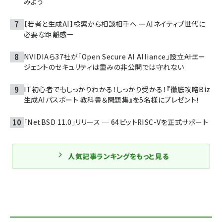
みよう
【若者と生成AI】検索から相談相手へ ーAIネイティブ世代に
必要な距離感ー
NVIDIAら37社が「Open Secure AI Alliance」設立――AIエー
ジェントのセキュリティは重みの非公開では守れない
IT初心者でもしっかりわかる！しっかり受かる！『徹底攻略Biz
生成AIパスポート 教科書＆問題集』を5名様にプレゼント！
「NetBSD 11.0」リリース ─ 64ビットRISC-Vを正式サポート
人気記事ランキングをもっと見る