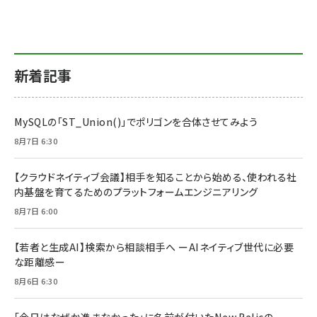
新着記事
MySQLの「ST_Union()」でポリゴンを合体させてみよう
8月7日 6:30
【クラウドネイティブ会議】相手を知ることから始める、使われる社
内基盤を育てるためのプラットフォームエンジニアリング
8月7日 6:00
【若者と生成AI】検索から相談相手へ ーAIネイティブ世代に必要
な距離感ー
8月6日 6:30
「今日はなぜか進まなかった」に名前が付いた――New Relicの