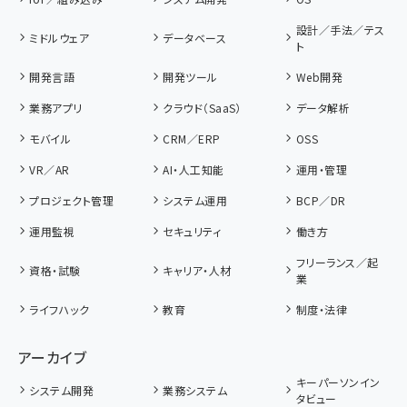
設計／手法／テス
ミドルウェア
データベース
ト
開発言語
開発ツール
Web開発
業務アプリ
クラウド（SaaS）
データ解析
モバイル
CRM／ERP
OSS
VR／AR
AI・人工知能
運用・管理
プロジェクト管理
システム運用
BCP／DR
運用監視
セキュリティ
働き方
フリーランス／起
資格・試験
キャリア・人材
業
ライフハック
教育
制度・法律
アーカイブ
キーパーソンイン
システム開発
業務システム
タビュー