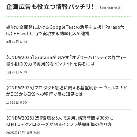
企画広告も役立つ情報バッチリ！
Sponsored
機能安全開発におけるGoogleTestの活用を支援!「Parasoft
C/C++test CT」で実現する効率化＆AI連携
4月14日 6:30
【CNDW2025】Grafanaが明かす「オブザーバビリティの哲学」ー
最小限の労力で実用的なインサイトを得るには
1月23日 6:30
【CNDW2025】プロダクト急増に備える基盤刷新 ーウェルスナビ
がECSからEKSへの移行で得た知見とは
1月15日 6:30
【CNDW2025】250環境を5人で運用、構築時間は30分に ー
KINTOテクノロジーズが語るインフラ基盤組織の作り方
2025年12月18日 6:30