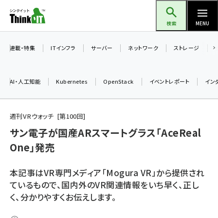
メ
Think IT（シンクイット）
イ
検索
MENU
ン
コ
連載・特集
ITインフラ
サーバー
ネットワーク
ストレージ
ン
テ
AI・人工知能
Kubernetes
OpenStack
イベントレポート
イン
ン
ツ
ai (2493)
に
週刊VRウォッチ
第
100
回
加藤銘のチーム貢献～仲間と築いた勝利の絆～ (2314)
移
サン電子が国産ARスマートグラス「AceReal
動
One」発売
iot女子会 (2279)
北海道をのんびり旅する晴山佳須夫のヒント集！ (2034)
本記事はVR専門メディア「Mogura VR」から提供され
drupal (1955)
ているもので、国内外のVR関連情報をいち早く、正し
く、分かりやすくお伝えします。
genai (1483)
abc123 (1358)