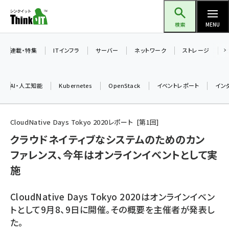
メ
Think IT（シンクイット）
イ
検索
MENU
ン
コ
連載・特集
ITインフラ
サーバー
ネットワーク
ストレージ
ン
テ
AI・人工知能
Kubernetes
OpenStack
イベントレポート
イン
ン
ツ
ai (2475)
に
CloudNative Days Tokyo 2020レポート
第
1
回
加藤銘のチーム貢献～仲間と築いた勝利の絆～ (2297)
移
クラウドネイティブなシステムのためのカン
動
ファレンス、今年はオンラインイベントとして実
iot女子会 (2248)
施
北海道をのんびり旅する晴山佳須夫のヒント集！ (2008)
drupal (1929)
CloudNative Days Tokyo 2020はオンラインイベン
トとして9月8、9日に開催。その概要を主催者が発表し
genai (1468)
た。
abc123 (1341)