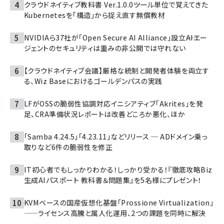
クラウドネイティブ教科書 Ver.1.0.0――ツール単位で覚えてきた
Kubernetesを「構造」から捉え直す無償教材
NVIDIAら37社が「Open Secure AI Alliance」設立――AIエー
ジェントのセキュリティは重みの非公開では守れない
【クラウドネイティブ会議】厳格な統制と開発者体験を両立す
る、Wiz Baseにおけるゴールデンパスの実践
LFがOSSの脆弱性協調対応イニシアティブ「Akrites」を発
足、CRA準備状況レポートは改善どころか悪化、ほか
「Samba 4.24.5」「4.23.11」などリリース ─ ADドメイン乗っ
取りなど6件の脆弱性を修正
IT初心者でもしっかりわかる！しっかり受かる！『徹底攻略Biz
生成AIパスポート 教科書＆問題集』を5名様にプレゼント！
KVMベースの国産仮想化基盤「Prossione Virtualization」
——ライセンス高騰と属人化運用、2つの課題を同時に解決