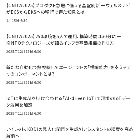
【CNDW2025】プロダクト急増に備える基盤刷新 ーウェルスナビ
がECSからEKSへの移行で得た知見とは
1月15日 6:30
【CNDW2025】250環境を5人で運用、構築時間は30分に ー
KINTOテクノロジーズが語るインフラ基盤組織の作り方
2025年12月18日 6:30
新たな自動化で熱視線！ AIエージェントの「推論能力」を支える2
つのコンポーネントとは？
2025年11月28日 6:30
IoTに生成AIを掛け合わせる「AI-driven IoT」で現場のIoTデー
タ活用を加速
2025年11月26日 6:30
アイレット、KDDIの属人化問題を生成AIアシスタントの精度を高め
解消へ