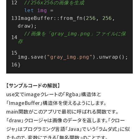
//256x256の画像を生成
let
img
 = 
ImageBuffer::
from_fn
(
256
, 
256
, 
draw);
//画像を「gray_img.png」ファイルに保
存
img.
save
(
"gray_img.png"
).
unwrap
();
}
【サンプルコードの解説】
use文でimageクレートの「Rgba」構造体と
「ImageBuffer」構造体を使えるようにします。
main関数がこのアプリで最初に呼ばれる関数です。
「draw」クロージャは画像のデータを返します。「クロー
ジャ」はプログラミング言語「Java」でいう「ラムダ式」に似
たもので、変数にできる「無名関数」のことです。