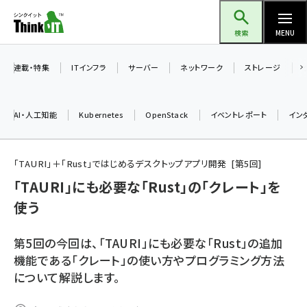
メ
Think IT（シンクイット）
イ
検索
MENU
ン
コ
連載・特集
ITインフラ
サーバー
ネットワーク
ストレージ
ン
テ
AI・人工知能
Kubernetes
OpenStack
イベントレポート
イン
ン
ツ
ai (2513)
に
「TAURI」＋「Rust」ではじめるデスクトップアプリ開発
第
5
回
加藤銘のチーム貢献～仲間と築いた勝利の絆～ (2338)
移
「TAURI」にも必要な「Rust」の「クレート」を
動
使う
iot女子会 (2299)
北海道をのんびり旅する晴山佳須夫のヒント集！ (2060)
第5回の今回は、「TAURI」にも必要な「Rust」の追加
drupal (1973)
機能である「クレート」の使い方やプログラミング方法
について解説します。
genai (1501)
abc123 (1376)