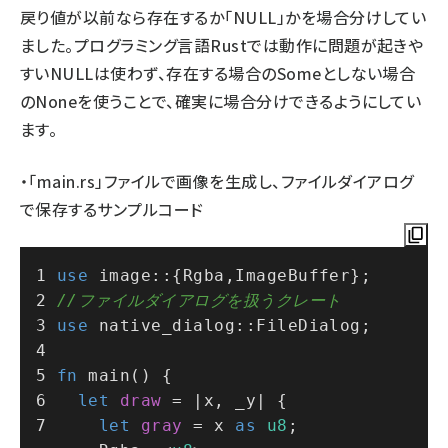
戻り値が以前なら存在するか「NULL」かを場合分けしてい
ました。プログラミング言語Rustでは動作に問題が起きや
すいNULLは使わず、存在する場合のSomeとしない場合
のNoneを使うことで、確実に場合分けできるようにしてい
ます。
・「main.rs」ファイルで画像を生成し、ファイルダイアログ
で保存するサンプルコード
use
 image::{Rgba,ImageBuffer};
//ファイルダイアログを扱うクレート
use
 native_dialog::FileDialog;
fn
main
() {
let
draw
 = |x, _y| {
let
gray
 = x 
as
u8
;