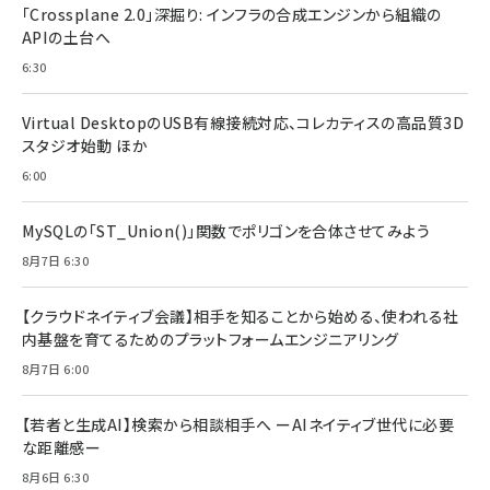
「Crossplane 2.0」深掘り: インフラの合成エンジンから組織の
APIの土台へ
6:30
Virtual DesktopのUSB有線接続対応、コレカティスの高品質3D
スタジオ始動 ほか
6:00
MySQLの「ST_Union()」関数でポリゴンを合体させてみよう
8月7日 6:30
【クラウドネイティブ会議】相手を知ることから始める、使われる社
内基盤を育てるためのプラットフォームエンジニアリング
8月7日 6:00
【若者と生成AI】検索から相談相手へ ーAIネイティブ世代に必要
な距離感ー
8月6日 6:30