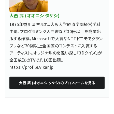
大西 武 (オオニシ タケシ)
1975年香川県生まれ。大阪大学経済学部経営学科
中退。プログラミング入門書など30冊以上を商業出
版する作家。Microsoftで大賞やNTTドコモでグラン
プリなど20回以上全国区のコンテストに入賞する
アーティスト。オリジナルの間違い探し「3Dクイズ」が
全国放送のTVで約10回出題。
https://profile.vixar.jp
大西 武 (オオニシ タケシ)
のプロフィールを見る