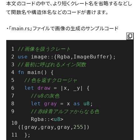
本文のコードの中で、より短くクレート名を省略するなどし
て関数名や構造体名などのコードが書けます。
・「main.rs」ファイルで画像の生成のサンプルコード
//画像を扱うクレート
use
 image::{Rgba,ImageBuffer};
//最初に呼ばれるメイン関数
fn
main
() {
//色を返すクロージャ
let
draw
 = |x, _y| {
//u8の灰色
let
gray
 = x 
as
u8
;
//赤緑青アルファからなる色
    Rgba::<
u8
>
([gray,gray,gray,
255
])
  };