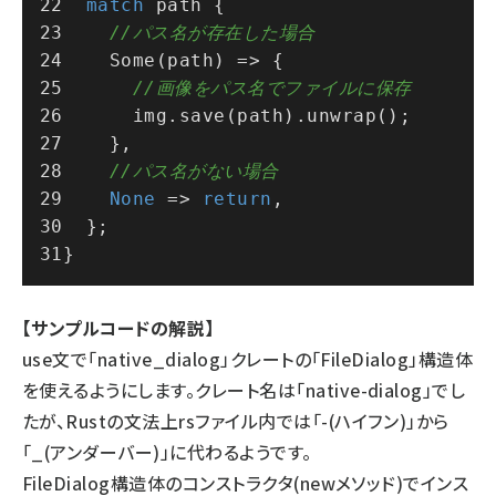
match
 path {
//パス名が存在した場合
Some
(path) => {
//画像をパス名でファイルに保存
      img.
save
(path).
unwrap
();
    },
//パス名がない場合
None
 => 
return
,
  };
}
【サンプルコードの解説】
use文で「native_dialog」クレートの「FileDialog」構造体
を使えるようにします。クレート名は「native-dialog」でし
たが、Rustの文法上rsファイル内では「-(ハイフン)」から
「_(アンダーバー)」に代わるようです。
FileDialog構造体のコンストラクタ(newメソッド)でインス