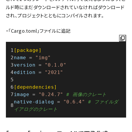
ルド時にまだダウンロードされていなければダウンロード
され、プロジェクトとともにコンパイルされます。
・「Cargo.toml」ファイルに追記
[package]
name
 = 
"img"
version
 = 
"0.1.0"
edition
 = 
"2021"
[dependencies]
image
 = 
"0.24.7"
# 画像のクレート
native-dialog
 = 
"0.6.4"
# ファイルダ
イアログのクレート