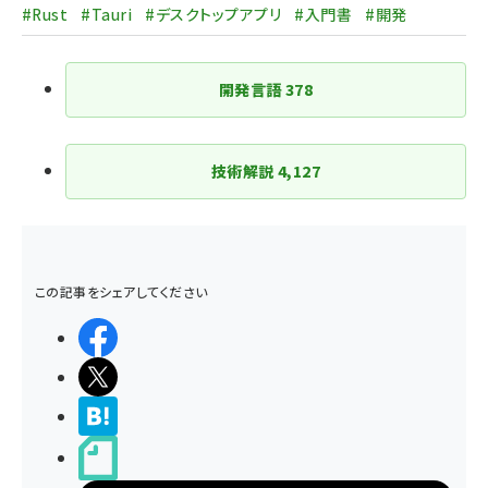
送
#Rust
#Tauri
#デスクトップアプリ
#入門書
#開発
り
開発言語
378
技術解説
4,127
この記事をシェアしてください
シェアする
ポストする
>ブクマする
noteで書く