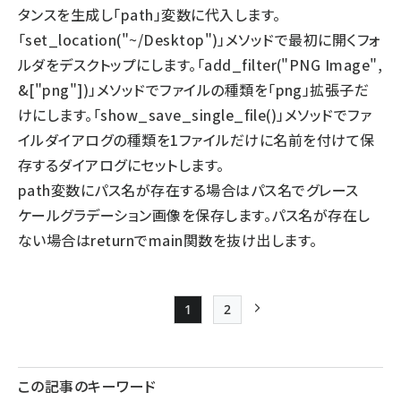
タンスを生成し「path」変数に代入します。
「set_location("~/Desktop")」メソッドで最初に開くフォ
ルダをデスクトップにします。「add_filter("PNG Image",
&["png"])」メソッドでファイルの種類を「png」拡張子だ
けにします。「show_save_single_file()」メソッドでファ
イルダイアログの種類を1ファイルだけに名前を付けて保
存するダイアログにセットします。
path変数にパス名が存在する場合はパス名でグレース
ケールグラデーション画像を保存します。パス名が存在し
ない場合はreturnでmain関数を抜け出します。
1
2
Page
Page
次ページ
ペー
ジ
この記事のキーワード