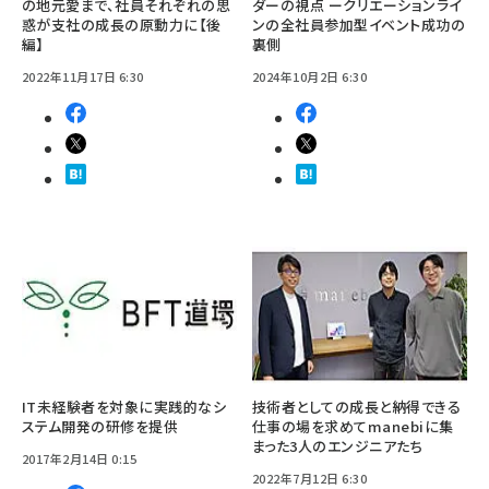
の地元愛まで、社員それぞれの思
ダーの視点 ークリエーションライ
惑が支社の成長の原動力に【後
ンの全社員参加型イベント成功の
編】
裏側
2022年11月17日 6:30
2024年10月2日 6:30
IT未経験者を対象に実践的なシ
技術者としての成長と納得できる
ステム開発の研修を提供
仕事の場を求めてmanebiに集
まった3人のエンジニアたち
2017年2月14日 0:15
2022年7月12日 6:30