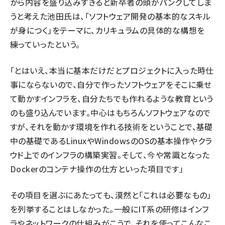
から内容を盛り込みすぎると新卒者の頭がパンクしてしま
うと考えた池田氏は、「ソフトウェア開発の基本的なスキル
が身につく」をテーマに、カリキュラムの具体的な構想を
練っていったという。
「とはいえ、本当に基本だけだとプロジェクトに入った時仕
事にならないので、自分で作ったソフトウェアをそこに乗せ
て動かすインフラを、自分たちでも作れるような教育という
のも盛り込んでいます。中心はもちろんソフトウェアなので
すが、それを動かす環境を作れる技術をということで、基礎
中の基礎であるLinuxやWindowsのOSの基本操作やクラ
ウド上でのインフラの構築実習。そして、今や常識となった
Dockerのコンテナ操作の仕方といった項目です」
その項目を選ぶにあたっても、漠然と「これは必要なもの」
を列挙することはしなかった。一般にIT系の研修はインフ
ラやネットワークの仕組みがこうで、それを使ってこんなこ