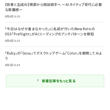
【若者と生成AI】検索から相談相手へ ーAIネイティブ世代に必要
な距離感ー
8月6日 6:30
「今日はなぜか進まなかった」に名前が付いた――New Relicの
OSS「Preflight」がAIコーディングのアンチパターンを検知
8月6日 6:20
「Ruby」の「Gosu」でデスクトップゲーム「Color」を開発してみよ
う
8月5日 6:30
新着記事をもっと見る