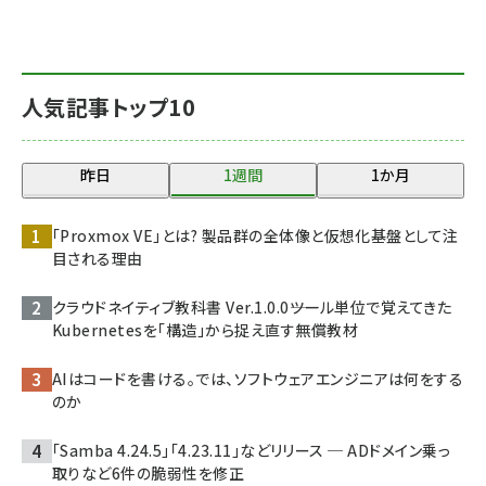
人気記事トップ10
昨日
1週間
1か月
「Proxmox VE」とは? 製品群の全体像と仮想化基盤として注
目される理由
クラウドネイティブ教科書 Ver.1.0.0――ツール単位で覚えてきた
Kubernetesを「構造」から捉え直す無償教材
AIはコードを書ける。では、ソフトウェアエンジニアは何をする
のか
「Samba 4.24.5」「4.23.11」などリリース ─ ADドメイン乗っ
取りなど6件の脆弱性を修正