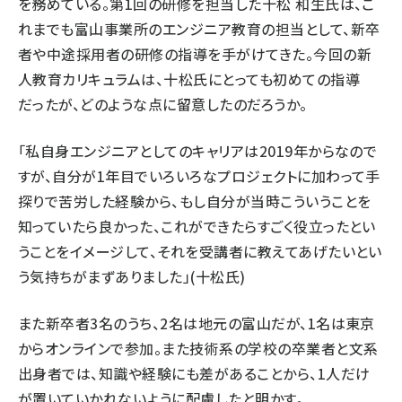
を務めている。第1回の研修を担当した十松 和生氏は、こ
れまでも富山事業所のエンジニア教育の担当として、新卒
者や中途採用者の研修の指導を手がけてきた。今回の新
人教育カリキュラムは、十松氏にとっても初めての指導
だったが、どのような点に留意したのだろうか。
「私自身エンジニアとしてのキャリアは2019年からなので
すが、自分が1年目でいろいろなプロジェクトに加わって手
探りで苦労した経験から、もし自分が当時こういうことを
知っていたら良かった、これができたらすごく役立ったとい
うことをイメージして、それを受講者に教えてあげたいとい
う気持ちがまずありました」(十松氏)
また新卒者3名のうち、2名は地元の富山だが、1名は東京
からオンラインで参加。また技術系の学校の卒業者と文系
出身者では、知識や経験にも差があることから、1人だけ
が置いていかれないように配慮したと明かす。