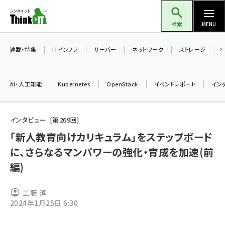
メ
Think IT（シンクイット）
イ
検索
MENU
ン
コ
連載・特集
ITインフラ
サーバー
ネットワーク
ストレージ
ン
テ
AI・人工知能
Kubernetes
OpenStack
イベントレポート
イン
ン
ツ
ai (2493)
に
インタビュー
第
269
回
加藤銘のチーム貢献～仲間と築いた勝利の絆～ (2314)
移
「新人教育向けカリキュラム」をステップボード
動
に、さらなるマンパワーの強化・育成を加速(前
iot女子会 (2279)
編)
北海道をのんびり旅する晴山佳須夫のヒント集！ (2034)
drupal (1955)
工藤 淳
2024年1月25日 6:30
genai (1483)
abc123 (1358)