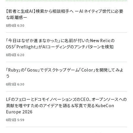
【若者と生成AI】検索から相談相手へ ーAIネイティブ世代に必要
な距離感ー
8月6日 6:30
「今日はなぜか進まなかった」に名前が付いた――New Relicの
OSS「Preflight」がAIコーディングのアンチパターンを検知
8月6日 6:20
「Ruby」の「Gosu」でデスクトップゲーム「Color」を開発してみよ
う
8月5日 6:30
LFのフェローとドコモイノベーションズのCEO、オープンソースへの
貢献を増やすためのアイデアを語る＆写真で見るKubeCon
Europe 2026
8月5日 5:59