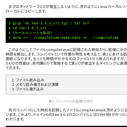
まずはネットワークI/Oが発生しないように、次のようにLinuxカーネルソ
ローカルにコピーします。
$ gzip -dc xen-3.0.3_src.tgz | tar xvf
$ cd xen-3.0.3_src
$ (カーネルソースを取得)
$ date >> ../compiletime;make;date >> ../compiletime
このようにしてファイルcompiletimeに記録された時刻から、処理にか
時間を算出します。コンパイルという作業の特性を考えると、表1にあげる
連続になります。もっとも時間がかかるのはファイルI/Oと考えられますが、
ルI/Oの性能は、非同期I/Oで実施すると実I/Oが発生するタイミングに差
てきます。
ファイル読み込み
メモリ読み書きおよび演算
ファイル書き込み
表1：コンパイルの処理の流れ
先のコンパイルした時刻を記録したファイルcompiletimeは次のように
います。これより、ドメイン0のXen 3.0.3のコンパイルには59分9秒かかった
わかります。