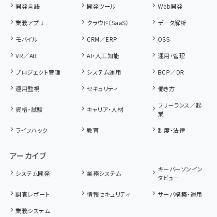
開発言語
開発ツール
Web開発
業務アプリ
クラウド（SaaS）
データ解析
モバイル
CRM／ERP
OSS
VR／AR
AI・人工知能
運用・管理
プロジェクト管理
システム運用
BCP／DR
運用監視
セキュリティ
働き方
フリーランス／起
資格・試験
キャリア・人材
業
ライフハック
教育
制度・法律
アーカイブ
キーパーソンイン
システム開発
業務システム
タビュー
調査レポート
情報セキュリティ
サーバ構築・運用
業務システム