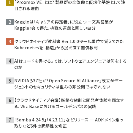
「Proxmox VE」とは? 製品群の全体像と仮想化基盤として注
目される理由
Kaggleは「キャリアの再定義」に役立つ ー文系営業が
Kaggler会で得た、挑戦の連鎖と新しい自分
クラウドネイティブ教科書 Ver.1.0.0――ツール単位で覚えてきた
Kubernetesを「構造」から捉え直す無償教材
AIはコードを書ける。では、ソフトウェアエンジニアは何をする
のか
NVIDIAら37社が「Open Secure AI Alliance」設立――AIエー
ジェントのセキュリティは重みの非公開では守れない
【クラウドネイティブ会議】厳格な統制と開発者体験を両立す
る、Wiz Baseにおけるゴールデンパスの実践
「Samba 4.24.5」「4.23.11」などリリース ─ ADドメイン乗っ
取りなど6件の脆弱性を修正