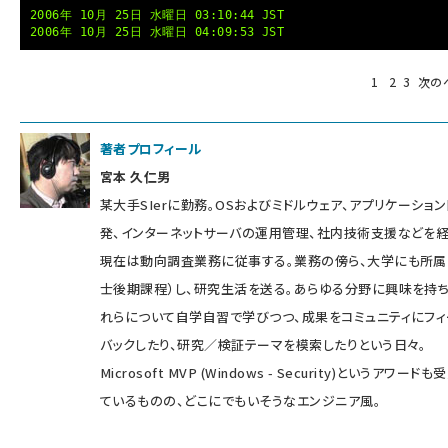
2006年 10月 25日 水曜日 03:10:44 JST
2006年 10月 25日 水曜日 04:09:53 JST
1
2
3
次の
著者プロフィール
宮本 久仁男
某大手SIerに勤務。OSおよびミドルウェア、アプリケーショ
発、インターネットサーバの運用管理、社内技術支援などを経
現在は動向調査業務に従事する。業務の傍ら、大学にも所属
士後期課程）し、研究生活を送る。あらゆる分野に興味を持ち
れらについて自学自習で学びつつ、成果をコミュニティにフィ
バックしたり、研究／検証テーマを模索したりという日々。
Microsoft MVP (Windows - Security)というアワードも
ているものの、どこにでもいそうなエンジニア風。