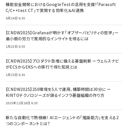
機能安全開発におけるGoogleTestの活用を支援!「Parasoft
C/C++test CT」で実現する効率化＆AI連携
4月14日 6:30
【CNDW2025】Grafanaが明かす「オブザーバビリティの哲学」ー
最小限の労力で実用的なインサイトを得るには
1月23日 6:30
【CNDW2025】プロダクト急増に備える基盤刷新 ーウェルスナビ
がECSからEKSへの移行で得た知見とは
1月15日 6:30
【CNDW2025】250環境を5人で運用、構築時間は30分に ー
KINTOテクノロジーズが語るインフラ基盤組織の作り方
2025年12月18日 6:30
新たな自動化で熱視線！ AIエージェントの「推論能力」を支える2
つのコンポーネントとは？