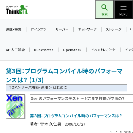
メ
Think IT（シンクイット）
イ
検索
MENU
ン
コ
連載・特集
ITインフラ
サーバー
ネットワーク
ストレージ
ン
テ
AI・人工知能
Kubernetes
OpenStack
イベントレポート
イン
ン
ツ
ai (2480)
第3回：プログラムコンパイル時のパフォーマ
に
加藤銘のチーム貢献～仲間と築いた勝利の絆～ (2304)
移
ンスは？ (1/3)
動
＞
TOP
サーバ構築・運用
＞ はじめに
iot女子会 (2263)
Xenのパフォーマンステスト 〜どこまで性能がでるの？
北海道をのんびり旅する晴山佳須夫のヒント集！ (2017)
drupal (1940)
第３回：プログラムコンパイル時のパフォーマンスは？
genai (1473)
著者：
宮本 久仁男
2006/10/27
ai crunch (1347)
1
2
3
次の