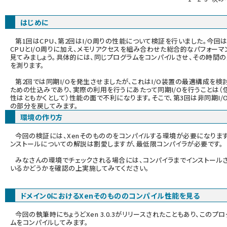
abc123 (1346)
はじめに
第1回はCPU、第2回はI/O周りの性能について検証を行いました。今回は
CPUとI/O周りに加え、メモリアクセスを組み合わせた総合的なパフォーマ
見てみましょう。具体的には、同じプログラムをコンパイルさせ、その時間
を測ります。
第2回では同期I/Oを発生させましたが、これはI/O装置の最適構成を検
ための仕込みであり、実際の利用を行うにあたって同期I/Oを行うことは（
性はともかくとして）性能の面で不利になります。そこで、第3回は非同期I/
の部分を戻してみます。
環境の作り方
今回の検証には、Xenそのもののをコンパイルする環境が必要になります
ンストールについての解説は割愛しますが、最低限コンパイラが必要です。
みなさんの環境でチェックされる場合には、コンパイラまでインストール
いるかどうかを確認の上実施してみてください。
ドメイン0におけるXenそのもののコンパイル性能を見る
今回の執筆時にちょうどXen 3.0.3がリリースされたこともあり、このプロ
ムをコンパイルしてみます。