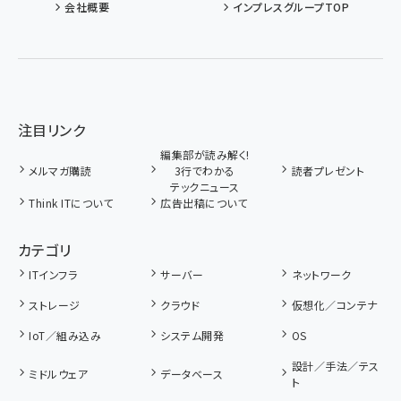
会社概要
インプレスグループTOP
注目リンク
編集部が読み解く!
メルマガ購読
3行でわかる
読者プレゼント
テックニュース
Think ITについて
広告出稿について
カテゴリ
ITインフラ
サーバー
ネットワーク
ストレージ
クラウド
仮想化／コンテナ
IoT／組み込み
システム開発
OS
設計／手法／テス
ミドルウェア
データベース
ト