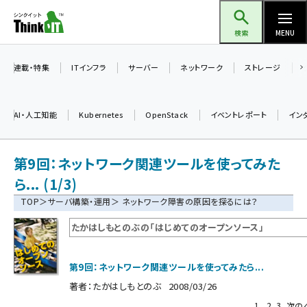
メ
Think IT（シンクイット）
イ
検索
MENU
ン
コ
連載・特集
ITインフラ
サーバー
ネットワーク
ストレージ
ン
テ
AI・人工知能
Kubernetes
OpenStack
イベントレポート
イン
ン
ツ
ai (2486)
第9回：ネットワーク関連ツールを使ってみた
に
加藤銘のチーム貢献～仲間と築いた勝利の絆～ (2308)
移
ら... (1/3)
動
TOP
＞
サーバ構築・運用
＞ ネットワーク障害の原因を探るには？
iot女子会 (2273)
たかはしもとのぶの「はじめてのオープンソース」
北海道をのんびり旅する晴山佳須夫のヒント集！ (2025)
drupal (1947)
第9回：ネットワーク関連ツールを使ってみたら...
genai (1477)
著者：
たかはしもとのぶ
2008/03/26
abc123 (1352)
1
2
3
次の