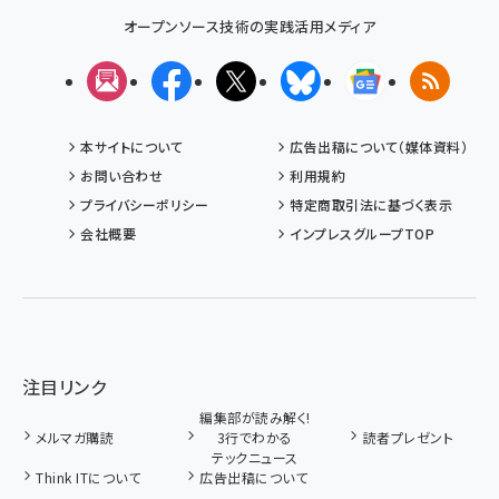
オープンソース技術の実践活用メディア
メルマガ
Facebook
X(エックス)
Bluesky
Googleニュ
RSS
本サイトについて
広告出稿について（媒体資料）
お問い合わせ
利用規約
プライバシーポリシー
特定商取引法に基づく表示
会社概要
インプレスグループTOP
注目リンク
編集部が読み解く!
メルマガ購読
3行でわかる
読者プレゼント
テックニュース
Think ITについて
広告出稿について