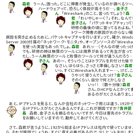
森君
うーん、困った。どこに障害が発生しているのか調べるツー
ハードウェアって、恐ろしく値段が高そうだ…。
金子さ
ん
「Wireshark」のこと、習ったでしょう？
森
君
「わいやしゃーく？」それ、なんで
金子さん
「パケットキャプチャ」っ
研修の最後の頃に習ってるわよね。
トワーク障害の原因がわからない場
原因を突き止めるために、パケットキャプチャを行います」って。確か、Windo
Server 2003付属の「ネットワーク・モニタ」や、オープンソースの「Wiresha
を使った実習もあったでしょ。
森君
あれっ…（そんなの使ったっけ
でも、研修の時は無償のツールには限界があるって先生が言って
たし、うーん無償のツールと有償のツールって何が違うんだろう…
子さん
あのー、そういうことはトラブルを片付けた後で
なさい。ほらほら、さっさと準備しなさい！
森君
いっ、すぐにWireshark入れますー…。けど、
うやって使うんでしたっけ？
金子さん
そのくらい、自分で何とかしなさ
いっ！！
（数十分後）
森君
さん、DHCPなんとかって
あるのがたくさんありまし
あと、IPアドレスを見ると、なんか会社のネットワーク用とは違う、192か
るIPアドレスがたくさんあるんですよ、これが原因ですか？
青井部
長
森君、金子さんを頼るのもいいですが、今日は客先のトラブル
をお願いしていますので、勘弁してあげてください。
さて、森君が言うように、192から始まるIPアドレスは社内で使っていませ
ら、それが原因でしょうね。すぐに直す必要があるので、少しヒントを出しま