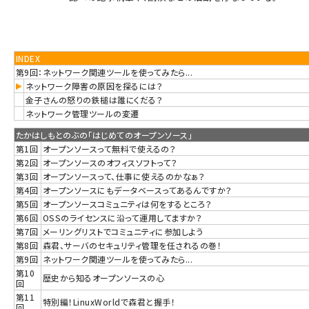
INDEX
第9回：ネットワーク関連ツールを使ってみたら...
ネットワーク障害の原因を探るには？
金子さんの怒りの鉄槌は誰にくだる？
ネットワーク管理ツールの変遷
たかはしもとのぶの「はじめてのオープンソース」
第1回
オープンソースって無料で使えるの？
第2回
オープンソースのオフィスソフトって？
第3回
オープンソースって、仕事に使えるのかなぁ？
第4回
オープンソースにもデータベースってあるんですか？
第5回
オープンソースコミュニティは何をするところ？
第6回
OSSのライセンスに沿って運用してますか？
第7回
メーリングリストでコミュニティに参加しよう
第8回
森君、サーバのセキュリティ管理を任されるの巻！
第9回
ネットワーク関連ツールを使ってみたら...
第10
歴史から知るオープンソースの心
回
第11
特別編！LinuxWorldで森君と握手！
回