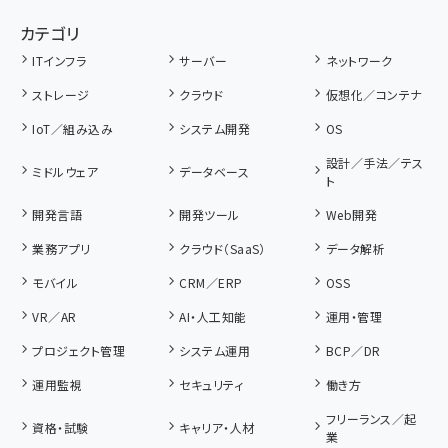
カテゴリ
ITインフラ
サーバー
ネットワーク
ストレージ
クラウド
仮想化／コンテナ
IoT／組み込み
システム開発
OS
設計／手法／テス
ミドルウェア
データベース
ト
開発言語
開発ツール
Web開発
業務アプリ
クラウド（SaaS）
データ解析
モバイル
CRM／ERP
OSS
VR／AR
AI・人工知能
運用・管理
プロジェクト管理
システム運用
BCP／DR
運用監視
セキュリティ
働き方
フリーランス／起
資格・試験
キャリア・人材
業