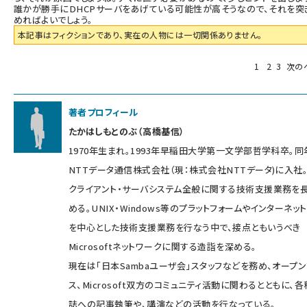
誰かが勝手にDHCPサーバをあげている可能性が高そうなので、それを突
めればよいでしょう。
本記事はフィクションであり、実在の人物には一切関係ありません。
1
2
3
次の
著者プロフィール
たかはしもとのぶ（高橋基信）
1970年生まれ。1993年早稲田大学第一文学部哲学科卒。同
NTTデータ通信株式会社（現：株式会社NTTデータ)に入社
クライアント・サーバシステム全般に関する技術支援業務を
める。UNIX・Windows等のプラットフォームやインターネッ
を中心とした技術支援業務を行なう中で、接点ともいうべき
Microsoftネットワークに関する造詣を深める。
現在は「日本Sambaユーザ会」スタッフなどを務め、オープ
ス、Microsoft双方のコミュニティ活動に関わるとともに、
誌への記事執筆や、講演などの活動を行なっている。