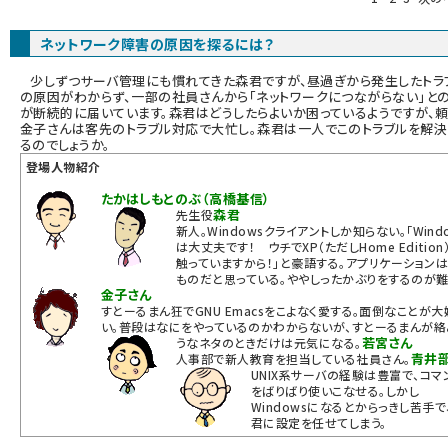
ai crunch (1348)
ネットワーク障害の原因を探るには？
少しずつサーバ管理にも慣れてきた森君ですが、昼過ぎから発生したトラ
の原因がわからず、一部の社員さんから「ネットワークにつながらない」と
が断続的に届いています。森君はどうしたらよいか困っているようですが、
金子さんは客先のトラブル対応で大忙し。森君は一人でこのトラブルを解決
るのでしょうか。
登場人物紹介
たかはしもとのぶ（高橋基信）
森君
先生役
新人。Windowsクライアントしか知らない。「Wind
は大丈夫です！ ウチでXP（ただしHome Edition
触っていますから！」と豪語する。アプリケーション
ものだと思っている。ややしったかぶりをするのが難
金子さん
すとーるまん狂でGNU Emacsをこよなく愛する。面倒なことが大
い。普段はなにをやっているのかわからないが、すとーるまんが絡
若宮さん
うなネタのときだけは元気になる。
青井
人事部で新人教育を担当している社員さん。
UNIX系サーバの経験は豊富で、コマ
をばりばり使いこなせる。しかし
Windowsになるとからっきし苦手で
君に設定を任せてしまう。