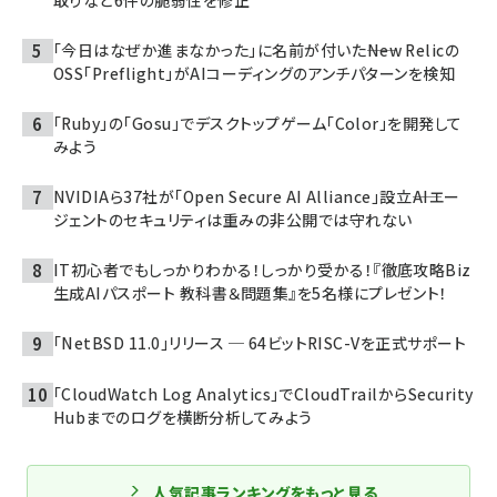
取りなど6件の脆弱性を修正
「今日はなぜか進まなかった」に名前が付いた――New Relicの
OSS「Preflight」がAIコーディングのアンチパターンを検知
「Ruby」の「Gosu」でデスクトップゲーム「Color」を開発して
みよう
NVIDIAら37社が「Open Secure AI Alliance」設立――AIエー
ジェントのセキュリティは重みの非公開では守れない
IT初心者でもしっかりわかる！しっかり受かる！『徹底攻略Biz
生成AIパスポート 教科書＆問題集』を5名様にプレゼント！
「NetBSD 11.0」リリース ─ 64ビットRISC-Vを正式サポート
「CloudWatch Log Analytics」でCloudTrailからSecurity
Hubまでのログを横断分析してみよう
人気記事ランキングをもっと見る