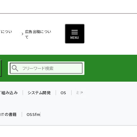
ITについ
広告出稿につい
て
MENU
T／組み込み
システム開発
OS
ミドルウェア
データベース
ai (2475)
加藤銘のチーム貢献～
k ITの書籍
OSSfm
仲間と築いた勝利の絆～
(2297)
iot女子会 (2248)