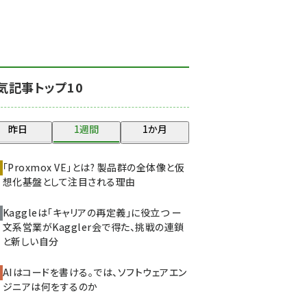
北海道をのんびり旅する
晴山佳須夫のヒント集！
(2008)
drupal (1929)
気記事トップ10
genai (1468)
abc123 (1341)
昨日
1週間
1か月
ai crunch (1340)
「Proxmox VE」とは? 製品群の全体像と仮
想化基盤として注目される理由
Kaggleは「キャリアの再定義」に役立つ ー
文系営業がKaggler会で得た、挑戦の連鎖
と新しい自分
AIはコードを書ける。では、ソフトウェアエン
ジニアは何をするのか