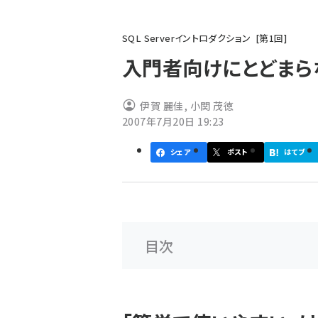
パ
SQL Serverイントロダクション
第
1
回
ン
入門者向けにとどまらない
く
ず
伊賀 麗佳
,
小関 茂徳
2007年7月20日 19:23
シェア
ポスト
はてブ
目次