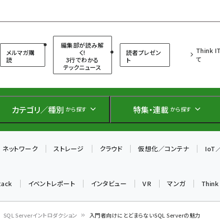
（シンクイット）
編集部が読み解
Think 
メルマガ購
く!
読者プレゼン
て
読
3行でわかる
ト
テックニュース
カテゴリ／種別
特集・連載
から探す
から探す
ネットワーク
ストレージ
クラウド
仮想化／コンテナ
Io
tack
イベントレポート
インタビュー
VR
マンガ
Thin
SQL Serverイントロダクション
入門者向けにとどまらないSQL Serverの魅力