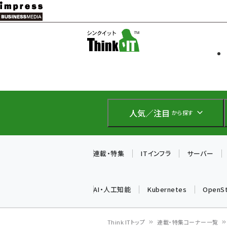
メ
イ
ソフト開発
Think IT
ン
企業IT
コ
製品導入
ン
Web担当者
EC担当者
テ
IoT・AI
ン
DCクラウド
人気／注目
から探す
研究・調査
ツ
エネルギー
に
ドローン
移
連載・特集
ITインフラ
サーバー
教育講座
動
AI・人工知能
Kubernetes
OpenS
Think ITトップ
連載・特集コーナー一覧