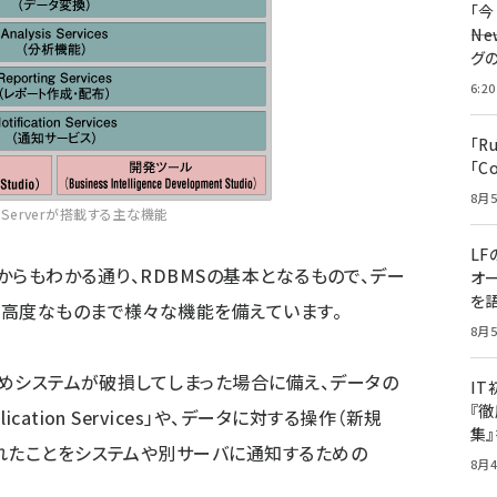
「
――
グ
6:20
「R
「C
8月5
L Serverが搭載する主な機能
LF
その言葉からもわかる通り、RDBMSの基本となるもので、デー
オ
を語
ら高度なものまで様々な機能を備えています。
8月5
めシステムが破損してしまった場合に備え、データの
I
『徹
ation Services」や、データに対する操作（新規
集
れたことをシステムや別サーバに通知するための
8月4