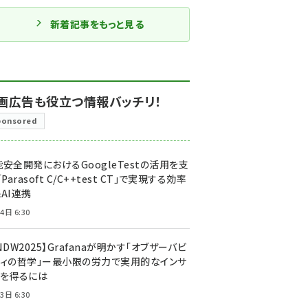
新着記事をもっと見る
画広告も役立つ情報バッチリ！
ponsored
安全開発におけるGoogleTestの活用を支
「Parasoft C/C++test CT」で実現する効率
AI連携
4日 6:30
NDW2025】Grafanaが明かす「オブザーバビ
ティの哲学」ー最小限の労力で実用的なインサ
トを得るには
3日 6:30