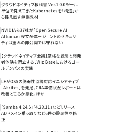
クラウドネイティブ教科書 Ver.1.0.0――ツール
単位で覚えてきたKubernetesを「構造」か
ら捉え直す無償教材
NVIDIAら37社が「Open Secure AI
Alliance」設立――AIエージェントのセキュリ
ティは重みの非公開では守れない
【クラウドネイティブ会議】厳格な統制と開発
者体験を両立する、Wiz Baseにおけるゴー
ルデンパスの実践
LFがOSSの脆弱性協調対応イニシアティブ
「Akrites」を発足、CRA準備状況レポートは
改善どころか悪化、ほか
「Samba 4.24.5」「4.23.11」などリリース ─
ADドメイン乗っ取りなど6件の脆弱性を修
正