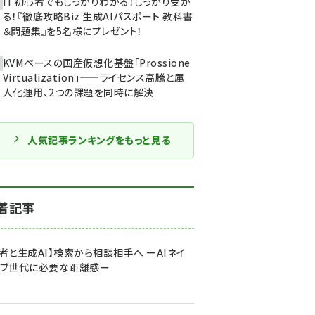
IT初心者でもしっかりわかる！しっかり受か
る！『徹底攻略Biz 生成AIパスポート 教科書
＆問題集』を5名様にプレゼント！
KVMベースの国産仮想化基盤「Prossione
Virtualization」——ライセンス高騰と属
人化運用、2つの課題を同時に解決
人気記事ランキングをもっと見る
着記事
者と生成AI】検索から相談相手へ ーAIネイ
ィブ世代に必要な距離感ー