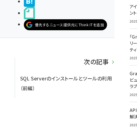
>ブクマする
アイ
noteで書く
ン
202
優先するニュース提供元にThink ITを追加
「G
リ
ティ
202
次の記事
Gr
SQL Serverのインストールとツールの利用
ビ
ラ
（前編）
202
AP
解
202