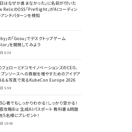
今日はなぜか進まなかった」に名前が付いた
New RelicのOSS「Preflight」がAIコーディン
のアンチパターンを検知
uby」の「Gosu」でデスクトップゲーム
olor」を開発してみよう
日 6:30
のフェローとドコモイノベーションズのCEO、
ープンソースへの貢献を増やすためのアイデア
る＆写真で見るKubeCon Europe 2026
日 5:59
T初心者でもしっかりわかる！しっかり受かる！
底攻略Biz 生成AIパスポート 教科書＆問題
』を5名様にプレゼント！
日 10:00