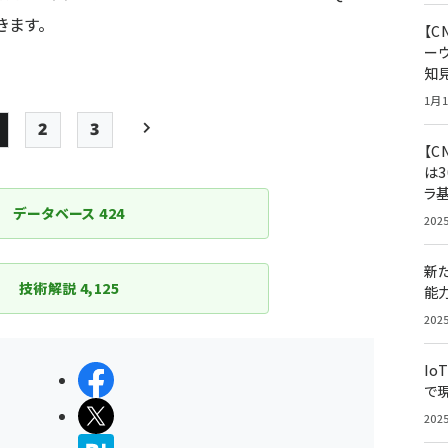
きます。
【
ー
知
1月1
2
3
Page
Page
Page
次ページ
【C
は3
ペー
ラ
ジ
データベース
424
202
送
り
新
技術解説
4,125
能
202
Io
シェアする
で
ポストする
202