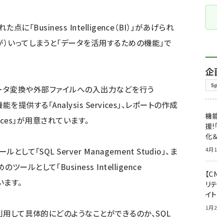
点に「Business Intelligence（BI）」があげられ
が）いってしまうと「データを活用するための機能」で
企
S
り、データ変換や外部ファイルへの入出力などを行う
分析機能を提供する「Analysis Services」、レポートの作成
機能
vices」が用意されています。
援!
化＆
SQL Server Management Studio」、ま
4月1
として「Business Intelligence
【C
ています。
リ
イ
1月2
用して具体的にどのようなことができるのか、SQL