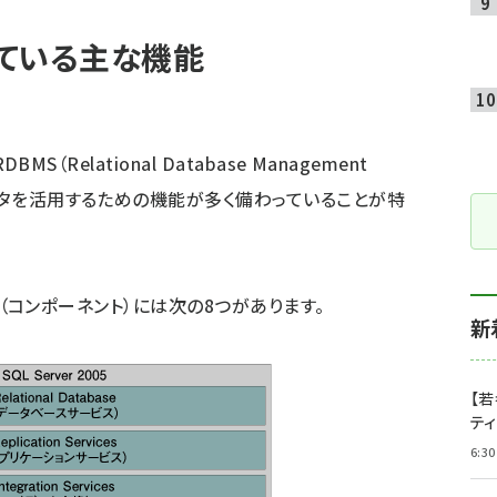
載している主な機能
S（Relational Database Management
データを活用するための機能が多く備わっていることが特
能（コンポーネント）には次の8つがあります。
新
【若
テ
6:30