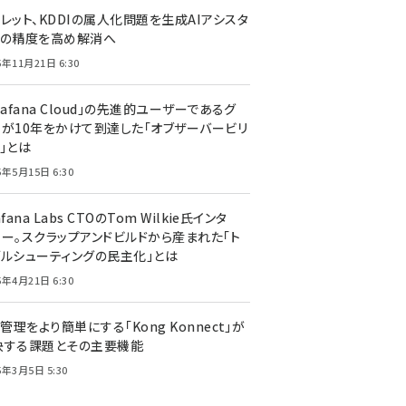
レット、KDDIの属人化問題を生成AIアシスタ
トの精度を高め解消へ
5年11月21日 6:30
rafana Cloud」の先進的ユーザーであるグ
ーが10年をかけて到達した「オブザーバービリ
」とは
5年5月15日 6:30
afana Labs CTOのTom Wilkie氏インタ
ュー。スクラップアンドビルドから産まれた「ト
ブルシューティングの民主化」とは
5年4月21日 6:30
I管理をより簡単にする「Kong Konnect」が
決する課題とその主要機能
5年3月5日 5:30