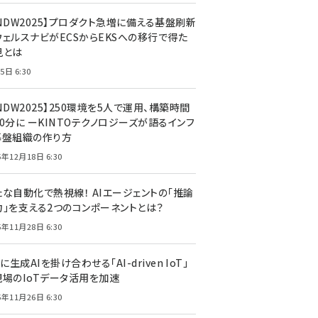
CNDW2025】プロダクト急増に備える基盤刷新
ウェルスナビがECSからEKSへの移行で得た
見とは
5日 6:30
NDW2025】250環境を5人で運用、構築時間
0分に ーKINTOテクノロジーズが語るインフ
基盤組織の作り方
5年12月18日 6:30
たな自動化で熱視線！ AIエージェントの「推論
力」を支える2つのコンポーネントとは？
5年11月28日 6:30
Tに生成AIを掛け合わせる「AI-driven IoT」
現場のIoTデータ活用を加速
5年11月26日 6:30