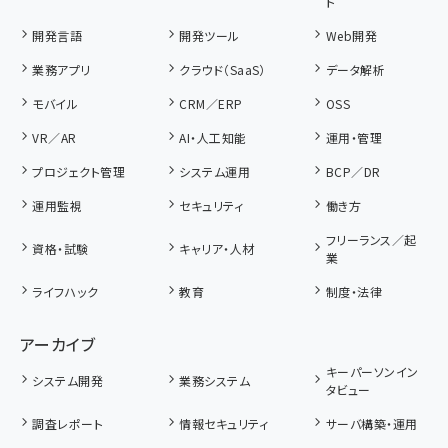
ト
開発言語
開発ツール
Web開発
業務アプリ
クラウド（SaaS）
データ解析
モバイル
CRM／ERP
OSS
VR／AR
AI・人工知能
運用・管理
プロジェクト管理
システム運用
BCP／DR
運用監視
セキュリティ
働き方
フリーランス／起
資格・試験
キャリア・人材
業
ライフハック
教育
制度・法律
アーカイブ
キーパーソンイン
システム開発
業務システム
タビュー
調査レポート
情報セキュリティ
サーバ構築・運用