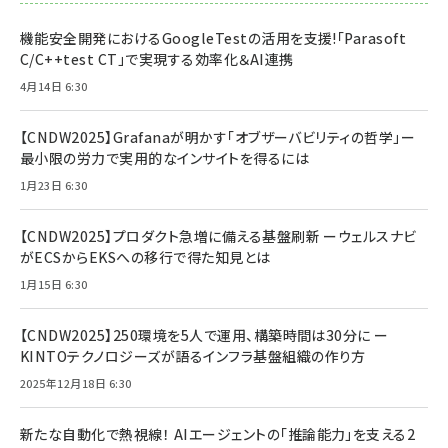
機能安全開発におけるGoogleTestの活用を支援!「Parasoft
C/C++test CT」で実現する効率化＆AI連携
4月14日 6:30
【CNDW2025】Grafanaが明かす「オブザーバビリティの哲学」ー
最小限の労力で実用的なインサイトを得るには
1月23日 6:30
【CNDW2025】プロダクト急増に備える基盤刷新 ーウェルスナビ
がECSからEKSへの移行で得た知見とは
1月15日 6:30
【CNDW2025】250環境を5人で運用、構築時間は30分に ー
KINTOテクノロジーズが語るインフラ基盤組織の作り方
2025年12月18日 6:30
新たな自動化で熱視線！ AIエージェントの「推論能力」を支える2