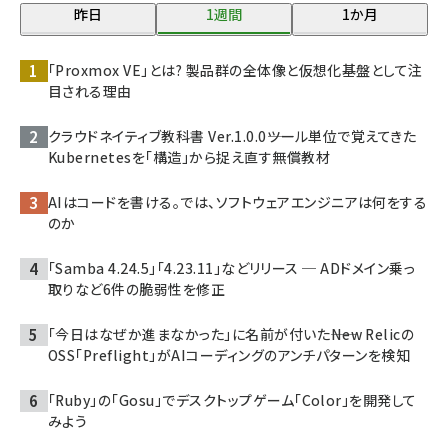
昨日
1週間
1か月
「Proxmox VE」とは? 製品群の全体像と仮想化基盤として注
目される理由
クラウドネイティブ教科書 Ver.1.0.0――ツール単位で覚えてきた
Kubernetesを「構造」から捉え直す無償教材
AIはコードを書ける。では、ソフトウェアエンジニアは何をする
のか
「Samba 4.24.5」「4.23.11」などリリース ─ ADドメイン乗っ
取りなど6件の脆弱性を修正
「今日はなぜか進まなかった」に名前が付いた――New Relicの
OSS「Preflight」がAIコーディングのアンチパターンを検知
「Ruby」の「Gosu」でデスクトップゲーム「Color」を開発して
みよう