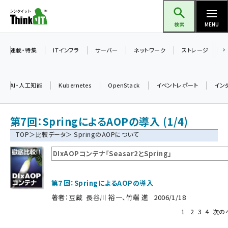
メ
Think IT（シンクイット）
イ
検索
MENU
ン
コ
連載・特集
ITインフラ
サーバー
ネットワーク
ストレージ
ン
テ
AI・人工知能
Kubernetes
OpenStack
イベントレポート
イン
ン
ツ
ai (2486)
第7回：SpringによるAOPの導入 (1/4)
に
加藤銘のチーム貢献～仲間と築いた勝利の絆～ (2308)
移
TOP
＞
比較データ
＞ SpringのAOPについて
動
iot女子会 (2273)
DIxAOPコンテナ「Seasar2とSpring」
北海道をのんびり旅する晴山佳須夫のヒント集！ (2025)
第７回：SpringによるAOPの導入
drupal (1947)
著者：
豆蔵 長谷川 裕一、竹端 進
2006/1/18
genai (1477)
1
2
3
4
次の
abc123 (1352)