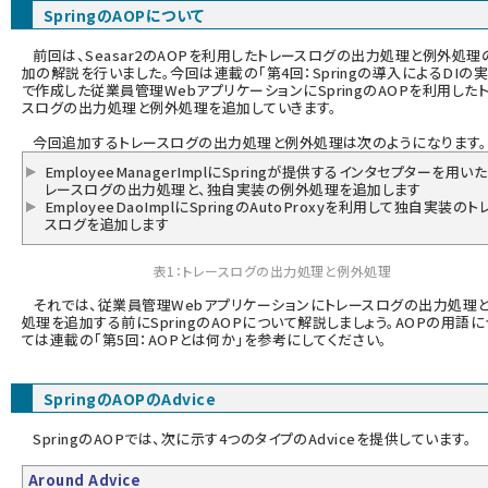
SpringのAOPについて
ai crunch (1348)
前回は、Seasar2のAOPを利用したトレースログの出力処理と例外処理
加の解説を行いました。今回は連載の「
第4回：Springの導入によるDIの
で作成した従業員管理WebアプリケーションにSpringのAOPを利用した
スログの出力処理と例外処理を追加していきます。
今回追加するトレースログの出力処理と例外処理は次のようになります。
EmployeeManagerImplにSpringが提供するインタセプターを用いた
レースログの出力処理と、独自実装の例外処理を追加します
EmployeeDaoImplにSpringのAutoProxyを利用して独自実装のト
スログを追加します
表1：トレースログの出力処理と例外処理
それでは、従業員管理Webアプリケーションにトレースログの出力処理
処理を追加する前にSpringのAOPについて解説しましょう。AOPの用語に
ては連載の「
第5回：AOPとは何か
」を参考にしてください。
SpringのAOPのAdvice
SpringのAOPでは、次に示す4つのタイプのAdviceを提供しています。
Around Advice