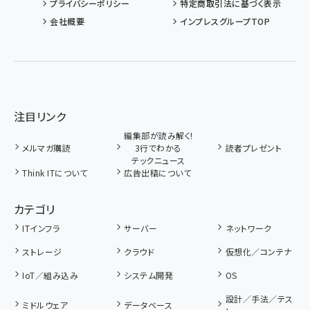
プライバシーポリシー
特定商取引法に基づく表示
会社概要
インプレスグループTOP
注目リンク
編集部が読み解く!
メルマガ購読
3行でわかる
読者プレゼント
テックニュース
Think ITについて
広告出稿について
カテゴリ
ITインフラ
サーバー
ネットワーク
ストレージ
クラウド
仮想化／コンテナ
IoT／組み込み
システム開発
OS
設計／手法／テス
ミドルウェア
データベース