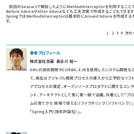
前回のSeasar2で解説したようにMethodInterceptorを利用すること
Before AdviceやAfter Adviceなども工夫次第で作成することもできま
SpringではMethodInterceptorは基本的にAround Adviceを作成す
す。
1
2
3
4
次の
著者プロフィール
株式会社豆蔵 長谷川 裕一
XMLの技術開発やCORBA、EJBを使用したシステム開発な
て、現在はアジャイル開発プロセスの導入から工学的なソフ
アプロセスの策定、オープンソースプロダクトに関するコンサ
ント、アーキテクトとして常に第一線で活躍。共著として「プ
ムの育てかた 現場で使えるリファクタリング（ソフトバンク）」
「Spring入門（技術評論社）」。