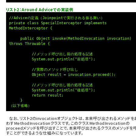
リスト2：Around Adviceでの実装例
//Adviceの定義（Joinpointで実行される振る舞い）
private class SpecialInterceptor implements
MethodInterceptor {
public Object invoke(MethodInvocation invocation)
throws Throwable {
//メソッド呼び出し前の処理を記述
System.out.println("前処理");
//実際のメソッド呼び出し
Object result = invocation.proceed();
//メソッド呼び出し後の処理を記述
System.out.println("後処理");
return result;
}
（以下省略）
なお、リスト2のinvocationオブジェクトは、本来呼び出されるメソッドを
わすMethodInvocationクラスです。このクラスMethodInvocationの
proceedメソッドを呼び出すことで、本来呼び出されるクラスのメソッドを
すことができるような仕組みになっています。