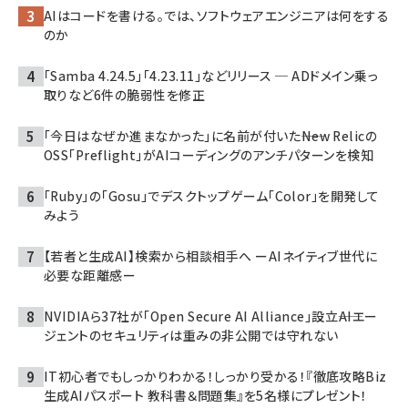
AIはコードを書ける。では、ソフトウェアエンジニアは何をする
のか
「Samba 4.24.5」「4.23.11」などリリース ─ ADドメイン乗っ
取りなど6件の脆弱性を修正
「今日はなぜか進まなかった」に名前が付いた――New Relicの
OSS「Preflight」がAIコーディングのアンチパターンを検知
「Ruby」の「Gosu」でデスクトップゲーム「Color」を開発して
みよう
【若者と生成AI】検索から相談相手へ ーAIネイティブ世代に
必要な距離感ー
NVIDIAら37社が「Open Secure AI Alliance」設立――AIエー
ジェントのセキュリティは重みの非公開では守れない
IT初心者でもしっかりわかる！しっかり受かる！『徹底攻略Biz
生成AIパスポート 教科書＆問題集』を5名様にプレゼント！