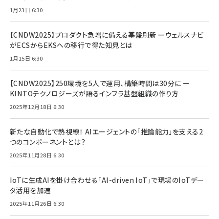
1月23日 6:30
【CNDW2025】プロダクト急増に備える基盤刷新 ーウェルスナビ
がECSからEKSへの移行で得た知見とは
1月15日 6:30
【CNDW2025】250環境を5人で運用、構築時間は30分に ー
KINTOテクノロジーズが語るインフラ基盤組織の作り方
2025年12月18日 6:30
新たな自動化で熱視線！ AIエージェントの「推論能力」を支える2
つのコンポーネントとは？
2025年11月28日 6:30
IoTに生成AIを掛け合わせる「AI-driven IoT」で現場のIoTデー
タ活用を加速
2025年11月26日 6:30