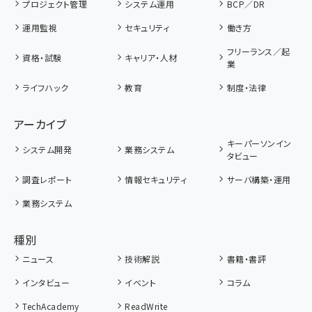
プロジェクト管理
システム運用
BCP／DR
運用監視
セキュリティ
働き方
フリーランス／起
資格・試験
キャリア・人材
業
ライフハック
教育
制度・法律
アーカイブ
キーパーソンイン
システム開発
業務システム
タビュー
調査レポート
情報セキュリティ
サーバ構築・運用
業務システム
種別
ニュース
技術解説
書籍・書評
インタビュー
イベント
コラム
TechAcademy
ReadWrite