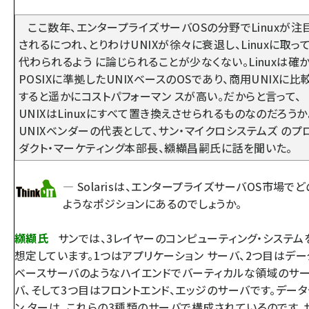
ここ数年、エンタープライズサーバOSの分野でLinuxが注
されるにつれ、とりわけUNIXが徐々に衰退し、Linuxに取っ
代わられるよう に論じられることが少なくない。Linuxは確
POSIXに準拠したUNIXベースのOSであり、商用UNIXに比
すると遥かにコストパフォーマン スが高い。だからと言って、
UNIXはLinuxにすべて置き換えさせられるものなのだろうか
UNIXベンダーの代表として、サン・マイクロシステムズ のプ
ダクト・マーケティング本部長、纐纈昌嗣氏に話を聞いた。
— Solarisは、エンタープライズサーバOS市場でど
ようなポジションにあるのでしょうか。
纐纈氏
サンでは、3レイヤーのコンピューティング・システム
想定しています。1つはアプリケーション サーバ、2つ目はデー
ベースサーバのようなハイエンドでバーティカルな領域のサ
バ、そして3つ目はフロントエンド、エッジのサーバです。データ
ン ターは、これらの3種類のサーバで構成されているのです。