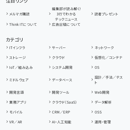
注目リンク
編集部が読み解く!
メルマガ購読
3行でわかる
読者プレゼント
テックニュース
Think ITについて
広告出稿について
カテゴリ
ITインフラ
サーバー
ネットワーク
ストレージ
クラウド
仮想化／コンテナ
IoT／組み込み
システム開発
OS
設計／手法／テス
ミドルウェア
データベース
ト
開発言語
開発ツール
Web開発
業務アプリ
クラウド（SaaS）
データ解析
モバイル
CRM／ERP
OSS
VR／AR
AI・人工知能
運用・管理