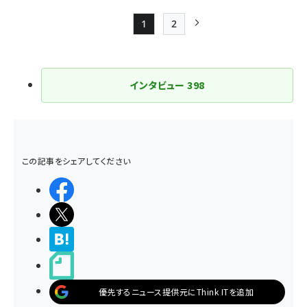
1
2
Page
Page
次ページ
ペー
ジ
インタビュー
398
送
り
この記事をシェアしてください
シェアする
ポストする
>ブクマする
noteで書く
優先するニュース提供元にThink ITを追加