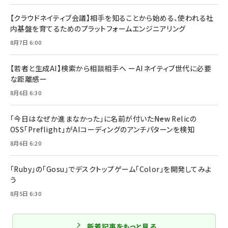
【クラウドネイティブ会議】相手を知ることから始める、使われる社
内基盤を育てるためのプラットフォームエンジニアリング
8月7日 6:00
【若者と生成AI】検索から相談相手へ ーAIネイティブ世代に必要
な距離感ー
8月6日 6:30
「今日はなぜか進まなかった」に名前が付いた――New Relicの
OSS「Preflight」がAIコーディングのアンチパターンを検知
8月6日 6:20
「Ruby」の「Gosu」でデスクトップゲーム「Color」を開発してみよ
う
8月5日 6:30
新着記事をもっと見る