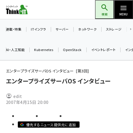
メ
Think IT（シンクイット）
イ
検索
MENU
ン
コ
連載・特集
ITインフラ
サーバー
ネットワーク
ストレージ
ン
テ
AI・人工知能
Kubernetes
OpenStack
イベントレポート
イン
ン
ツ
ai (2504)
に
エンタープライズサーバOS インタビュー
第
3
回
加藤銘のチーム貢献～仲間と築いた勝利の絆～ (2325)
移
エンタープライズサーバOS インタビュー
動
iot女子会 (2290)
edit
北海道をのんびり旅する晴山佳須夫のヒント集！ (2047)
2007年4月15日 20:00
drupal (1963)
genai (1492)
優先するニュース提供元に追加
abc123 (1367)