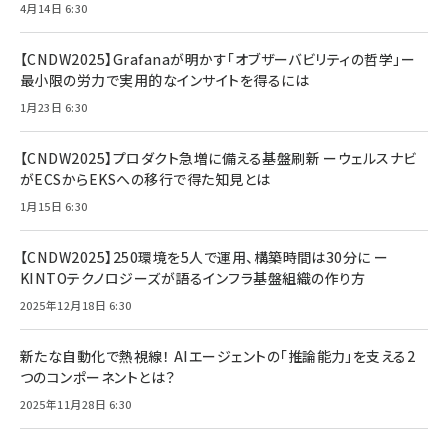
4月14日 6:30
【CNDW2025】Grafanaが明かす「オブザーバビリティの哲学」ー
最小限の労力で実用的なインサイトを得るには
1月23日 6:30
【CNDW2025】プロダクト急増に備える基盤刷新 ーウェルスナビ
がECSからEKSへの移行で得た知見とは
1月15日 6:30
【CNDW2025】250環境を5人で運用、構築時間は30分に ー
KINTOテクノロジーズが語るインフラ基盤組織の作り方
2025年12月18日 6:30
新たな自動化で熱視線！ AIエージェントの「推論能力」を支える2
つのコンポーネントとは？
2025年11月28日 6:30