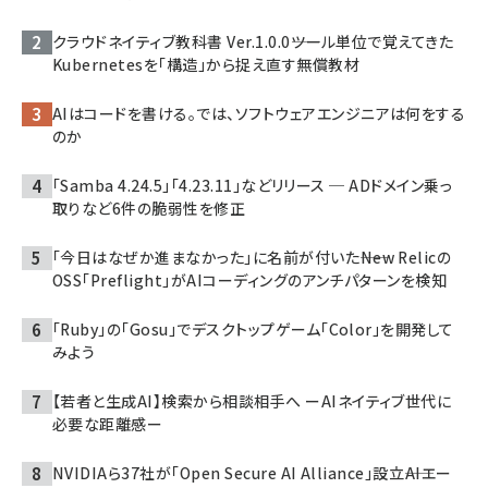
クラウドネイティブ教科書 Ver.1.0.0――ツール単位で覚えてきた
Kubernetesを「構造」から捉え直す無償教材
AIはコードを書ける。では、ソフトウェアエンジニアは何をする
のか
「Samba 4.24.5」「4.23.11」などリリース ─ ADドメイン乗っ
取りなど6件の脆弱性を修正
「今日はなぜか進まなかった」に名前が付いた――New Relicの
OSS「Preflight」がAIコーディングのアンチパターンを検知
「Ruby」の「Gosu」でデスクトップゲーム「Color」を開発して
みよう
【若者と生成AI】検索から相談相手へ ーAIネイティブ世代に
必要な距離感ー
NVIDIAら37社が「Open Secure AI Alliance」設立――AIエー