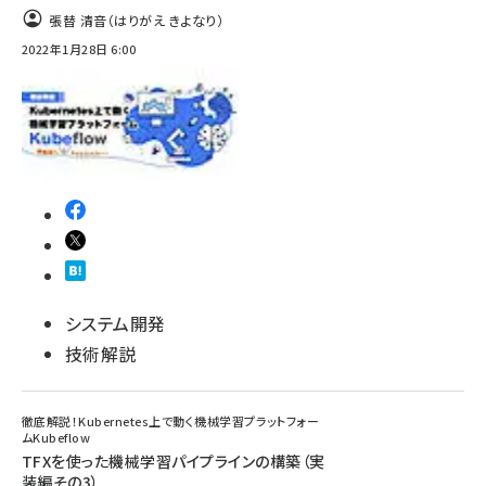
張替 清音（はりがえ きよなり）
2022年1月28日 6:00
システム開発
技術解説
徹底解説！Kubernetes上で動く機械学習プラットフォー
ムKubeflow
TFXを使った機械学習パイプラインの構築（実
装編その3）