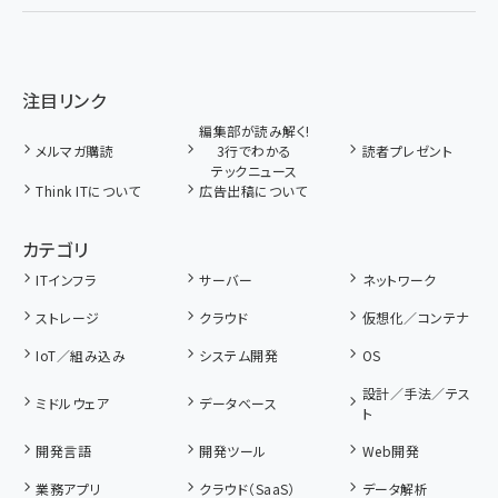
注目リンク
編集部が読み解く!
メルマガ購読
3行でわかる
読者プレゼント
テックニュース
Think ITについて
広告出稿について
カテゴリ
ITインフラ
サーバー
ネットワーク
ストレージ
クラウド
仮想化／コンテナ
IoT／組み込み
システム開発
OS
設計／手法／テス
ミドルウェア
データベース
ト
開発言語
開発ツール
Web開発
業務アプリ
クラウド（SaaS）
データ解析