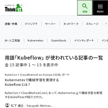
メ
Think IT（シンクイット）
イ
検索
MENU
ン
コ
連載・特集
ITインフラ
サーバー
ネットワーク
ストレージ
ン
テ
AI・人工知能
Kubernetes
OpenStack
イベントレポート
イン
ン
ツ
ai (2504)
用語「Kubeflow」 が使われている記事の一覧
に
加藤銘のチーム貢献～仲間と築いた勝利の絆～ (2325)
移
全 15 記事中 1 ～ 15 を表示中
動
iot女子会 (2290)
KubeCon＋CloudNativeCon Europe 2018レポート
Kubernetesで機械学習を実現する
北海道をのんびり旅する晴山佳須夫のヒント集！ (2047)
Kubeflowとは？
drupal (1963)
KubeCon＋CloudNativeConにおいて、Kubernetes上で機械学習を実現
するKubeflowが紹介された。
genai (1492)
松下 康之 - Yasuyuki Matsus...
abc123 (1367)