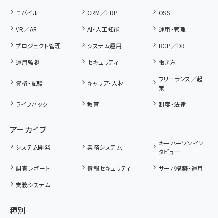
モバイル
CRM／ERP
OSS
VR／AR
AI・人工知能
運用・管理
プロジェクト管理
システム運用
BCP／DR
運用監視
セキュリティ
働き方
フリーランス／起
資格・試験
キャリア・人材
業
ライフハック
教育
制度・法律
アーカイブ
キーパーソンイン
システム開発
業務システム
タビュー
調査レポート
情報セキュリティ
サーバ構築・運用
業務システム
種別