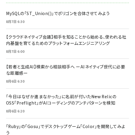
MySQLの「ST_Union()」でポリゴンを合体させてみよう
8月7日 6:30
【クラウドネイティブ会議】相手を知ることから始める、使われる社
内基盤を育てるためのプラットフォームエンジニアリング
8月7日 6:00
【若者と生成AI】検索から相談相手へ ーAIネイティブ世代に必要
な距離感ー
8月6日 6:30
「今日はなぜか進まなかった」に名前が付いた――New Relicの
OSS「Preflight」がAIコーディングのアンチパターンを検知
8月6日 6:20
「Ruby」の「Gosu」でデスクトップゲーム「Color」を開発してみよ
う