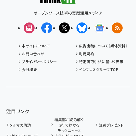
オープンソース技術の実践活用メディア
メルマガ
Facebook
X(エックス)
Bluesky
Googleニュ
RSS
本サイトについて
広告出稿について（媒体資料）
お問い合わせ
利用規約
プライバシーポリシー
特定商取引法に基づく表示
会社概要
インプレスグループTOP
注目リンク
編集部が読み解く!
メルマガ購読
3行でわかる
読者プレゼント
テックニュース
Think ITについて
広告出稿について