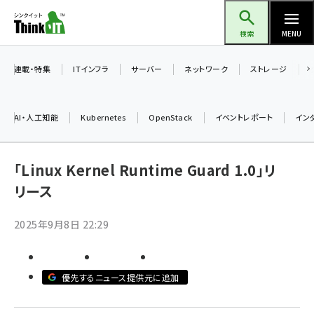
メ
Think IT（シンクイット）
イ
検索
MENU
ン
コ
連載・特集
ITインフラ
サーバー
ネットワーク
ストレージ
ン
テ
AI・人工知能
Kubernetes
OpenStack
イベントレポート
イン
ン
ツ
ai (2513)
に
「Linux Kernel Runtime Guard 1.0」リ
加藤銘のチーム貢献～仲間と築いた勝利の絆～ (2338)
移
リース
動
iot女子会 (2299)
2025年9月8日 22:29
北海道をのんびり旅する晴山佳須夫のヒント集！ (2060)
drupal (1973)
優先するニュース提供元に追加
genai (1501)
abc123 (1376)