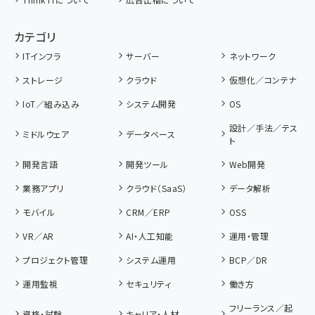
カテゴリ
ITインフラ
サーバー
ネットワーク
ストレージ
クラウド
仮想化／コンテナ
IoT／組み込み
システム開発
OS
設計／手法／テス
ミドルウェア
データベース
ト
開発言語
開発ツール
Web開発
業務アプリ
クラウド（SaaS）
データ解析
モバイル
CRM／ERP
OSS
VR／AR
AI・人工知能
運用・管理
プロジェクト管理
システム運用
BCP／DR
運用監視
セキュリティ
働き方
フリーランス／起
資格・試験
キャリア・人材