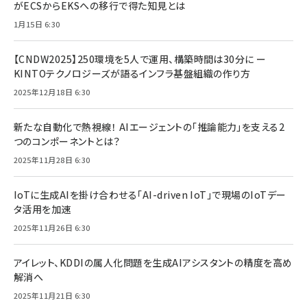
がECSからEKSへの移行で得た知見とは
1月15日 6:30
【CNDW2025】250環境を5人で運用、構築時間は30分に ー
KINTOテクノロジーズが語るインフラ基盤組織の作り方
2025年12月18日 6:30
新たな自動化で熱視線！ AIエージェントの「推論能力」を支える2
つのコンポーネントとは？
2025年11月28日 6:30
IoTに生成AIを掛け合わせる「AI-driven IoT」で現場のIoTデー
タ活用を加速
2025年11月26日 6:30
アイレット、KDDIの属人化問題を生成AIアシスタントの精度を高め
解消へ
2025年11月21日 6:30