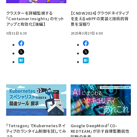
クラスターを詳細監視する
【CNDW2024】クラウドネイティブ
「Container Insights」のセット
を支えるeBPFの実装と技術的背
アップと有効化【後編】
景を深掘り
3月31日 6:30
2025年3月27日 6:00
「Tetragon」でKubernetesネイ
Google DeepMind「CO-
ティブのランタイム制御を試してみ
REDTEAM」が示す自律型脆弱性
よう
診断の未来