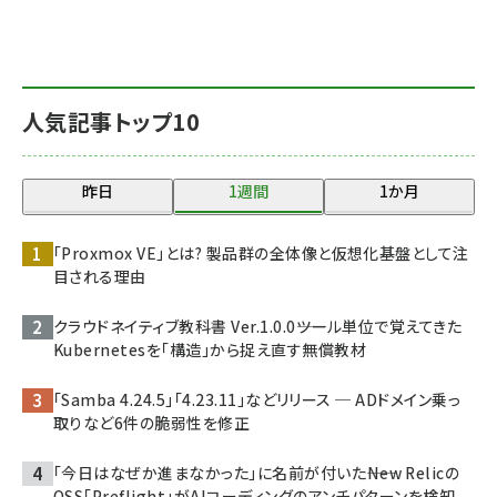
人気記事トップ10
昨日
1週間
1か月
「Proxmox VE」とは? 製品群の全体像と仮想化基盤として注
目される理由
クラウドネイティブ教科書 Ver.1.0.0――ツール単位で覚えてきた
Kubernetesを「構造」から捉え直す無償教材
「Samba 4.24.5」「4.23.11」などリリース ─ ADドメイン乗っ
取りなど6件の脆弱性を修正
「今日はなぜか進まなかった」に名前が付いた――New Relicの
OSS「Preflight」がAIコーディングのアンチパターンを検知