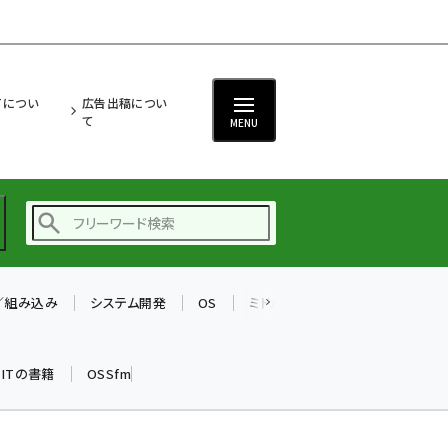
ITについ
広告出稿につい
て
MENU
T／組み込み
システム開発
OS
ミドルウェア
データベース
ai (2480)
加藤銘のチーム貢献～
k ITの書籍
OSSfm
仲間と築いた勝利の絆～
(2304)
iot女子会 (2263)