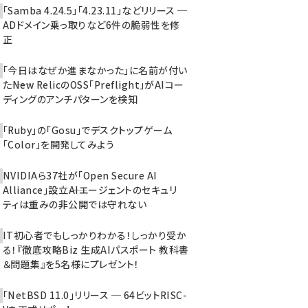
「Samba 4.24.5」「4.23.11」などリリース ─
ADドメイン乗っ取りなど6件の脆弱性を修
正
「今日はなぜか進まなかった」に名前が付い
た――New RelicのOSS「Preflight」がAIコー
ディングのアンチパターンを検知
「Ruby」の「Gosu」でデスクトップゲーム
「Color」を開発してみよう
NVIDIAら37社が「Open Secure AI
Alliance」設立――AIエージェントのセキュリ
ティは重みの非公開では守れない
IT初心者でもしっかりわかる！しっかり受か
る！『徹底攻略Biz 生成AIパスポート 教科書
＆問題集』を5名様にプレゼント！
「NetBSD 11.0」リリース ─ 64ビットRISC-