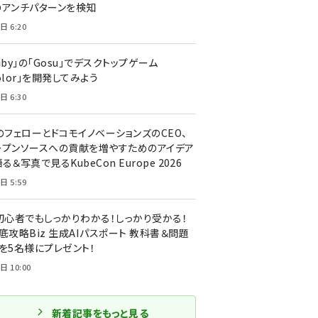
のアンチパターンを検知
日 6:20
uby」の「Gosu」でデスクトップゲーム
olor」を開発してみよう
日 6:30
のフェローとドコモイノベーションズのCEO、
ープンソースへの貢献を増やすためのアイデア
る＆写真で見るKubeCon Europe 2026
日 5:59
T初心者でもしっかりわかる！しっかり受かる！
底攻略Biz 生成AIパスポート 教科書＆問題
』を5名様にプレゼント！
日 10:00
新着記事をもっと見る