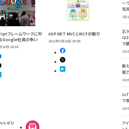
ー
知
1月1
【C
criptフレームワークに対
ASP.NET MVCとWCFの魅力
は3
るGoogle社員の争い
2011年3月16日 20:00
ラ
月10日 18:00
202
新
能
202
Io
で
202
ャルぜひ
アイ
メルマガ