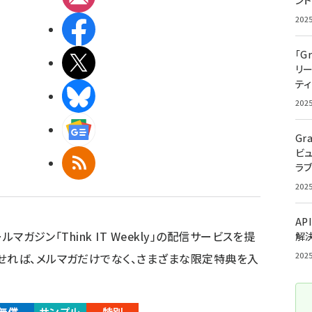
ン
202
Facebook
「G
X(エックス)
リ
ティ
BlueSky
202
Googleニュース
Gr
ビ
RSS
ラ
202
AP
ルマガジン「Think IT Weekly」の配信サービスを提
解
202
せれば、メルマガだけでなく、さまざまな限定特典を入