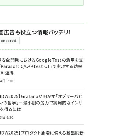
画広告も役立つ情報バッチリ！
ponsored
安全開発におけるGoogleTestの活用を支
「Parasoft C/C++test CT」で実現する効率
AI連携
4日 6:30
NDW2025】Grafanaが明かす「オブザーバビ
ティの哲学」ー最小限の労力で実用的なインサ
トを得るには
3日 6:30
CNDW2025】プロダクト急増に備える基盤刷新