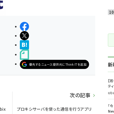
シェアする
ポストする
>ブクマする
noteで書く
新
優先するニュース提供元にThink ITを追加
【若
テ
8月6
次の記事
「
ix
プロキシサーバを使った通信を行うアプリ
――