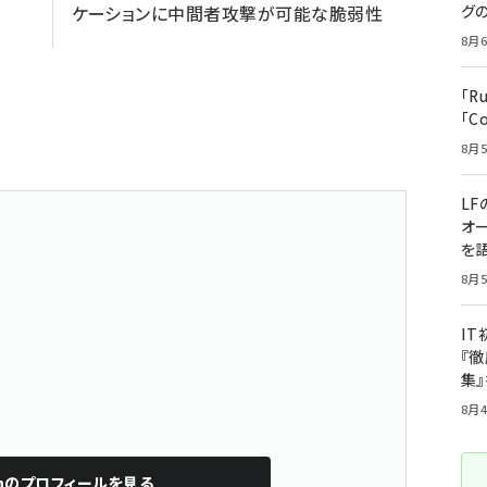
ケーションに中間者攻撃が可能な脆弱性
グ
8月6
「R
「C
8月5
LF
オ
を語
8月5
I
『徹
集
8月4
n
のプロフィールを見る