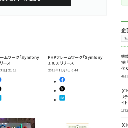
企
S
機能
ームワーク「Symfony
PHPフレームワーク「Symfony
援!
」リリース
3.0.0」リリース
化＆
31日 21:12
2015年12月4日 0:44
4月1
【C
リ
イ
1月2
【