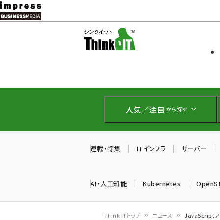
メ
イ
ソフト開発
Think IT
ン
企業IT
コ
製品導入
ン
Web担当者
EC担当者
テ
IoT・AI
ン
DCクラウド
人気／注目
から探す
研究・調査
ツ
エネルギー
に
ドローン
移
連載・特集
ITインフラ
サーバー
教育講座
動
AI・人工知能
Kubernetes
OpenS
Think ITトップ
ニュース
JavaScrip