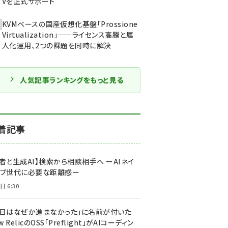
Vを正式サポート
KVMベースの国産仮想化基盤「Prossione
Virtualization」——ライセンス高騰と属
人化運用、2つの課題を同時に解決
人気記事ランキングをもっと見る
着記事
者と生成AI】検索から相談相手へ ーAIネイ
ィブ世代に必要な距離感ー
日 6:30
今日はなぜか進まなかった」に名前が付いた
New RelicのOSS「Preflight」がAIコーディン