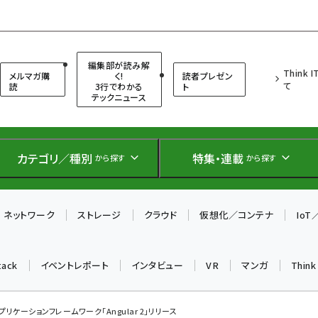
（シンクイット）
編集部が読み解
Think 
メルマガ購
く!
読者プレゼン
て
読
3行でわかる
ト
テックニュース
カテゴリ／種別
特集・連載
から探す
から探す
ネットワーク
ストレージ
クラウド
仮想化／コンテナ
Io
tack
イベントレポート
インタビュー
VR
マンガ
Thin
tアプリケーションフレームワーク「Angular 2」リリース