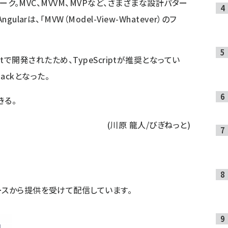
ムワーク。MVC、MVVM、MVPなど、さまざまな設計パター
larは、「MVW（Model-View-Whatever）のフ
eScriptで開発されたため、TypeScriptが推奨となってい
packとなった。
きる。
(川原 龍人/びぎねっと)
ースから提供を受けて配信しています。