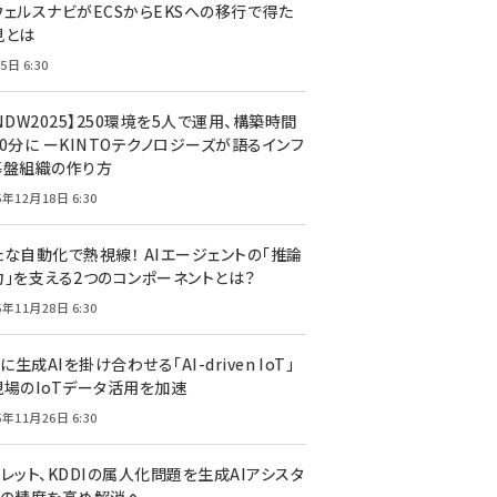
ウェルスナビがECSからEKSへの移行で得た
見とは
5日 6:30
NDW2025】250環境を5人で運用、構築時間
0分に ーKINTOテクノロジーズが語るインフ
基盤組織の作り方
5年12月18日 6:30
たな自動化で熱視線！ AIエージェントの「推論
力」を支える2つのコンポーネントとは？
5年11月28日 6:30
Tに生成AIを掛け合わせる「AI-driven IoT」
現場のIoTデータ活用を加速
5年11月26日 6:30
レット、KDDIの属人化問題を生成AIアシスタ