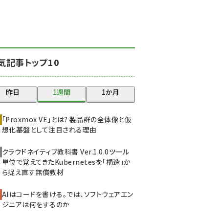
北海道をのんびり旅する
晴山佳須夫のヒント集！
(2017)
drupal (1940)
気記事トップ10
genai (1473)
ai crunch (1347)
昨日
1週間
1か月
abc123 (1346)
「Proxmox VE」とは? 製品群の全体像と仮
想化基盤として注目される理由
クラウドネイティブ教科書 Ver.1.0.0――ツール
単位で覚えてきたKubernetesを「構造」か
ら捉え直す無償教材
AIはコードを書ける。では、ソフトウェアエン
ジニアは何をするのか