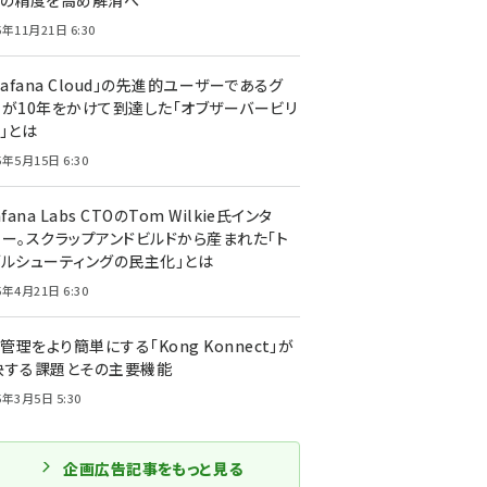
トの精度を高め解消へ
5年11月21日 6:30
rafana Cloud」の先進的ユーザーであるグ
ーが10年をかけて到達した「オブザーバービリ
」とは
5年5月15日 6:30
afana Labs CTOのTom Wilkie氏インタ
ュー。スクラップアンドビルドから産まれた「ト
ブルシューティングの民主化」とは
5年4月21日 6:30
I管理をより簡単にする「Kong Konnect」が
決する課題とその主要機能
5年3月5日 5:30
企画広告記事をもっと見る