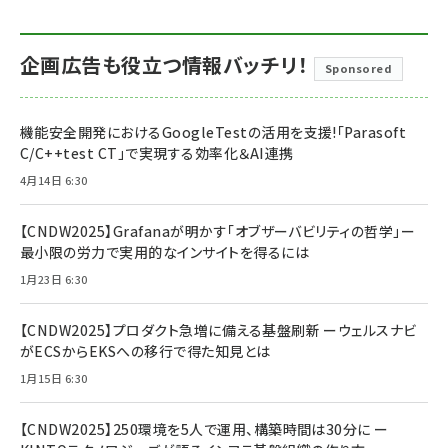
企画広告も役立つ情報バッチリ！
Sponsored
機能安全開発におけるGoogleTestの活用を支援!「Parasoft
C/C++test CT」で実現する効率化＆AI連携
4月14日 6:30
【CNDW2025】Grafanaが明かす「オブザーバビリティの哲学」ー
最小限の労力で実用的なインサイトを得るには
1月23日 6:30
【CNDW2025】プロダクト急増に備える基盤刷新 ーウェルスナビ
がECSからEKSへの移行で得た知見とは
1月15日 6:30
【CNDW2025】250環境を5人で運用、構築時間は30分に ー