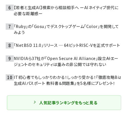
【若者と生成AI】検索から相談相手へ ーAIネイティブ世代に
必要な距離感ー
「Ruby」の「Gosu」でデスクトップゲーム「Color」を開発して
みよう
「NetBSD 11.0」リリース ─ 64ビットRISC-Vを正式サポート
NVIDIAら37社が「Open Secure AI Alliance」設立――AIエー
ジェントのセキュリティは重みの非公開では守れない
IT初心者でもしっかりわかる！しっかり受かる！『徹底攻略Biz
生成AIパスポート 教科書＆問題集』を5名様にプレゼント！
人気記事ランキングをもっと見る