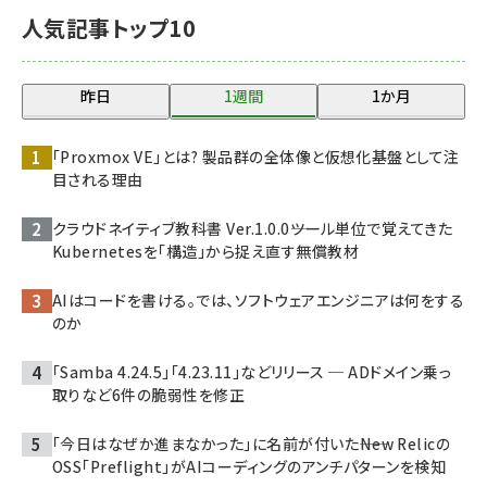
人気記事トップ10
昨日
1週間
1か月
「Proxmox VE」とは? 製品群の全体像と仮想化基盤として注
目される理由
クラウドネイティブ教科書 Ver.1.0.0――ツール単位で覚えてきた
Kubernetesを「構造」から捉え直す無償教材
AIはコードを書ける。では、ソフトウェアエンジニアは何をする
のか
「Samba 4.24.5」「4.23.11」などリリース ─ ADドメイン乗っ
取りなど6件の脆弱性を修正
「今日はなぜか進まなかった」に名前が付いた――New Relicの
OSS「Preflight」がAIコーディングのアンチパターンを検知