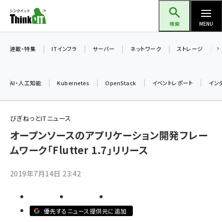
メ
Think IT（シンクイット）
イ
検索
MENU
ン
コ
連載・特集
ITインフラ
サーバー
ネットワーク
ストレージ
ン
テ
AI・人工知能
Kubernetes
OpenStack
イベントレポート
イン
ン
ツ
ai (2508)
に
びぎねっとITニュース
加藤銘のチーム貢献～仲間と築いた勝利の絆～ (2329)
移
オープンソースのアプリケーション開発フレー
動
ムワーク「Flutter 1.7」リリース
iot女子会 (2295)
北海道をのんびり旅する晴山佳須夫のヒント集！ (2050)
2019年7月14日 23:42
drupal (1966)
genai (1494)
優先するニュース提供元に追加
abc123 (1371)