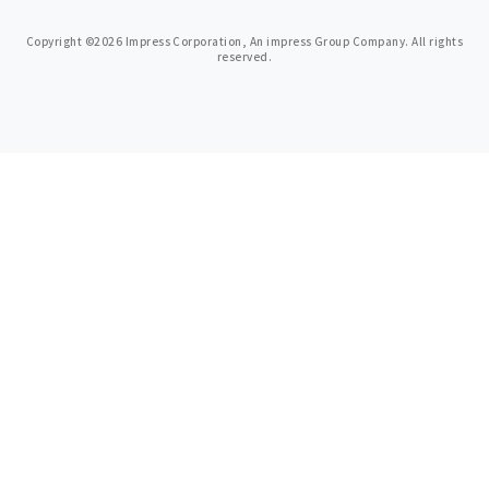
Copyright ©2026 Impress Corporation, An impress Group Company. All rights
reserved.