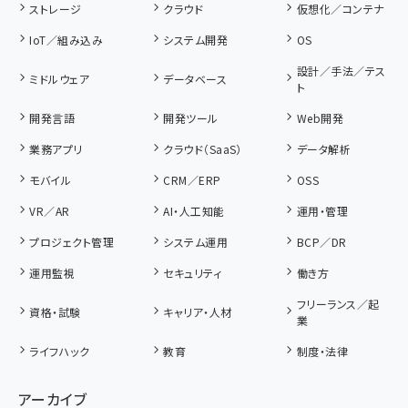
ストレージ
クラウド
仮想化／コンテナ
IoT／組み込み
システム開発
OS
設計／手法／テス
ミドルウェア
データベース
ト
開発言語
開発ツール
Web開発
業務アプリ
クラウド（SaaS）
データ解析
モバイル
CRM／ERP
OSS
VR／AR
AI・人工知能
運用・管理
プロジェクト管理
システム運用
BCP／DR
運用監視
セキュリティ
働き方
フリーランス／起
資格・試験
キャリア・人材
業
ライフハック
教育
制度・法律
アーカイブ