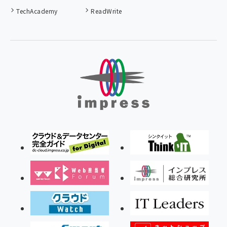
TechAcademy
ReadWrite