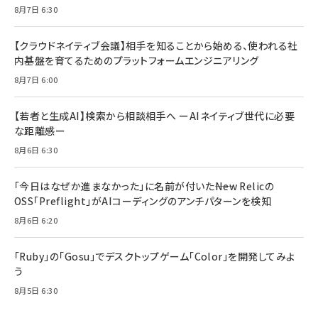
8月7日 6:30
【クラウドネイティブ会議】相手を知ることから始める、使われる社
内基盤を育てるためのプラットフォームエンジニアリング
8月7日 6:00
【若者と生成AI】検索から相談相手へ ーAIネイティブ世代に必要
な距離感ー
8月6日 6:30
「今日はなぜか進まなかった」に名前が付いた――New Relicの
OSS「Preflight」がAIコーディングのアンチパターンを検知
8月6日 6:20
「Ruby」の「Gosu」でデスクトップゲーム「Color」を開発してみよ
う
8月5日 6:30