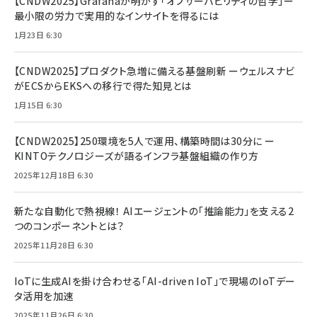
【CNDW2025】Grafanaが明かす「オブザーバビリティの哲学」ー
最小限の労力で実用的なインサイトを得るには
1月23日 6:30
【CNDW2025】プロダクト急増に備える基盤刷新 ーウェルスナビ
がECSからEKSへの移行で得た知見とは
1月15日 6:30
【CNDW2025】250環境を5人で運用、構築時間は30分に ー
KINTOテクノロジーズが語るインフラ基盤組織の作り方
2025年12月18日 6:30
新たな自動化で熱視線！ AIエージェントの「推論能力」を支える2
つのコンポーネントとは？
2025年11月28日 6:30
IoTに生成AIを掛け合わせる「AI-driven IoT」で現場のIoTデー
タ活用を加速
2025年11月26日 6:30