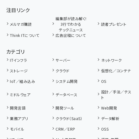
注目リンク
編集部が読み解く!
メルマガ購読
3行でわかる
読者プレゼント
テックニュース
Think ITについて
広告出稿について
カテゴリ
ITインフラ
サーバー
ネットワーク
ストレージ
クラウド
仮想化／コンテナ
IoT／組み込み
システム開発
OS
設計／手法／テス
ミドルウェア
データベース
ト
開発言語
開発ツール
Web開発
業務アプリ
クラウド（SaaS）
データ解析
モバイル
CRM／ERP
OSS