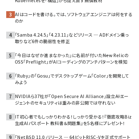
Kubernetesを「構造」から捉え直す無償教材
AIはコードを書ける。では、ソフトウェアエンジニアは何をする
のか
「Samba 4.24.5」「4.23.11」などリリース ─ ADドメイン乗っ
取りなど6件の脆弱性を修正
「今日はなぜか進まなかった」に名前が付いた――New Relicの
OSS「Preflight」がAIコーディングのアンチパターンを検知
「Ruby」の「Gosu」でデスクトップゲーム「Color」を開発して
みよう
NVIDIAら37社が「Open Secure AI Alliance」設立――AIエー
ジェントのセキュリティは重みの非公開では守れない
IT初心者でもしっかりわかる！しっかり受かる！『徹底攻略Biz
生成AIパスポート 教科書＆問題集』を5名様にプレゼント！
「NetBSD 11.0」リリース ─ 64ビットRISC-Vを正式サポート