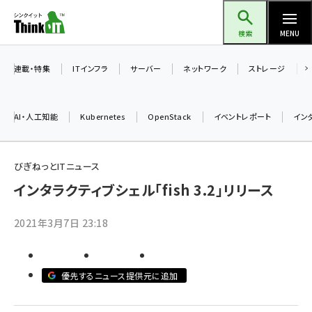
メ
Think IT（シンクイット）
イ
検索
MENU
ン
コ
連載・特集
ITインフラ
サーバー
ネットワーク
ストレージ
ン
テ
AI・人工知能
Kubernetes
OpenStack
イベントレポート
イン
ン
ツ
ai (2486)
に
びぎねっとITニュース
加藤銘のチーム貢献～仲間と築いた勝利の絆～ (2308)
移
インタラクティブシェル「fish 3.2」リリース
動
iot女子会 (2273)
2021年3月7日 23:18
北海道をのんびり旅する晴山佳須夫のヒント集！ (2025)
drupal (1947)
優先するニュース提供元に追加
genai (1477)
abc123 (1352)