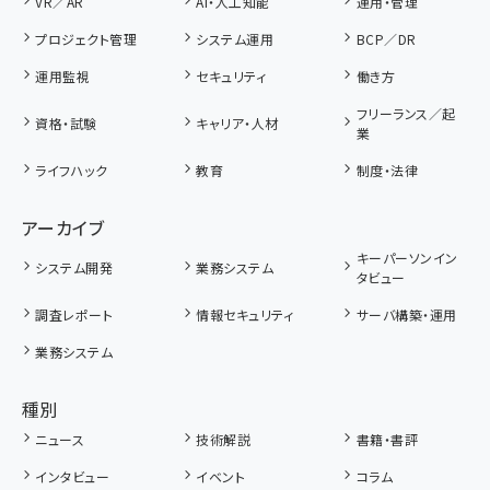
VR／AR
AI・人工知能
運用・管理
プロジェクト管理
システム運用
BCP／DR
運用監視
セキュリティ
働き方
フリーランス／起
資格・試験
キャリア・人材
業
ライフハック
教育
制度・法律
アーカイブ
キーパーソンイン
システム開発
業務システム
タビュー
調査レポート
情報セキュリティ
サーバ構築・運用
業務システム
種別
ニュース
技術解説
書籍・書評
インタビュー
イベント
コラム