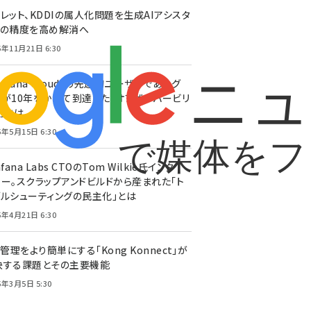
レット、KDDIの属人化問題を生成AIアシスタ
トの精度を高め解消へ
5年11月21日 6:30
rafana Cloud」の先進的ユーザーであるグ
ーが10年をかけて到達した「オブザーバービリ
」とは
5年5月15日 6:30
afana Labs CTOのTom Wilkie氏インタ
ュー。スクラップアンドビルドから産まれた「ト
ブルシューティングの民主化」とは
5年4月21日 6:30
I管理をより簡単にする「Kong Konnect」が
決する課題とその主要機能
5年3月5日 5:30