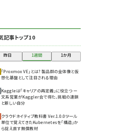
北海道をのんびり旅する
晴山佳須夫のヒント集！
(2017)
drupal (1940)
気記事トップ10
genai (1473)
ai crunch (1347)
昨日
1週間
1か月
abc123 (1346)
「Proxmox VE」とは? 製品群の全体像と仮
想化基盤として注目される理由
Kaggleは「キャリアの再定義」に役立つ ー
文系営業がKaggler会で得た、挑戦の連鎖
と新しい自分
クラウドネイティブ教科書 Ver.1.0.0――ツール
単位で覚えてきたKubernetesを「構造」か
ら捉え直す無償教材