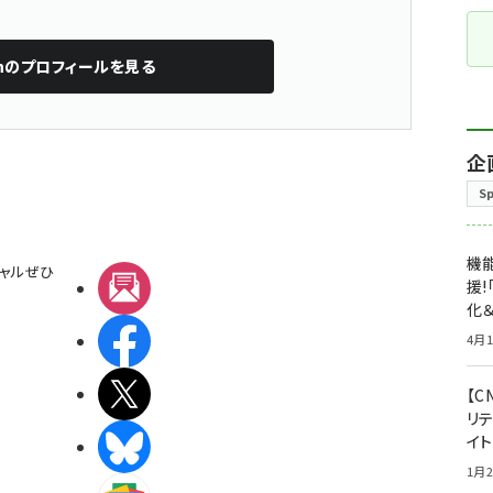
n
のプロフィールを見る
企
S
機能
ャルぜひ
メルマガ
援!
化＆
Facebook
4月1
X(エックス)
【C
リ
イ
BlueSky
1月2