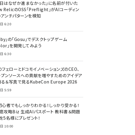
今日はなぜか進まなかった」に名前が付いた
New RelicのOSS「Preflight」がAIコーディン
のアンチパターンを検知
日 6:20
uby」の「Gosu」でデスクトップゲーム
olor」を開発してみよう
日 6:30
のフェローとドコモイノベーションズのCEO、
ープンソースへの貢献を増やすためのアイデア
る＆写真で見るKubeCon Europe 2026
日 5:59
T初心者でもしっかりわかる！しっかり受かる！
底攻略Biz 生成AIパスポート 教科書＆問題
』を5名様にプレゼント！
日 10:00