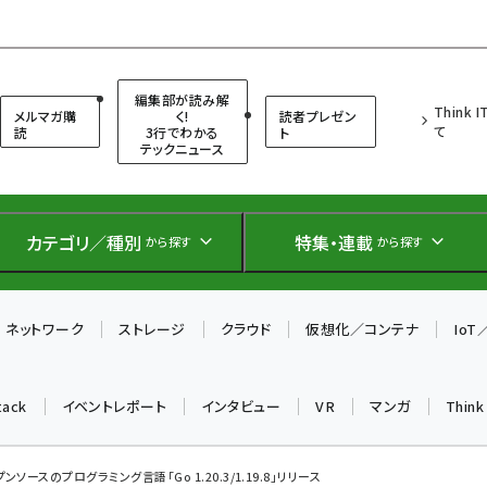
（シンクイット）
編集部が読み解
Think 
メルマガ購
く!
読者プレゼン
て
読
3行でわかる
ト
テックニュース
カテゴリ／種別
特集・連載
から探す
から探す
ネットワーク
ストレージ
クラウド
仮想化／コンテナ
Io
tack
イベントレポート
インタビュー
VR
マンガ
Thin
プンソースのプログラミング言語「Go 1.20.3/1.19.8」リリース