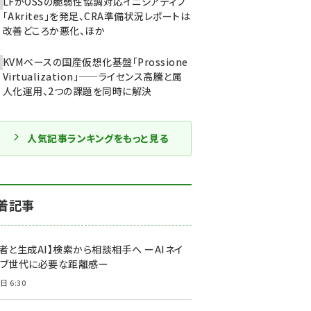
LFがOSSの脆弱性協調対応イニシアティブ
「Akrites」を発足、CRA準備状況レポートは
改善どころか悪化、ほか
KVMベースの国産仮想化基盤「Prossione
Virtualization」——ライセンス高騰と属
人化運用、2つの課題を同時に解決
人気記事ランキングをもっと見る
着記事
者と生成AI】検索から相談相手へ ーAIネイ
ィブ世代に必要な距離感ー
日 6:30