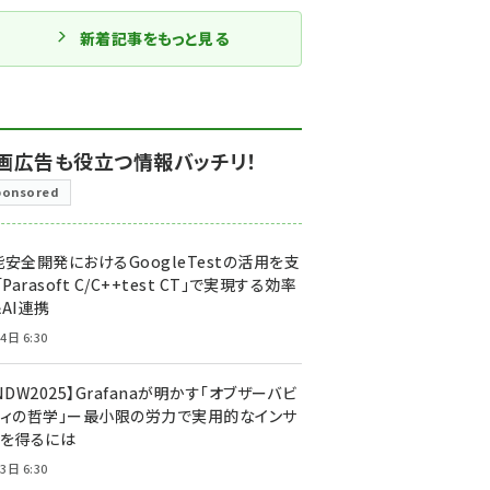
新着記事をもっと見る
画広告も役立つ情報バッチリ！
ponsored
安全開発におけるGoogleTestの活用を支
「Parasoft C/C++test CT」で実現する効率
AI連携
4日 6:30
NDW2025】Grafanaが明かす「オブザーバビ
ティの哲学」ー最小限の労力で実用的なインサ
トを得るには
3日 6:30