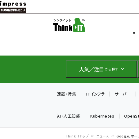
メ
イ
ソフト開発
Think IT
ン
企業IT
コ
製品導入
ン
Web担当者
EC担当者
テ
IoT・AI
ン
DCクラウド
人気／注目
から探す
研究・調査
ツ
エネルギー
に
ドローン
移
連載・特集
ITインフラ
サーバー
教育講座
動
AI・人工知能
Kubernetes
OpenS
Think ITトップ
ニュース
Google、オー