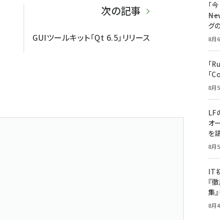
「
次の記事
――
グ
GUIツールキット「Qt 6.5」リリース
8月6
「R
「C
8月5
LF
オ
を語
8月5
I
『徹
集
8月4