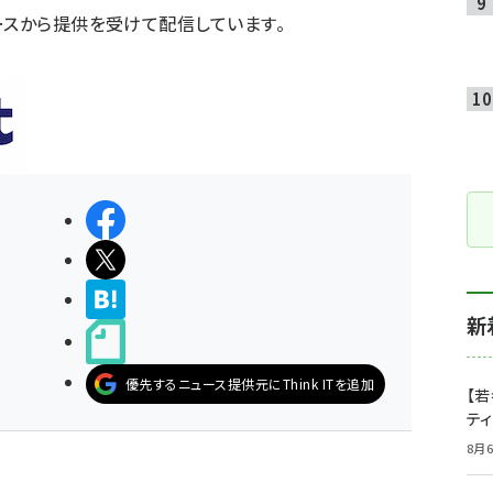
ースから提供を受けて配信しています。
シェアする
ポストする
>ブクマする
新
noteで書く
優先するニュース提供元にThink ITを追加
【若
テ
8月6