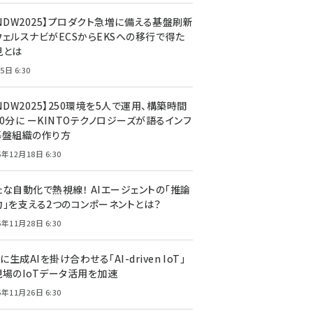
CNDW2025】プロダクト急増に備える基盤刷新
ウェルスナビがECSからEKSへの移行で得た
見とは
5日 6:30
NDW2025】250環境を5人で運用、構築時間
0分に ーKINTOテクノロジーズが語るインフ
基盤組織の作り方
5年12月18日 6:30
たな自動化で熱視線！ AIエージェントの「推論
力」を支える2つのコンポーネントとは？
5年11月28日 6:30
Tに生成AIを掛け合わせる「AI-driven IoT」
現場のIoTデータ活用を加速
5年11月26日 6:30