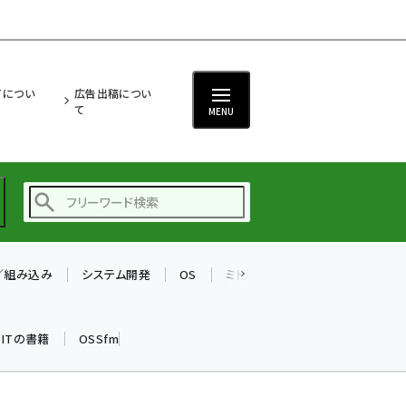
ITについ
広告出稿につい
て
MENU
T／組み込み
システム開発
OS
ミドルウェア
データベース
ai (2480)
加藤銘のチーム貢献～
k ITの書籍
OSSfm
仲間と築いた勝利の絆～
(2304)
iot女子会 (2263)