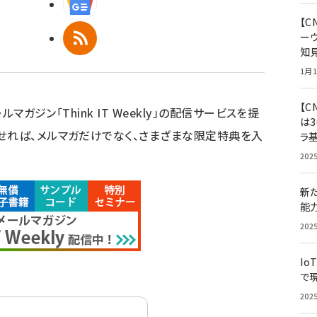
Googleニュース
【
RSS
ー
知
1月1
【C
ルマガジン「Think IT Weekly」の配信サービスを提
は3
せれば、メルマガだけでなく、さまざまな限定特典を入
ラ
202
新
能
202
Io
で
202