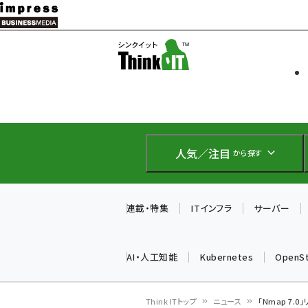
メ
イ
ソフト開発
Think IT
ン
企業IT
コ
製品導入
ン
Web担当者
EC担当者
テ
IoT・AI
ン
DCクラウド
人気／注目
から探す
研究・調査
ツ
エネルギー
に
ドローン
移
連載・特集
ITインフラ
サーバー
教育講座
動
AI・人工知能
Kubernetes
OpenS
Think ITトップ
ニュース
「Nmap 7.0