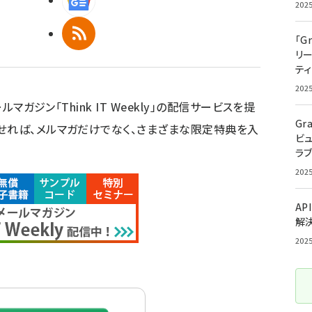
202
RSS
「G
リ
ティ
202
ルマガジン「Think IT Weekly」の配信サービスを提
Gr
せれば、メルマガだけでなく、さまざまな限定特典を入
ビ
ラ
202
AP
解
202