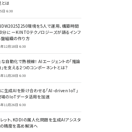
見とは
5日 6:30
NDW2025】250環境を5人で運用、構築時間
0分に ーKINTOテクノロジーズが語るインフ
基盤組織の作り方
5年12月18日 6:30
たな自動化で熱視線！ AIエージェントの「推論
力」を支える2つのコンポーネントとは？
5年11月28日 6:30
Tに生成AIを掛け合わせる「AI-driven IoT」
現場のIoTデータ活用を加速
5年11月26日 6:30
レット、KDDIの属人化問題を生成AIアシスタ
トの精度を高め解消へ