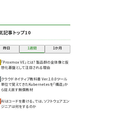
北海道をのんびり旅する
晴山佳須夫のヒント集！
(2017)
drupal (1940)
気記事トップ10
genai (1473)
ai crunch (1347)
昨日
1週間
1か月
abc123 (1346)
「Proxmox VE」とは? 製品群の全体像と仮
想化基盤として注目される理由
クラウドネイティブ教科書 Ver.1.0.0――ツール
単位で覚えてきたKubernetesを「構造」か
ら捉え直す無償教材
AIはコードを書ける。では、ソフトウェアエン
ジニアは何をするのか