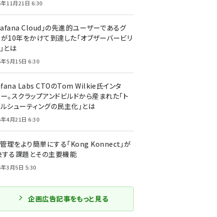
5年11月21日 6:30
rafana Cloud」の先進的ユーザーであるグ
ーが10年をかけて到達した「オブザーバービリ
」とは
5年5月15日 6:30
afana Labs CTOのTom Wilkie氏インタ
ュー。スクラップアンドビルドから産まれた「ト
ブルシューティングの民主化」とは
5年4月21日 6:30
I管理をより簡単にする「Kong Konnect」が
決する課題とその主要機能
5年3月5日 5:30
企画広告記事をもっと見る