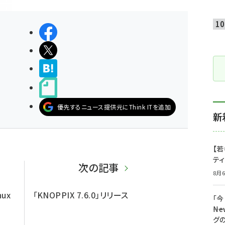
シェアする
ポストする
>ブクマする
noteで書く
優先するニュース提供元にThink ITを追加
新
【若
テ
次の記事
8月6
nux
「KNOPPIX 7.6.0」リリース
「
――
グ