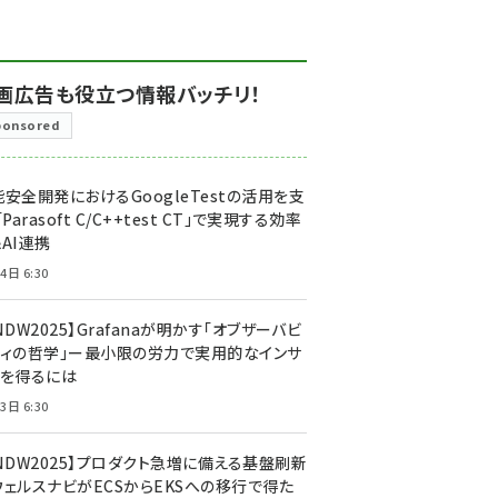
画広告も役立つ情報バッチリ！
ponsored
安全開発におけるGoogleTestの活用を支
「Parasoft C/C++test CT」で実現する効率
AI連携
4日 6:30
NDW2025】Grafanaが明かす「オブザーバビ
ティの哲学」ー最小限の労力で実用的なインサ
トを得るには
3日 6:30
CNDW2025】プロダクト急増に備える基盤刷新
ウェルスナビがECSからEKSへの移行で得た