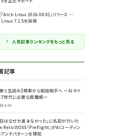
Vを正式サポート
「Arch Linux 2026.08.01」リリース ─
Linux 7.1.5を採用
人気記事ランキングをもっと見る
着記事
者と生成AI】検索から相談相手へ ーAIネイ
ィブ世代に必要な距離感ー
日 6:30
今日はなぜか進まなかった」に名前が付いた
New RelicのOSS「Preflight」がAIコーディン
のアンチパターンを検知