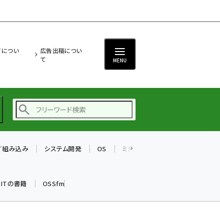
ITについ
広告出稿につい
て
MENU
T／組み込み
システム開発
OS
ミドルウェア
データベース
ai (2480)
加藤銘のチーム貢献～
k ITの書籍
OSSfm
仲間と築いた勝利の絆～
(2304)
iot女子会 (2263)