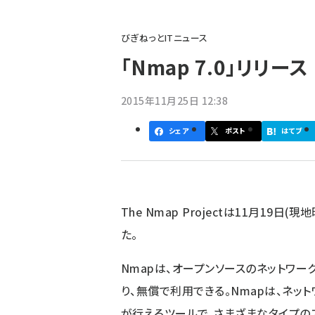
パ
びぎねっとITニュース
ン
「Nmap 7.0」リリース
く
ず
2015年11月25日 12:38
シェア
ポスト
はてブ
The Nmap Project
は11月19日(現地
た。
Nmapは、オープンソースのネットワークスキ
り、無償で利用できる。Nmapは、ネッ
が行えるツールで、さまざまなタイプの