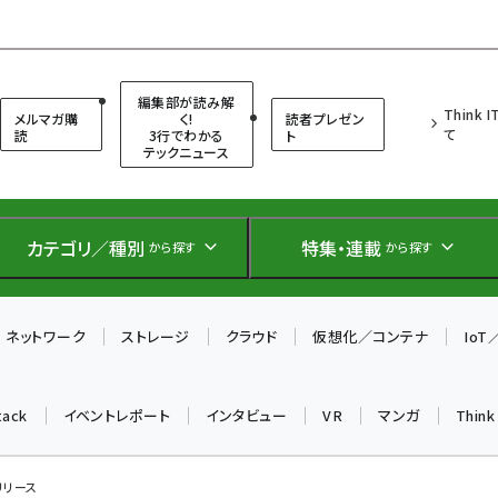
（シンクイット）
編集部が読み解
Think 
メルマガ購
く!
読者プレゼン
て
読
3行でわかる
ト
テックニュース
カテゴリ／種別
特集・連載
から探す
から探す
ネットワーク
ストレージ
クラウド
仮想化／コンテナ
Io
tack
イベントレポート
インタビュー
VR
マンガ
Thin
」リリース