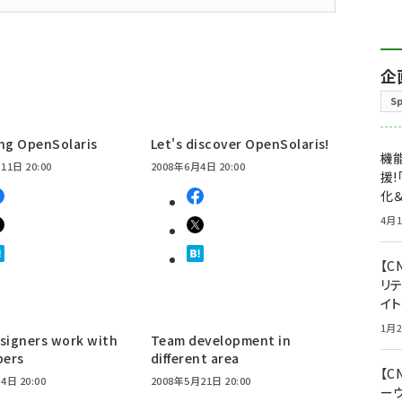
企
S
ing OpenSolaris
Let's discover OpenSolaris!
機能
11日 20:00
2008年6月4日 20:00
援!
化＆
4月1
【C
リ
イ
1月2
signers work with
Team development in
pers
different area
【
4日 20:00
2008年5月21日 20:00
ー