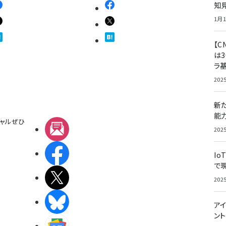
知
1月1
【C
は3
ラ
202
新
能
ャルぜひ
メルマガ
202
Facebook
Io
で
X(エックス)
202
BlueSky
アイ
ン
Googleニュース