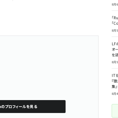
8月6
「R
「C
8月5
LF
オ
を語
8月5
I
『徹
集
8月4
n
のプロフィールを見る