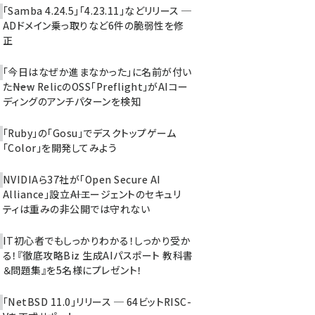
「Samba 4.24.5」「4.23.11」などリリース ─
ADドメイン乗っ取りなど6件の脆弱性を修
正
「今日はなぜか進まなかった」に名前が付い
た――New RelicのOSS「Preflight」がAIコー
ディングのアンチパターンを検知
「Ruby」の「Gosu」でデスクトップゲーム
「Color」を開発してみよう
NVIDIAら37社が「Open Secure AI
Alliance」設立――AIエージェントのセキュリ
ティは重みの非公開では守れない
IT初心者でもしっかりわかる！しっかり受か
る！『徹底攻略Biz 生成AIパスポート 教科書
＆問題集』を5名様にプレゼント！
「NetBSD 11.0」リリース ─ 64ビットRISC-