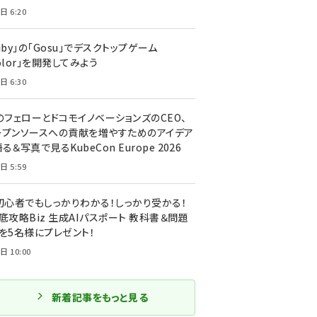
日 6:20
uby」の「Gosu」でデスクトップゲーム
olor」を開発してみよう
日 6:30
のフェローとドコモイノベーションズのCEO、
ープンソースへの貢献を増やすためのアイデア
る＆写真で見るKubeCon Europe 2026
日 5:59
T初心者でもしっかりわかる！しっかり受かる！
底攻略Biz 生成AIパスポート 教科書＆問題
』を5名様にプレゼント！
日 10:00
新着記事をもっと見る