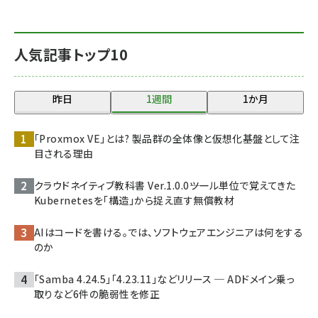
人気記事トップ10
昨日
1週間
1か月
「Proxmox VE」とは? 製品群の全体像と仮想化基盤として注
目される理由
クラウドネイティブ教科書 Ver.1.0.0――ツール単位で覚えてきた
Kubernetesを「構造」から捉え直す無償教材
AIはコードを書ける。では、ソフトウェアエンジニアは何をする
のか
「Samba 4.24.5」「4.23.11」などリリース ─ ADドメイン乗っ
取りなど6件の脆弱性を修正