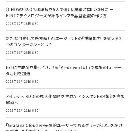
【CNDW2025】250環境を5人で運用、構築時間は30分に ー
KINTOテクノロジーズが語るインフラ基盤組織の作り方
2025年12月18日 6:30
新たな自動化で熱視線！ AIエージェントの「推論能力」を支える2
つのコンポーネントとは？
2025年11月28日 6:30
IoTに生成AIを掛け合わせる「AI-driven IoT」で現場のIoTデー
タ活用を加速
2025年11月26日 6:30
アイレット、KDDIの属人化問題を生成AIアシスタントの精度を高め
解消へ
2025年11月21日 6:30
「Grafana Cloud」の先進的ユーザーであるグリーが10年をかけ