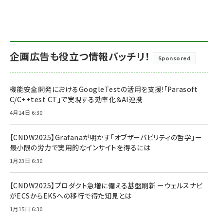
企画広告も役立つ情報バッチリ！
Sponsored
機能安全開発におけるGoogleTestの活用を支援!「Parasoft
C/C++test CT」で実現する効率化＆AI連携
4月14日 6:30
【CNDW2025】Grafanaが明かす「オブザーバビリティの哲学」ー
最小限の労力で実用的なインサイトを得るには
1月23日 6:30
【CNDW2025】プロダクト急増に備える基盤刷新 ーウェルスナビ
がECSからEKSへの移行で得た知見とは
1月15日 6:30