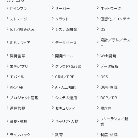
ITインフラ
サーバー
ネットワーク
ストレージ
クラウド
仮想化／コンテナ
IoT／組み込み
システム開発
OS
設計／手法／テス
ミドルウェア
データベース
ト
開発言語
開発ツール
Web開発
業務アプリ
クラウド（SaaS）
データ解析
モバイル
CRM／ERP
OSS
VR／AR
AI・人工知能
運用・管理
プロジェクト管理
システム運用
BCP／DR
運用監視
セキュリティ
働き方
フリーランス／起
資格・試験
キャリア・人材
業
ライフハック
教育
制度・法律