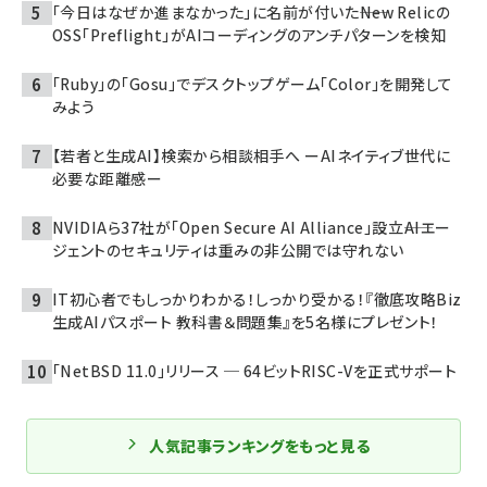
「今日はなぜか進まなかった」に名前が付いた――New Relicの
OSS「Preflight」がAIコーディングのアンチパターンを検知
「Ruby」の「Gosu」でデスクトップゲーム「Color」を開発して
みよう
【若者と生成AI】検索から相談相手へ ーAIネイティブ世代に
必要な距離感ー
NVIDIAら37社が「Open Secure AI Alliance」設立――AIエー
ジェントのセキュリティは重みの非公開では守れない
IT初心者でもしっかりわかる！しっかり受かる！『徹底攻略Biz
生成AIパスポート 教科書＆問題集』を5名様にプレゼント！
「NetBSD 11.0」リリース ─ 64ビットRISC-Vを正式サポート
人気記事ランキングをもっと見る