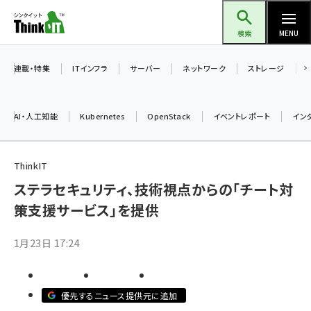
メ
Think IT（シンクイット）
イ
検索
MENU
ン
コ
連載・特集
ITインフラ
サーバー
ネットワーク
ストレージ
ン
テ
AI・人工知能
Kubernetes
OpenStack
イベントレポート
イン
ン
ツ
ai (2497)
に
ThinkIT
加藤銘のチーム貢献～仲間と築いた勝利の絆～ (2315)
移
ステラセキュリティ、技術視点からの「チート対
動
策支援サービス」を提供
iot女子会 (2281)
北海道をのんびり旅する晴山佳須夫のヒント集！ (2037)
1月23日 17:24
drupal (1956)
genai (1484)
優先するニュース提供元に追加
abc123 (1360)