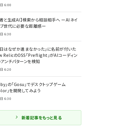
日 6:00
者と生成AI】検索から相談相手へ ーAIネイ
ィブ世代に必要な距離感ー
日 6:30
今日はなぜか進まなかった」に名前が付いた
New RelicのOSS「Preflight」がAIコーディン
のアンチパターンを検知
日 6:20
uby」の「Gosu」でデスクトップゲーム
olor」を開発してみよう
日 6:30
新着記事をもっと見る