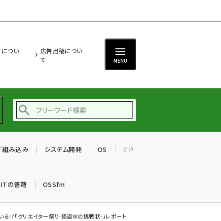
ITについ
広告出稿につい
て
MENU
T／組み込み
システム開発
OS
ミドルウェア
データベース
ai (2497)
加藤銘のチーム貢献～
k ITの書籍
OSSfm
仲間と築いた勝利の絆～
(2315)
iot女子会 (2281)
る!?「クリエイター祭り-怪盗Wの挑戦状-」レポート