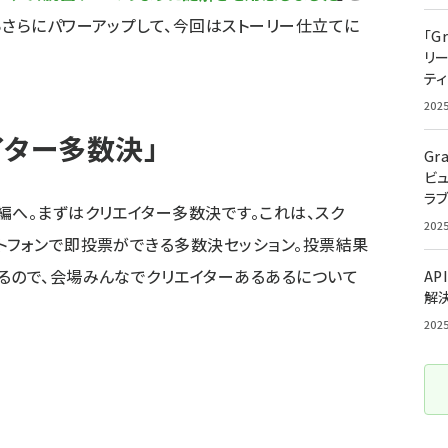
らさらにパワーアップして、今回はストーリー仕立てに
「G
リ
ティ
202
イター多数決」
Gr
ビ
ラ
編へ。まずはクリエイター多数決です。これは、スク
202
トフォンで即投票ができる多数決セッション。投票結果
るので、会場みんなでクリエイターあるあるについて
AP
解
202