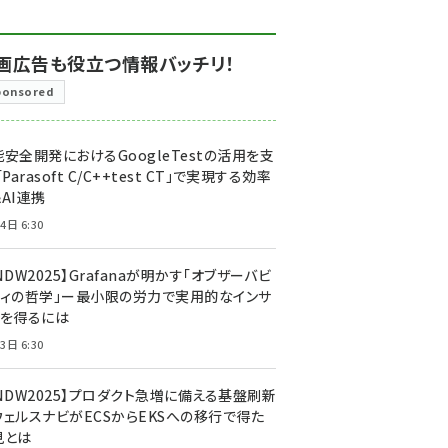
画広告も役立つ情報バッチリ！
ponsored
安全開発におけるGoogleTestの活用を支
「Parasoft C/C++test CT」で実現する効率
AI連携
4日 6:30
NDW2025】Grafanaが明かす「オブザーバビ
ティの哲学」ー最小限の労力で実用的なインサ
トを得るには
3日 6:30
CNDW2025】プロダクト急増に備える基盤刷新
ウェルスナビがECSからEKSへの移行で得た
見とは