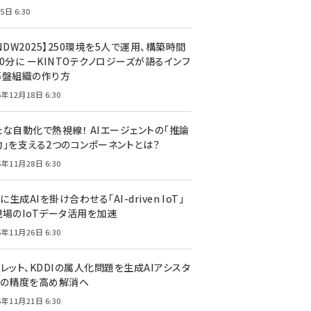
5日 6:30
NDW2025】250環境を5人で運用、構築時間
0分に ーKINTOテクノロジーズが語るインフ
基盤組織の作り方
5年12月18日 6:30
たな自動化で熱視線！ AIエージェントの「推論
力」を支える2つのコンポーネントとは？
5年11月28日 6:30
Tに生成AIを掛け合わせる「AI-driven IoT」
現場のIoTデータ活用を加速
5年11月26日 6:30
レット、KDDIの属人化問題を生成AIアシスタ
トの精度を高め解消へ
5年11月21日 6:30