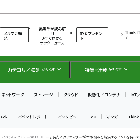
（シンクイット）
編集部が読み解
Think 
メルマガ購
く!
読者プレゼン
て
読
3行でわかる
ト
テックニュース
カテゴリ／種別
特集・連載
から探す
から探す
ネットワーク
ストレージ
クラウド
仮想化／コンテナ
Io
tack
イベントレポート
インタビュー
VR
マンガ
Thin
イベント・セミナー2019
一歩先行くクリエイターが君の悩みを解決するヒントを持ってい