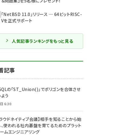
＆問題集』を5名様にプレゼント！
「NetBSD 11.0」リリース ─ 64ビットRISC-
Vを正式サポート
人気記事ランキングをもっと見る
着記事
SQLの「ST_Union()」でポリゴンを合体させ
みよう
日 6:30
クラウドネイティブ会議】相手を知ることから始
る、使われる社内基盤を育てるためのプラット
ォームエンジニアリング