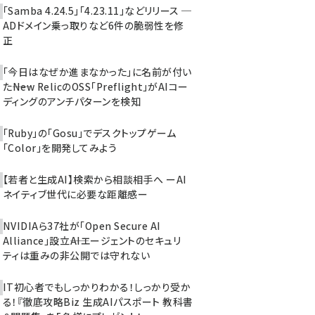
「Samba 4.24.5」「4.23.11」などリリース ─
ADドメイン乗っ取りなど6件の脆弱性を修
正
「今日はなぜか進まなかった」に名前が付い
た――New RelicのOSS「Preflight」がAIコー
ディングのアンチパターンを検知
「Ruby」の「Gosu」でデスクトップゲーム
「Color」を開発してみよう
【若者と生成AI】検索から相談相手へ ーAI
ネイティブ世代に必要な距離感ー
NVIDIAら37社が「Open Secure AI
Alliance」設立――AIエージェントのセキュリ
ティは重みの非公開では守れない
IT初心者でもしっかりわかる！しっかり受か
る！『徹底攻略Biz 生成AIパスポート 教科書