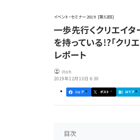
パ
イベント・セミナー2019
第
52
回
ン
一歩先行くクリエイタ
く
を持っている!?「クリ
ず
レポート
itoh
2019年12月13日 6:30
シェア
ポスト
はてブ
目次