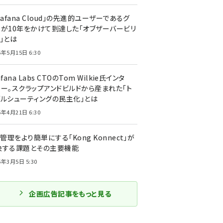
rafana Cloud」の先進的ユーザーであるグ
ーが10年をかけて到達した「オブザーバービリ
」とは
5年5月15日 6:30
afana Labs CTOのTom Wilkie氏インタ
ュー。スクラップアンドビルドから産まれた「ト
ブルシューティングの民主化」とは
5年4月21日 6:30
I管理をより簡単にする「Kong Konnect」が
決する課題とその主要機能
5年3月5日 5:30
企画広告記事をもっと見る