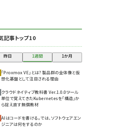
北海道をのんびり旅する
晴山佳須夫のヒント集！
(2037)
drupal (1956)
気記事トップ10
genai (1484)
abc123 (1360)
昨日
1週間
1か月
ai crunch (1355)
「Proxmox VE」とは? 製品群の全体像と仮
想化基盤として注目される理由
クラウドネイティブ教科書 Ver.1.0.0――ツール
単位で覚えてきたKubernetesを「構造」か
ら捉え直す無償教材
AIはコードを書ける。では、ソフトウェアエン
ジニアは何をするのか