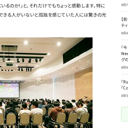
いるのか!」と、それだけでもちょっと感動します。特に
8月7
談できる人がいないと孤独を感じていた人には驚きの光
【若
テ
8月6
「
――
グ
8月6
「R
「C
8月5