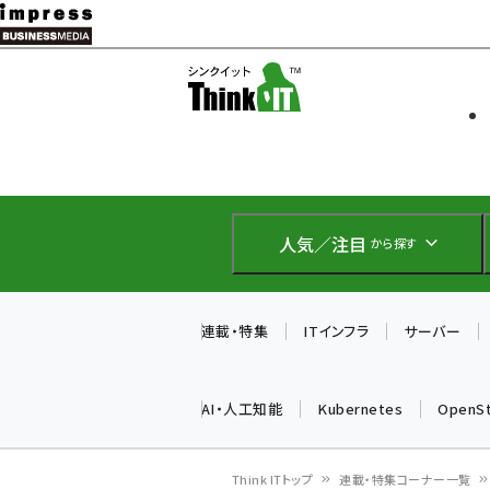
メ
イ
ソフト開発
Think IT
ン
企業IT
コ
製品導入
ン
Web担当者
EC担当者
テ
IoT・AI
ン
DCクラウド
人気／注目
から探す
研究・調査
ツ
エネルギー
に
ドローン
移
連載・特集
ITインフラ
サーバー
教育講座
動
AI・人工知能
Kubernetes
OpenS
Think ITトップ
連載・特集コーナー一覧