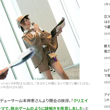
1月1
【C
は3
ラ
202
新
能
202
Io
で
202
ッションの村松さん(左)と、「まさかこの歳になって短パン履くとはな」
ンの古川さん(右)
アイ
ン
デューサー山本神恵さんより開会の挨拶。「
クリエイ
202
マで、脱出ゲームのように謎解きを用意しました
」と