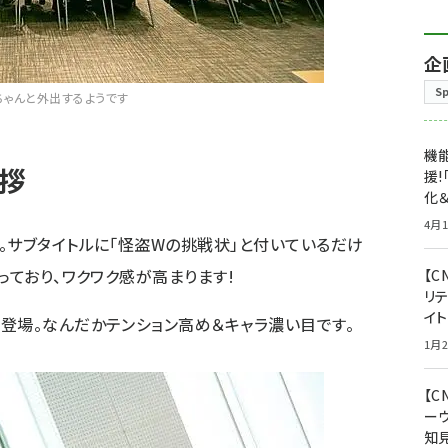
企
S
ちゃんと外出するようです
機能
拶
援!
化＆
4月1
。サブタイトルに「怪盗Wの挑戦状」と付いているだけ
っており、ワクワク感が高まります!
【C
リ
イ
登場。なんだかテンション高め＆キャラ濃い目です。
1月2
【
ー
知